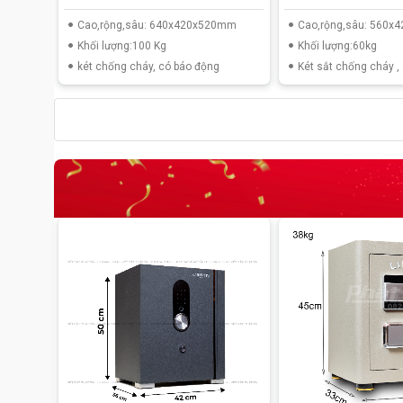
Cao,rộng,sâu: 640x420x520mm
Cao,rộng,sâu: 560
Khối lượng:100 Kg
Khối lượng:60kg
két chống cháy, có báo động
Két sắt chống cháy ,