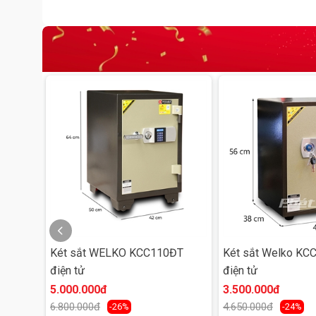
Két sắt WELKO KCC110ĐT
Két sắt Welko KC
điện tử
điện tử
5.000.000đ
3.500.000đ
6.800.000đ
4.650.000đ
-26%
-24%