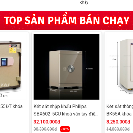
cháy
TOP SẢN PHẨM BÁN CHẠY
C55ĐT khóa
Két sắt nhập khẩu Philips
Két sắt thôn
SBX602-5CU khoá vân tay điện
BK55A khóa v
tử
nối điện thoạ
32.100.000đ
8.250.000đ
38.300.000đ
14.800.000đ
-16%