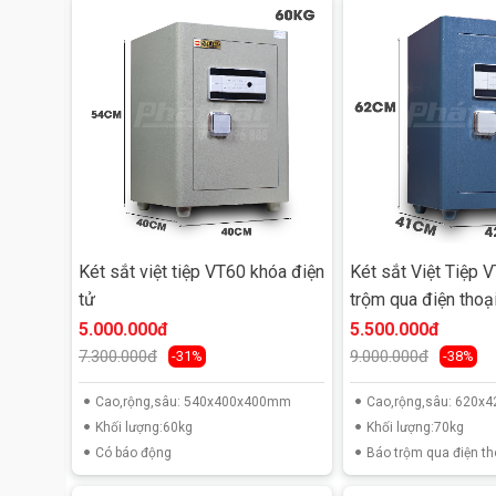
Két sắt việt tiệp VT60 khóa điện
Két sắt Việt Tiệp 
tử
trộm qua điện thoạ
5.000.000đ
5.500.000đ
7.300.000đ
9.000.000đ
-31%
-38%
Cao,rộng,sâu: 540x400x400mm
Cao,rộng,sâu: 620
Khối lượng:60kg
Khối lượng:70kg
Có báo động
Báo trộm qua điện th