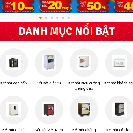
DANH MỤC NỔI BẬT
Két sắt cao cấp
Két sắt điện tử
Két sắt siêu cường
Két sắt khách sạ
chống đập
Két sắt giá rẻ
Két sắt Việt Nam
Két sắt chống
Két sắt các loại