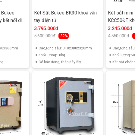
h Bokee
Két Sắt Bokee BK30 khoá vân
Két sắt mini
 kết nối điện
tay điện tử
KCC50ĐT khó
động
3.795.000đ
3.245.000đ
5.600.000đ
4.550.000đ
-32%
x390x365mm
Cao,rộng,sâu: 310x380x320mm
Cao,rộng,sâ
Khối lượng:18kg
Khối lượng:5
oại
Có báo động, thép dày 5ly
Két sắt chống