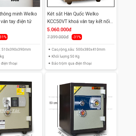
 thông minh Welko
Két sắt Hàn Quốc Welko
ân tay điện tử
KCC50VT khoá vân tay kết nối
smart phone
5.060.000đ
7.399.000đ
-31%
-31%
u: 510x390x390mm
Cao,rộng,sâu: 500x380x410mm
5kg
Khối lượng:50 Kg
điện thoại
Báo trộm qua điện thoại