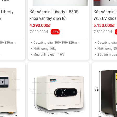
 Liberty
Két sắt mini Liberty LB30S
Két sắt mini
y
khoá vân tay điện tử
W52EV khóa v
4.290.000đ
5.150.000đ
7.000.000đ
7.500.000đ
-38%
x380x330mm
Cao,rộng,sâu: 300x390x320mm
Cao,rộng,sâ
Khối lượng:16kg
Khối lượng:5
%
Mua online giảm 10%
Báo trộm qua 