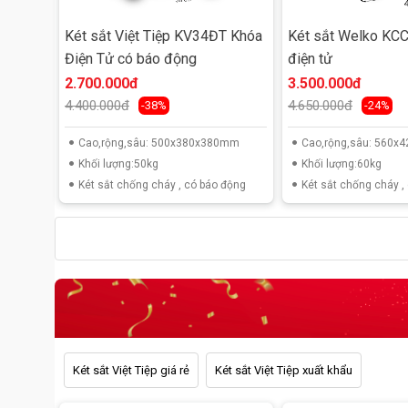
Két sắt Việt Tiệp KV34ĐT Khóa
Két sắt Welko KC
Điện Tử có báo động
điện tử
2.700.000đ
3.500.000đ
4.400.000đ
4.650.000đ
-38%
-24%
Cao,rộng,sâu: 500x380x380mm
Cao,rộng,sâu: 560
Khối lượng:50kg
Khối lượng:60kg
Két sắt chống cháy , có báo động
Két sắt chống cháy ,
Két sắt Việt Tiệp giá rẻ
Két sắt Việt Tiệp xuất khẩu