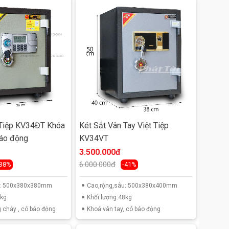
 Tiệp KV34ĐT Khóa
Két Sắt Vân Tay Việt Tiệp
báo động
KV34VT
3.500.000đ
6.000.000đ
-38%
-41%
u: 500x380x380mm
Cao,rộng,sâu: 500x380x400mm
0kg
Khối lượng:48kg
 cháy , có báo động
Khoá vân tay, có báo động