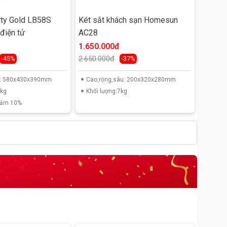
rty Gold LB58S
Két sắt khách sạn Homesun
 điện tử
AC28
1.650.000đ
2.650.000đ
-45%
-37%
u: 580x430x390mm
Cao,rộng,sâu: 200x320x280mm
8kg
Khối lượng:7kg
iảm 10%