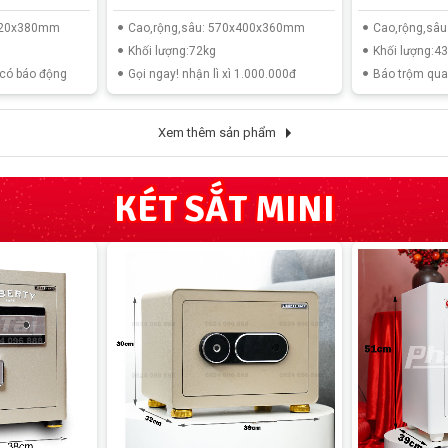
x420x380mm
Cao,rộng,sâu: 570x400x360mm
Cao,rộng,sâ
Khối lượng:72kg
Khối lượng:4
 có báo động
Gọi ngay! nhận lì xì 1.000.000đ
Báo trộm qua 
Xem thêm sản phẩm
KÉT SẮT MINI