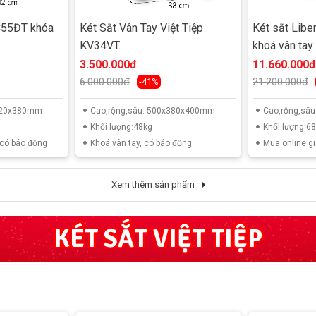
C55ĐT khóa
Két Sắt Vân Tay Việt Tiệp
Két sắt Libe
KV34VT
khoá vân tay
3.500.000đ
11.660.000đ
6.000.000đ
21.200.000đ
-41%
x420x380mm
Cao,rộng,sâu: 500x380x400mm
Cao,rộng,sâ
Khối lượng:48kg
Khối lượng:6
 có báo động
Khoá vân tay, có báo động
Mua online g
Xem thêm sản phẩm
KÉT SẮT VIỆT TIỆP