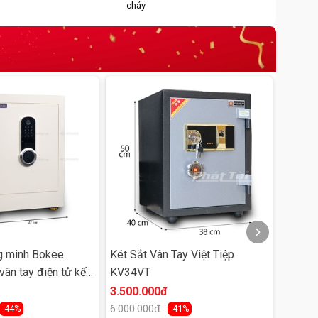
cháy
g minh Bokee
Két Sắt Vân Tay Việt Tiệp
Két sắ
ân tay điện tử kết
KV34VT
vân ta
i
3.500.000đ
4.250
6.000.000đ
5.800.
-44%
-41%