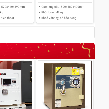
u: 570x410x390mm
Cao,rộng,sâu: 500x380x400mm
Cao,r
3kg
Khối lượng:48kg
Khối 
điện thoại
Khoá vân tay, có báo động
két s