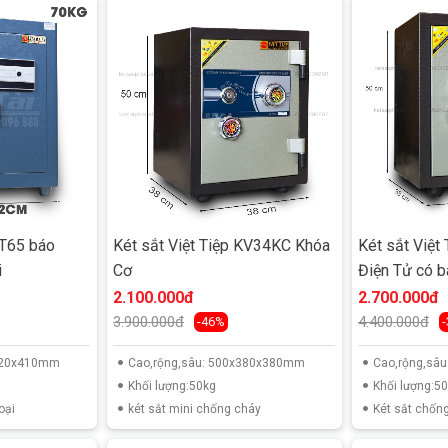
VT65 báo
Két sắt Việt Tiệp KV34KC Khóa
Két sắt Việt
i
Cơ
Điện Tử có 
2.100.000đ
2.700.000đ
3.900.000đ
4.400.000đ
-46%
x420x410mm
Cao,rộng,sâu: 500x380x380mm
Cao,rộng,sâ
Khối lượng:50kg
Khối lượng:5
oại
két sắt mini chống cháy
Két sắt chống