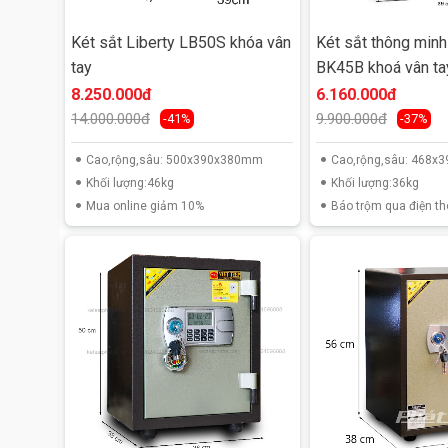
Két sắt Liberty LB50S khóa vân
Két sắt thông min
tay
BK45B khoá vân tay
thoại
8.250.000đ
6.160.000đ
14.000.000đ
9.900.000đ
-41%
-37%
Cao,rộng,sâu: 500x390x380mm
Cao,rộng,sâu: 468
Khối lượng:46kg
Khối lượng:36kg
Mua online giảm 10%
Báo trộm qua điện th