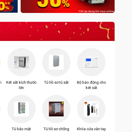
n
Két sắt kích thước
Tủ hồ sơ tủ sắt
Bộ báo động cho
lớn
két sắt
Tủ bảo mật
Tủ hồ sơ chống
Khóa cửa vân tay