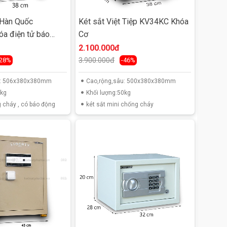
 Hàn Quốc
Két sắt Việt Tiệp KV34KC Khóa
a điện tử báo
Cơ
2.100.000đ
3.900.000đ
-28%
-46%
u: 506x380x380mm
Cao,rộng,sâu: 500x380x380mm
0kg
Khối lượng:50kg
 cháy , có báo động
két sắt mini chống cháy