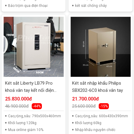
Báo trộm qua điện thoại
két sắt chống cháy
Két sắt Liberty LB79 Pro
Két sắt nhập khẩu Philips
khoá vân tay kết nối điện
SBX202-6C0 khoá vân tay
thoại
25.830.000đ
21.700.000đ
46.900.000đ
25.600.000đ
-44%
-15%
Cao,rộng,sâu: 790x500x460mm
Cao,rộng,sâu: 600x430x390mm
Khối lượng:120kg
Khối lượng:60kg
Mua online giảm 10%
Nhập khẩu nguyên chiếc