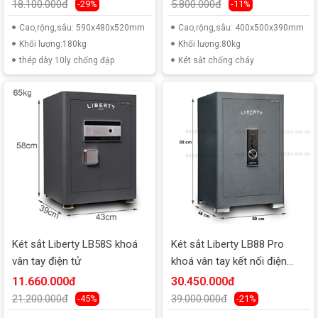
18.100.000đ
5.800.000đ
-29%
-11%
Cao,rộng,sâu: 590x480x520mm
Cao,rộng,sâu: 400x500x390mm
Khối lượng:180kg
Khối lượng:80kg
thép dày 10ly chống đập
Két sắt chống cháy
Két sắt Liberty LB58S khoá
Két sắt Liberty LB88 Pro
vân tay điện tử
khoá vân tay kết nối điện
thoại
11.660.000đ
30.450.000đ
21.200.000đ
39.000.000đ
-45%
-21%