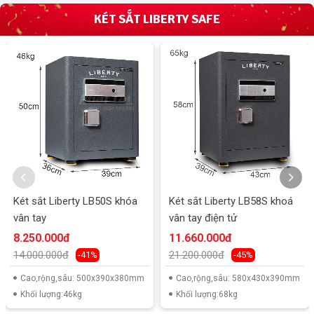
KÉT SẮT LIBERTY SAFE
Két sắt Liberty LB50S khóa
Két sắt Liberty LB58S khoá
vân tay
vân tay điện tử
8.250.000đ
11.660.000đ
14.000.000đ
21.200.000đ
-41%
-45%
Cao,rộng,sâu: 500x390x380mm
Cao,rộng,sâu: 580x430x390mm
Khối lượng:46kg
Khối lượng:68kg