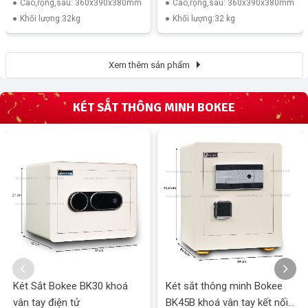
Cao,rộng,sâu: 360x390x380mm
Cao,rộng,sâu: 360x390x380mm
Khối lượng:32kg
Khối lượng:32 kg
Xem thêm sản phẩm
KÉT SẮT THÔNG MINH BOKEE
Két Sắt Bokee BK30 khoá
Két sắt thông minh Bokee
vân tay điện tử
BK45B khoá vân tay kết nối