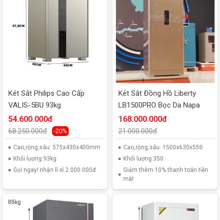
Két Sắt Philips Cao Cấp
Két Sắt Đồng Hồ Liberty
VALIS-5BU 93kg
LB1500PRO Bọc Da Napa
54.600.000đ
168.000.000đ
68.250.000đ
21.000.000đ
-20%
Cao,rộng,sâu: 575x430x400mm
Cao,rộng,sâu: 1500x630x550
Khối lượng:93kg
Khối lượng:350
Gọi ngay! nhận lì xì 2.000.000đ
Giảm thêm 10% thanh toán tiền
mặt