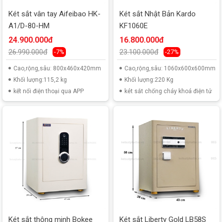
Két sắt vân tay Aifeibao HK-
Két sắt Nhật Bản Kardo
A1/D-80-HM
KF1060E
24.900.000đ
16.800.000đ
26.990.000đ
23.100.000đ
-7%
-27%
Cao,rộng,sâu: 800x460x420mm
Cao,rộng,sâu: 1060x600x600mm
Khối lượng:115,2 kg
Khối lượng:220 Kg
kết nối điện thoại qua APP
két sắt chống cháy khoá điện tử
Két sắt thông minh Bokee
Két sắt Liberty Gold LB58S