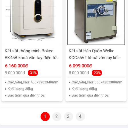
Két sắt thông minh Bokee
Két sắt Hàn Quốc Welko
BK45A khoá vân tay điện tử
KCC55VT khoá vân tay kết
kết nối điện thoại
nối smart phone
6.160.000đ
6.099.000đ
9.000.000đ
8.000.000đ
-31%
-23%
Cao,rộng,sâu: 450x390x340mm
Cao,rộng,sâu: 560x420x380mm
Khối lượng:35kg
Khối lượng:65kg
Báo trộm qua điện thoại
Báo trộm qua điện thoại
1
2
3
4