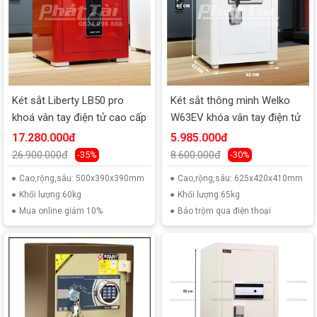
Két sắt Liberty LB50 pro
Két sắt thông minh Welko
khoá vân tay điện tử cao cấp
W63EV khóa vân tay điện tử
17.280.000đ
5.985.000đ
26.900.000đ
8.600.000đ
-35%
-30%
Cao,rộng,sâu: 500x390x390mm
Cao,rộng,sâu: 625x420x410mm
Khối lượng:60kg
Khối lượng:65kg
Mua online giảm 10%
Báo trộm qua điện thoại