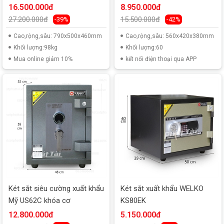
16.500.000đ
8.950.000đ
27.200.000đ
15.500.000đ
-39%
-42%
Cao,rộng,sâu: 790x500x460mm
Cao,rộng,sâu: 560x420x380mm
Khối lượng:98kg
Khối lượng:60
Mua online giảm 10%
kết nối điện thoại qua APP
Két sắt siêu cường xuất khẩu
Két sắt xuất khẩu WELKO
Mỹ US62C khóa cơ
KS80EK
12.800.000đ
5.150.000đ