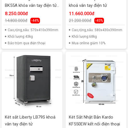
BK55A khóa vân tay điện tử
khoá vân tay điện tử
kết nối điện thoại
8.250.000đ
11.660.000đ
14.800.000đ
21.200.000đ
-44%
-45%
Cao,rộng,sâu: 570x410x390mm
Cao,rộng,sâu: 580x430x390mm
Khối lượng:43kg
Khối lượng:68kg
Báo trộm qua điện thoại
Mua online giảm 10%
Két sắt Liberty LB79S khoá
Két Sắt Nhật Bản Kardo
vân tay điện tử
KF550EW kết nối điện thoại