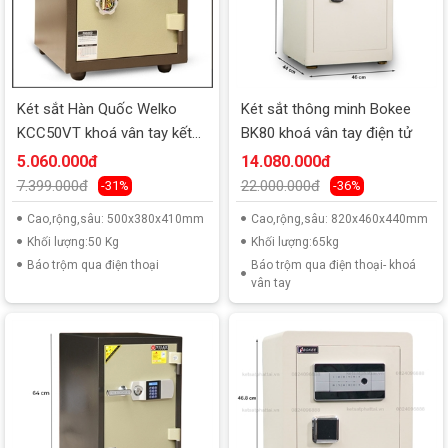
Két sắt Hàn Quốc Welko
Két sắt thông minh Bokee
KCC50VT khoá vân tay kết
BK80 khoá vân tay điện tử
nối smart phone
5.060.000đ
14.080.000đ
7.399.000đ
22.000.000đ
-31%
-36%
Cao,rộng,sâu: 500x380x410mm
Cao,rộng,sâu: 820x460x440mm
Khối lượng:50 Kg
Khối lượng:65kg
Báo trộm qua điện thoại
Báo trộm qua điện thoại- khoá
vân tay