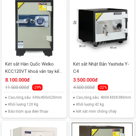
Két sắt Hàn Quốc Welko
Két sắt Nhật Bản Yashida Y-
KCC120VT khoá vân tay kết
C4
nối smart phone
8.100.000đ
3.500.000đ
11.500.000đ
4.500.000đ
-29%
-22%
Cao,rộng,sâu: 690x450x520mm
Cao,rộng,sâu: 400X430X380mm
Khối lượng:120 Kg
Khối lượng:42 kg
Báo trộm qua điện thoại
két sắt mini chống cháy