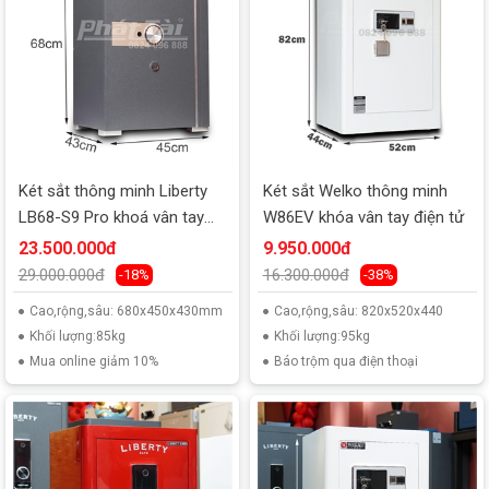
Két sắt thông minh Liberty
Két sắt Welko thông minh
LB68-S9 Pro khoá vân tay
W86EV khóa vân tay điện tử
điện tử
23.500.000đ
9.950.000đ
29.000.000đ
16.300.000đ
-18%
-38%
Cao,rộng,sâu: 680x450x430mm
Cao,rộng,sâu: 820x520x440
Khối lượng:85kg
Khối lượng:95kg
Mua online giảm 10%
Báo trộm qua điện thoại