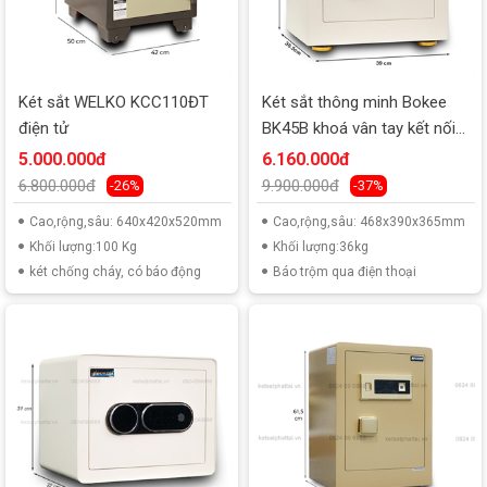
Két sắt WELKO KCC110ĐT
Két sắt thông minh Bokee
điện tử
BK45B khoá vân tay kết nối
điện thoại
5.000.000đ
6.160.000đ
6.800.000đ
9.900.000đ
-26%
-37%
Cao,rộng,sâu: 640x420x520mm
Cao,rộng,sâu: 468x390x365mm
Khối lượng:100 Kg
Khối lượng:36kg
két chống cháy, có báo động
Báo trộm qua điện thoại