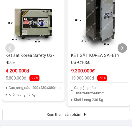
Két sắt Korea Safety US-
KÉT SẮT KOREA SAFETY
450E
US-C1050
4.200.000đ
9.300.000đ
5.800.000đ
19.900.000đ
-27%
-53%
Cao,rộng,sâu: 400x430x380mm
Cao,rộng,sâu:
1050x600x560mm
Khối lượng:45 Kg
Khối lượng:230 Kg
Xem thêm sản phẩm