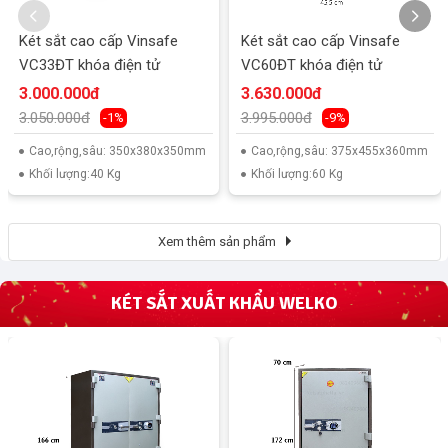
Két sắt cao cấp Vinsafe
Két sắt cao cấp Vinsafe
VC33ĐT khóa điện tử
VC60ĐT khóa điện tử
3.000.000đ
3.630.000đ
3.050.000đ
3.995.000đ
-1%
-9%
Cao,rộng,sâu: 350x380x350mm
Cao,rộng,sâu: 375x455x360mm
Khối lượng:40 Kg
Khối lượng:60 Kg
Xem thêm sản phẩm
KÉT SẮT XUẤT KHẨU WELKO