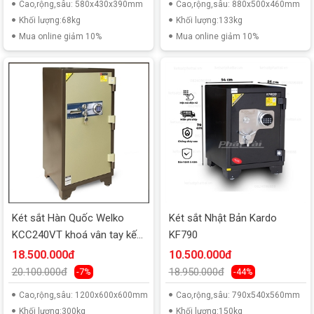
Cao,rộng,sâu: 580x430x390mm
Cao,rộng,sâu: 880x500x460mm
Khối lượng:68kg
Khối lượng:133kg
Mua online giảm 10%
Mua online giảm 10%
Két sắt Hàn Quốc Welko
Két sắt Nhật Bản Kardo
KCC240VT khoá vân tay kết
KF790
nối điện thoại
18.500.000đ
10.500.000đ
20.100.000đ
18.950.000đ
-7%
-44%
Cao,rộng,sâu: 1200x600x600mm
Cao,rộng,sâu: 790x540x560mm
Khối lượng:300kg
Khối lượng:150kg