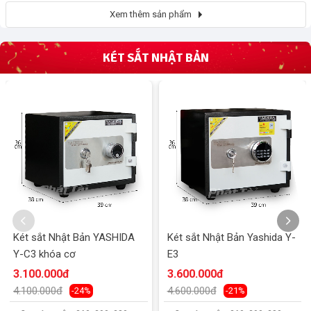
Xem thêm sản phẩm
KÉT SẮT NHẬT BẢN
Két sắt Nhật Bản YASHIDA
Két sắt Nhật Bản Yashida Y-
Y-C3 khóa cơ
E3
3.100.000đ
3.600.000đ
4.100.000đ
4.600.000đ
-24%
-21%