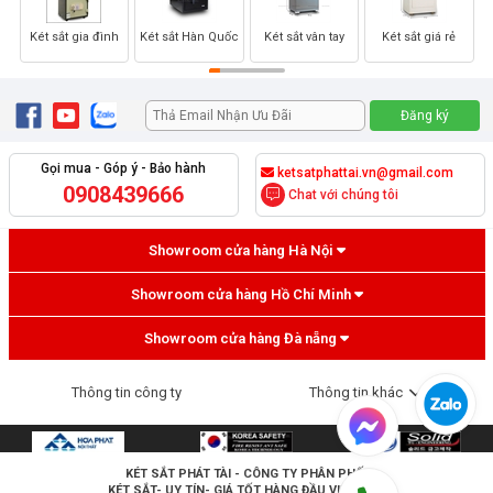
Két sắt gia đình
Két sắt Hàn Quốc
Két sắt vân tay
Két sắt giá rẻ
Gọi mua - Góp ý - Bảo hành
ketsatphattai.vn@gmail.com
0908439666
Chat với chúng tôi
Showroom cửa hàng Hà Nội
Showroom cửa hàng Hồ Chí Minh
Showroom cửa hàng Đà nẵng
Két sắt siêu cường cao cấp
Thông tin công ty
Thông tin khác
KÉT SẮT PHÁT TÀI
- CÔNG TY PHÂN PHỐI
KÉT SẮT- UY TÍN- GIÁ TỐT HÀNG ĐẦU VIỆT NAM