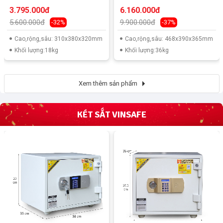
điện thoại
3.795.000đ
6.160.000đ
5.600.000đ
9.900.000đ
-32%
-37%
Cao,rộng,sâu: 310x380x320mm
Cao,rộng,sâu: 468x390x365mm
Khối lượng:18kg
Khối lượng:36kg
Xem thêm sản phẩm
KÉT SẮT VINSAFE