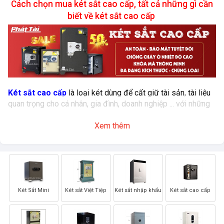
Cách chọn mua két sắt cao cấp, tất cả những gì cần
biết về két sắt cao cấp
Két sắt cao cấp
là loại két dùng để cất giữ tài sản, tài liệu
quan trọng cho cá nhân, gia đình, doanh nghiệp ... với những
tính năng an toàn, bảo mật, chống va đập, chống cháy ở mực
Xem thêm
độ cao nhất được cấu tạo với kết cấu vững chắc nhất, sử
dụng khóa mã có tính năng bảo mật cũng như độ bền cao
như khóa mã điện tử cài tới 12 kí tự, tự động vô hiệu hóa
hoặc treo phím khi nhập mã sai hoặc bộ mã vân tay cao cấp
với cảm biến dung vô cùng hiện đại
Két Sắt Mini
Két sắt Việt Tiệp
Két sắt nhập khẩu
Két sắt cao cấp