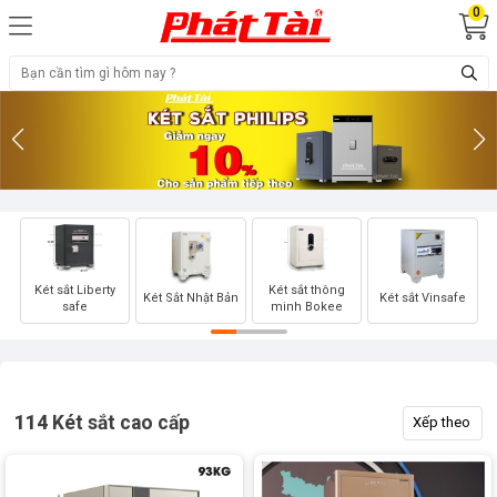
0
K
Két sắt Liberty
Két sắt thông
Két Sắt Nhật Bản
Két sắt Vinsafe
safe
minh Bokee
114
Két sắt cao cấp
Xếp theo