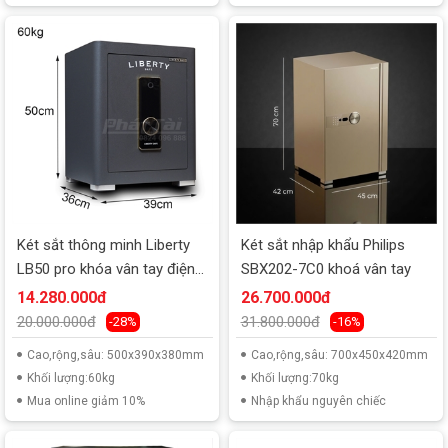
Két sắt thông minh Liberty
Két sắt nhập khẩu Philips
LB50 pro khóa vân tay điện
SBX202-7C0 khoá vân tay
tử
14.280.000đ
26.700.000đ
20.000.000đ
31.800.000đ
-28%
-16%
Cao,rộng,sâu: 500x390x380mm
Cao,rộng,sâu: 700x450x420mm
Khối lượng:60kg
Khối lượng:70kg
Mua online giảm 10%
Nhập khẩu nguyên chiếc