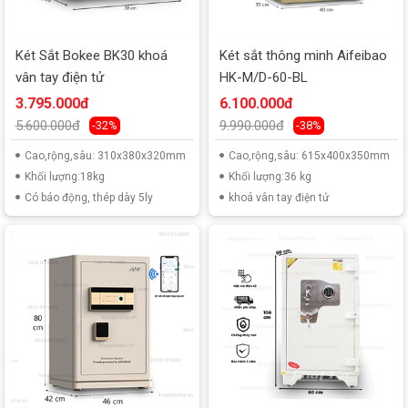
Két Sắt Bokee BK30 khoá
Két sắt thông minh Aifeibao
vân tay điện tử
HK-M/D-60-BL
3.795.000đ
6.100.000đ
5.600.000đ
9.990.000đ
-32%
-38%
Cao,rộng,sâu: 310x380x320mm
Cao,rộng,sâu: 615x400x350mm
Khối lượng:18kg
Khối lượng:36 kg
Có báo động, thép dày 5ly
khoá vân tay điện tử