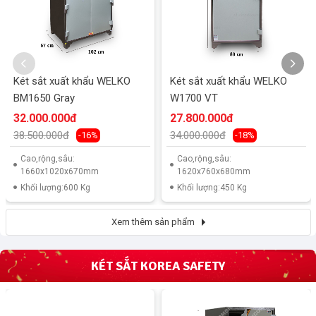
Két sắt xuất khẩu WELKO
Két sắt xuất khẩu WELKO
BM1650 Gray
W1700 VT
32.000.000đ
27.800.000đ
38.500.000đ
34.000.000đ
-16%
-18%
Cao,rộng,sâu:
Cao,rộng,sâu:
1660x1020x670mm
1620x760x680mm
Khối lượng:600 Kg
Khối lượng:450 Kg
Xem thêm sản phẩm
KÉT SẮT KOREA SAFETY