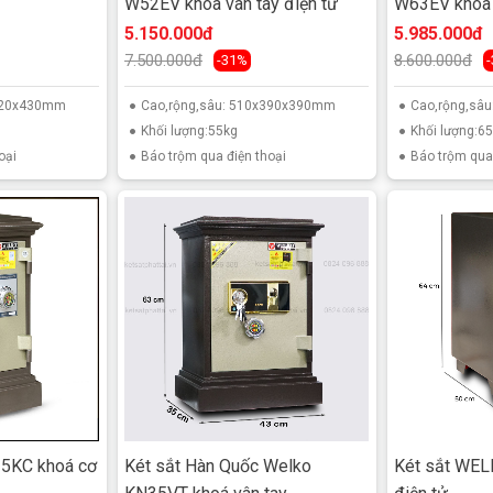
W52EV khóa vân tay điện tử
W63EV khóa v
5.150.000đ
5.985.000đ
7.500.000đ
8.600.000đ
-31%
x420x430mm
Cao,rộng,sâu: 510x390x390mm
Cao,rộng,sâ
Khối lượng:55kg
Khối lượng:6
oại
Báo trộm qua điện thoại
Báo trộm qua 
35KC khoá cơ
Két sắt Hàn Quốc Welko
Két sắt WE