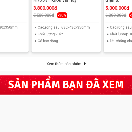
KN35VT khoá vân tay
điện tử
3.800.000đ
5.000.000đ
5.500.000đ
6.800.000đ
-30%
x430x350mm
Cao,rộng,sâu: 630x430x350mm
Cao,rộng,sâ
Khối lượng:70kg
Khối lượng:1
Có báo động
két chống ch
Xem thêm sản phẩm
SẢN PHẨM BẠN ĐÃ XEM