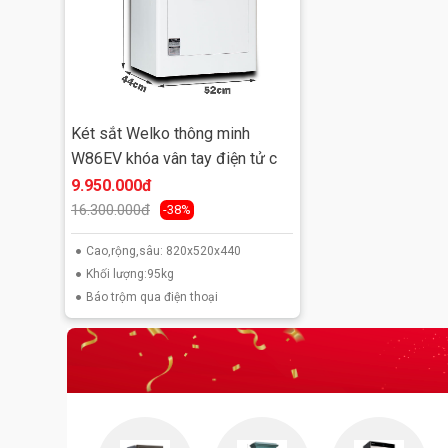
Két sắt Welko thông minh
W86EV khóa vân tay điện tử c
9.950.000đ
16.300.000đ
-38%
Cao,rộng,sâu: 820x520x440
Khối lượng:95kg
Báo trộm qua điện thoại