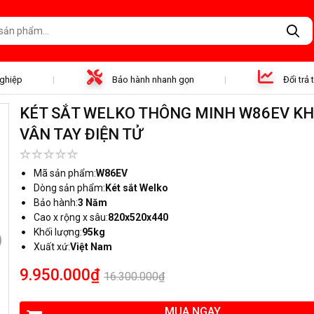
nghiệp
Bảo hành nhanh gọn
Đổi trả
KÉT SẮT WELKO THÔNG MINH W86EV K
VÂN TAY ĐIỆN TỬ
Mã sản phẩm:
W86EV
Dòng sản phẩm:
Két sắt Welko
Bảo hành:
3 Năm
Cao x rộng x sâu:
820x520x440
Khối lượng:
95kg
Xuất xứ:
Việt Nam
9.950.000₫
16.300.000₫
MUA NGAY