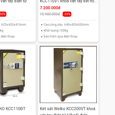
ân tay điện tử
KCC110VT khoá vân tay kết nối
smart phone
7.200.000đ
10.900.000đ
-30%
-33%
u: 625x420x410mm
Cao,rộng,sâu: 640x420x500mm
5kg
Khối lượng:100kg
điện thoại
Báo trộm qua điện thoại
LKO KCC110ĐT
Két sắt Welko KCC200VT khoá