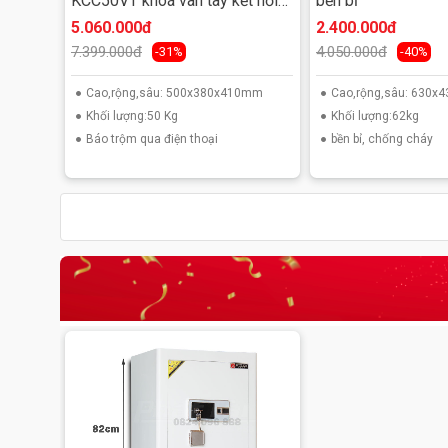
KCC50VT khoá vân tay kết nối
bền bỉ
smart phone
5.060.000đ
2.400.000đ
7.399.000đ
4.050.000đ
-31%
-40%
Cao,rộng,sâu: 500x380x410mm
Cao,rộng,sâu: 630
Khối lượng:50 Kg
Khối lượng:62kg
Báo trộm qua điện thoại
bền bỉ, chống cháy