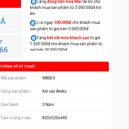
Tặng
đồng tiền Hoa Mai
tài lộc cho
khách mua sản phẩm từ 3.000.000đ trở
lên
IÁ
Lì xì ngay
100.000đ
cho khách mua
sản phẩm trị giá trên 5.000.000đ
Tặng
két sắt mini
khách sạn
trị giá
/7
1.500.000đ cho khách mua sản phẩm trị
66
giá trên 30.000.000đ
THÔNG SỐ KỸ THUẬT
Mã sản phẩm
W86EV
Dòng sản phẩm
Két sắt Welko
Bảo hành
3 Năm
Cao x rộng x sâu
820x520x440