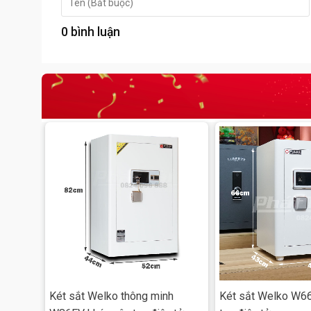
Phù hợp sử dụng trong gia đình, công ty, văn phòng
0 bình luận
• Tiền mặt, sổ đỏ, giấy tờ quan trọng
• Trang sức, đồ vật có giá trị
• Hồ sơ tài liệu, hợp đồng...
Két sắt Welko
W86EV khóa vân tay điện tử không chỉ 
minh, đồng hành cùng bạn trong việc quản lý an toàn 
vấn và nhận ưu đãi tốt nhất!
Két sắt Welko thông minh
Két sắt Welko W6