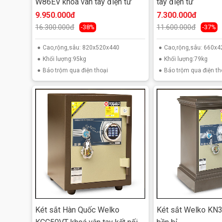
W86EV khóa vân tay điện tử
tay điện tử
9.950.000đ
7.300.000đ
16.300.000đ
11.600.000đ
-38%
-37%
Cao,rộng,sâu: 820x520x440
Cao,rộng,sâu: 660
Khối lượng:95kg
Khối lượng:79kg
Báo trộm qua điện thoại
Báo trộm qua điện th
Két sắt Hàn Quốc Welko
Két sắt Welko KN