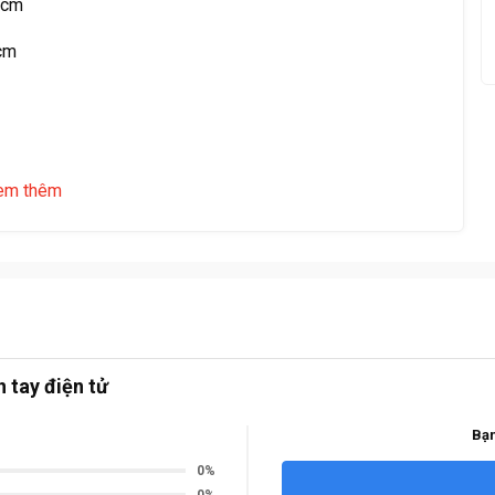
4cm
9cm
em thêm
trong 2 giờ
 giấy tờ A4, cặp file, hồ sơ, có ngăn kéo riêng có khóa và
 tay điện tử
Bạn
0%
0%