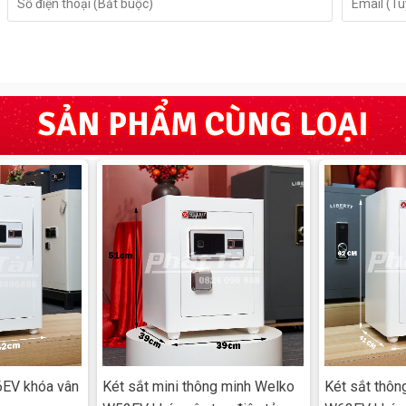
, cửa hàng để bảo quản:
SẢN PHẨM CÙNG LOẠI
là thiết bị bảo vệ tài sản, mà còn là người trợ lý thông
mọi lúc mọi nơi. Liên hệ ngay với chúng tôi để được tư
6EV khóa vân
Két sắt mini thông minh Welko
Két sắt thôn