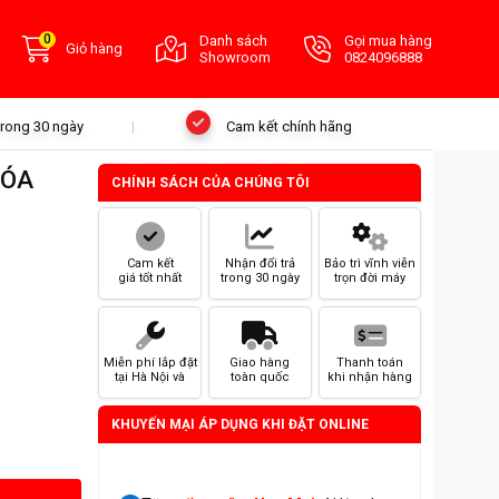
0
Danh sách
Gọi mua hàng
Giỏ hàng
Showroom
0824096888
 trong 30 ngày
Cam kết chính hãng
HÓA
CHÍNH SÁCH CỦA CHÚNG TÔI
Cam kết
Nhận đổi trả
Bảo trì vĩnh viễn
giá tốt nhất
trong 30 ngày
trọn đời máy
Miễn phí lắp đặt
Giao hàng
Thanh toán
tại Hà Nội và
toàn quốc
khi nhận hàng
HCM
KHUYẾN MẠI ÁP DỤNG KHI ĐẶT ONLINE