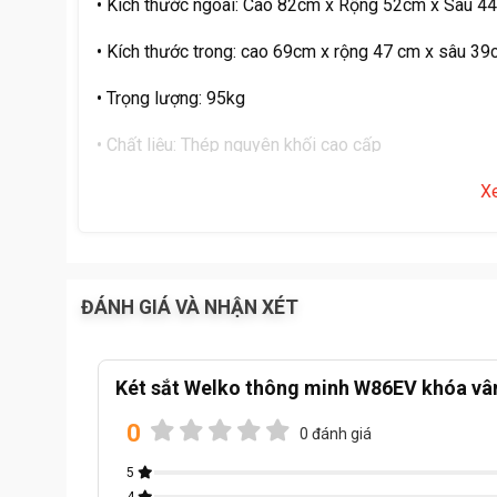
• Kích thước ngoài: Cao 82cm x Rộng 52cm x Sâu 4
• Kích thước trong: cao 69cm x rộng 47 cm x sâu 3
• Trọng lượng: 95kg
• Chất liệu: Thép nguyên khối cao cấp
• Cánh két: Thép dày 7ly
X
• Thân két: Thép dày 5ly
• Khả năng cách nhiệt: Chịu nhiệt lên đến 1200 độ C 
ĐÁNH GIÁ VÀ NHẬN XÉT
• Dung tích chứa: Thiết kế lòng rộng, để vừa các loại
đợt chia ngăn tiện lợi
Két sắt Welko thông minh W86EV khóa vân
Hệ thống bảo mật đa lớp hiện đại:
0
0 đánh giá
• Chìa khóa cơ truyền thống
5
• Mã số điện tử thông minh