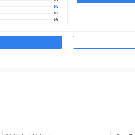
0%
0%
0%
phá hoặc di chuyển két
ện tử và vân tay
hái két mọi lúc mọi nơi
h và văn phòng
mọi rủi ro