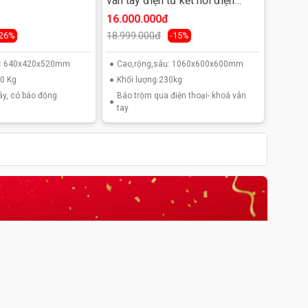
vân tay điện tử kết nối điện
thoại
16.000.000đ
18.999.000đ
-26%
-15%
u: 640x420x520mm
Cao,rộng,sâu: 1060x600x600mm
00 Kg
Khối lượng:230kg
áy, có báo động
Báo trộm qua điện thoại- khoá vân
tay