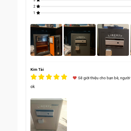
3
Trọng lượng: 46kg
2
1
Kim Tài
Sẽ giới thiệu cho bạn bè, người
ok