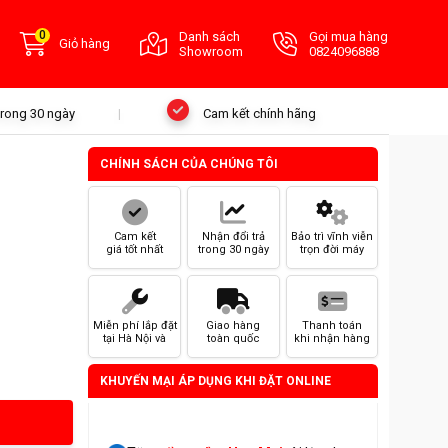
0
Danh sách
Gọi mua hàng
Giỏ hàng
Showroom
0824096888
 trong 30 ngày
Cam kết chính hãng
CHÍNH SÁCH CỦA CHÚNG TÔI
Cam kết
Nhận đổi trả
Bảo trì vĩnh viễn
giá tốt nhất
trong 30 ngày
trọn đời máy
Miễn phí lắp đặt
Giao hàng
Thanh toán
tại Hà Nội và
toàn quốc
khi nhận hàng
HCM
KHUYẾN MẠI ÁP DỤNG KHI ĐẶT ONLINE