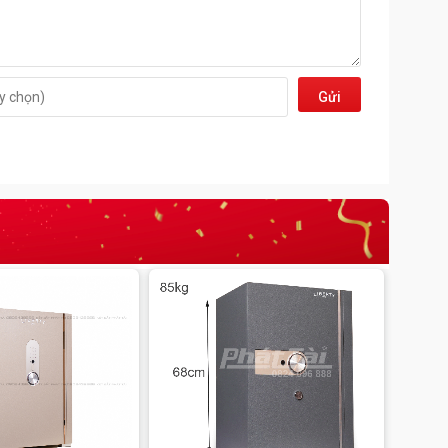
Gửi
đi