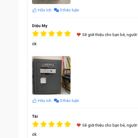
Hữu ích
0 thảo luận
Diệu My
Sẽ giới thiệu cho bạn bè, người
ok
Hữu ích
0 thảo luận
Tài
Cấu tạo sản phẩm:
Sẽ giới thiệu cho bạn bè, người
Két sắt Liberty LB50S được thiết kế hình chữ nhật
cứng cao, với độ dày của cánh 10ly, thân 6ly
ok