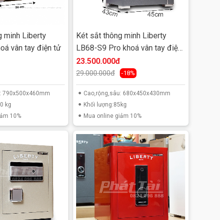
g minh Liberty
Két sắt thông minh Liberty
á vân tay điện tử
LB68-S9 Pro khoá vân tay điện
tử
23.500.000đ
29.000.000đ
-18%
u: 790x500x460mm
Cao,rộng,sâu: 680x450x430mm
0 kg
Khối lượng:85kg
iảm 10%
Mua online giảm 10%