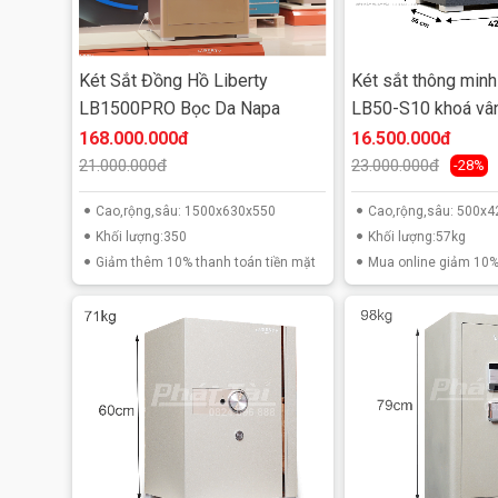
Sản phẩm bao gồm:
02 chìa khóa chính
Két Sắt Đồng Hồ Liberty
Két sắt thông minh
LB1500PRO Bọc Da Napa
LB50-S10 khoá vân
02 chìa khóa khẩn cấp
168.000.000đ
16.500.000đ
21.000.000đ
23.000.000đ
-28%
01 phiếu bảo hành 36 tháng
Cao,rộng,sâu: 1500x630x550
Cao,rộng,sâu: 500
các phụ kiện đi kèm như bulong, pin...
Khối lượng:350
Khối lượng:57kg
Giảm thêm 10% thanh toán tiền mặt
Mua online giảm 10