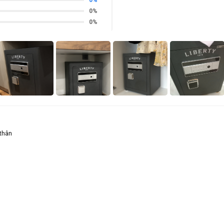
0%
0%
 thân