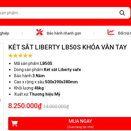
nghiệp
Bảo hành nhanh gọn
Đổi trả
KÉT SẮT LIBERTY LB50S KHÓA VÂN TAY
Mã sản phẩm:
LB50S
Dòng sản phẩm:
Két sắt Liberty safe
Bảo hành:
3 Năm
Cao x rộng x sâu:
500x390x380mm
Khối lượng:
46kg
Xuất xứ:
Thương hiệu Mỹ
8.250.000₫
14.000.000₫
MUA NGAY
(Giao hàng tận nhà)