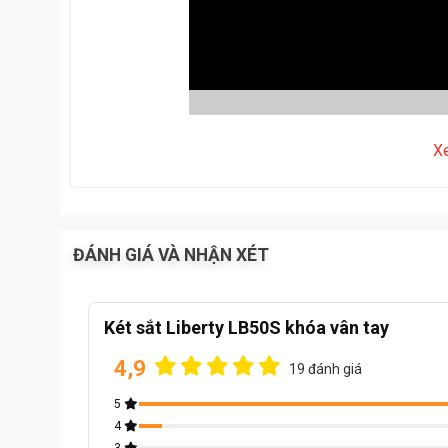
X
ĐÁNH GIÁ VÀ NHẬN XÉT
Két sắt Liberty 
Thông số kĩ thuật:
Két sắt Liberty LB50S khóa vân tay
Kích thước ngoài ( cao, rộng, sâu): 500x390x380 m
4,9
19 đánh giá
kích thước trong ( cao, rộng, sâu): 450x350x270mm
5
Kích thước ngăn kéo ( cao, rộng, sâu): 160x350x2
4