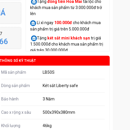
Tặng
đồng tiền Hoa Mai
tài lộc cho
khách mua sản phẩm từ 3.000.000đ trở
IÁ
lên
Lì xì ngay
100.000đ
cho khách mua
sản phẩm trị giá trên 5.000.000đ
/7
Tặng
két sắt mini
khách sạn
trị giá
66
1.500.000đ cho khách mua sản phẩm trị
giá trên 30.000.000đ
THÔNG SỐ KỸ THUẬT
Mã sản phẩm
LB50S
Dòng sản phẩm
Két sắt Liberty safe
Bảo hành
3 Năm
Cao x rộng x sâu
500x390x380mm
Khối lượng
46kg