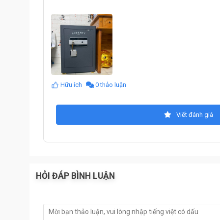
Bảo mật: Két sắt Liberty LB50S được trang bị bảo
dạng vân tay có thêm mật mã bấm số, két còn được 
ngay khi gặp sự cố
Khả năng an toàn của két sắt được áp dụng công ngh
xoay. Chốt an toàn dày đặc gồm 05 chốt inox Ø30 đặ
trước của két được làm từ thép tấm dày 10ly giúp 
Khả năng chống cháy của két nhờ được trang bị lớp 
năng chống cháy tới 1200°C trong 120phút và nhiệt
Hữu ích
0 thảo luận
Kết nối thông minh: Liberty LB50S có khả năng kết n
giúp người dùng có thể quản lý két sắt, mở két sắt từ
đập phá, di chuyển
Viết đánh giá
Khả năng lưu trữ: Liberty LB50S có khả năng để đồ tố
cái loại giấy tờ A4, cặp File, túi Clead bag ...
Chống di chuyển: két được trang bị các lỗ chờ phía 
kẻ gian bê két sắt
HỎI ĐÁP BÌNH LUẬN