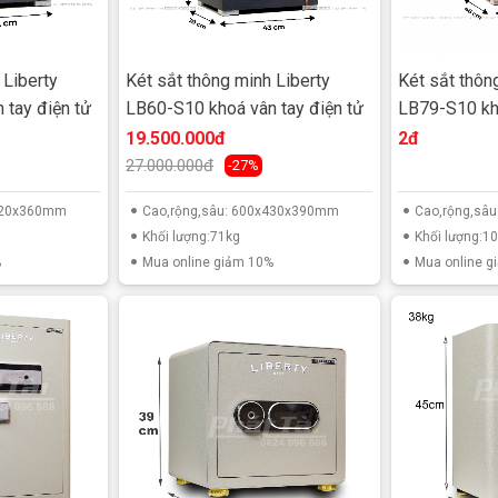
 Liberty
Két sắt thông minh Liberty
Két sắt thôn
 tay điện tử
LB60-S10 khoá vân tay điện tử
LB79-S10 kho
19.500.000đ
2đ
27.000.000đ
-27%
x420x360mm
Cao,rộng,sâu: 600x430x390mm
Cao,rộng,sâ
Khối lượng:71kg
Khối lượng:10
%
Mua online giảm 10%
Mua online g