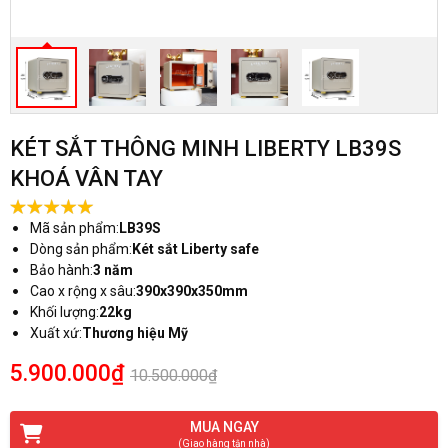
KÉT SẮT THÔNG MINH LIBERTY LB39S
KHOÁ VÂN TAY
Mã sản phẩm:
LB39S
Dòng sản phẩm:
Két sắt Liberty safe
Bảo hành:
3 năm
Cao x rộng x sâu:
390x390x350mm
Khối lượng:
22kg
Xuất xứ:
Thương hiệu Mỹ
5.900.000₫
10.500.000₫
MUA NGAY
(Giao hàng tận nhà)