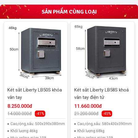
SẢN PHẨM CÙNG LOẠI
Két sắt Liberty LB50S khóa
Két sắt Liberty LB58S khoá
vân tay
vân tay điện tử
8.250.000đ
11.660.000đ
14.000.000đ
21.200.000đ
-41%
-45%
Cao,rộng,sâu: 500x390x380mm
Cao,rộng,sâu: 580x430x390mm
Khối lượng:46kg
Khối lượng:68kg