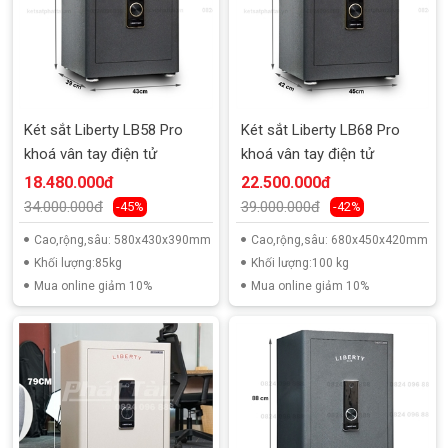
Két sắt Liberty LB58 Pro
Két sắt Liberty LB68 Pro
khoá vân tay điện tử
khoá vân tay điện tử
18.480.000đ
22.500.000đ
34.000.000đ
39.000.000đ
-45%
-42%
Cao,rộng,sâu: 580x430x390mm
Cao,rộng,sâu: 680x450x420mm
Khối lượng:85kg
Khối lượng:100 kg
Mua online giảm 10%
Mua online giảm 10%