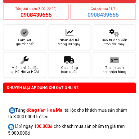
Tổng đài tư vấn (8:00 - 22:00)
Gọi đặt mua 24/7
0908439666
0908439666
Cam kết
Nhận đổi trả
Bảo trì vĩnh viễn
giá tốt nhất
trong 30 ngày
trọn đời máy
Miễn phí lắp đặt
Giao hàng
Thanh toán
tại Hà Nội và HCM
toàn quốc
khi nhận hàng
KHUYẾN MẠI ÁP DỤNG KHI ĐẶT ONLINE
Tặng
đồng tiền Hoa Mai
tài lộc cho khách mua sản phẩm
từ 3.000.000đ trở lên
Lì xì ngay
100.000đ
cho khách mua sản phẩm trị giá trên
5.000.000đ