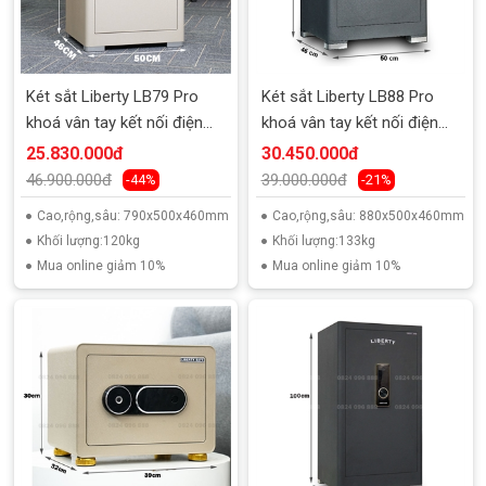
Két sắt Liberty LB79 Pro
Két sắt Liberty LB88 Pro
khoá vân tay kết nối điện
khoá vân tay kết nối điện
thoại
thoại
25.830.000đ
30.450.000đ
46.900.000đ
39.000.000đ
-44%
-21%
Cao,rộng,sâu: 790x500x460mm
Cao,rộng,sâu: 880x500x460mm
Khối lượng:120kg
Khối lượng:133kg
Mua online giảm 10%
Mua online giảm 10%