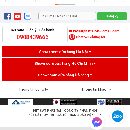
Gọi mua - Góp ý - Bảo hành
ketsatphattai.vn@gmail.com
0908439666
Chat với chúng tôi
Showroom cửa hàng Hà Nội
Showroom cửa hàng Hồ Chí Minh
Showroom cửa hàng Đà nẵng
Thông tin công ty
Thông tin khác
KÉT SẮT PHÁT TÀI
- CÔNG TY PHÂN PHỐI
KÉT SẮT- UY TÍN- GIÁ TỐT HÀNG ĐẦU VIỆT NAM