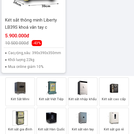
Két sắt thông minh Liberty
LB39S khoá vân tay c
5.900.000đ
10.500.000đ
-43%
Cao,rộng,sâu: 390x390x350mm
Khối lượng:22kg
Mua online giảm 10%
Két Sắt Mini
Két sắt Việt Tiệp
Két sắt nhập khẩu
Két sắt cao cấp
Két sắt gia đình
Két sắt Hàn Quốc
Két sắt vân tay
Két sắt giá rẻ