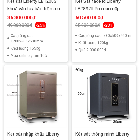
Két sắt Liberty LB1200S
Két Sắt face id Liberty
khoá vân tay báo trộm qua
LB78S7II Pro cao cấp
điện thoại
36.300.000đ
60.500.000đ
49.000.000đ
85.000.000đ
-25%
-28%
Cao,rộng,sâu:
Cao,rộng,sâu: 780x500x460mm
1200x600x500mm
Khối lượng:120kg
Khối lượng:155kg
Quà 2.000.000đ
Mua online giảm 10%
Két sắt nhập khẩu Liberty
Két sắt thông minh Liberty