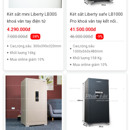
Két sắt mini Liberty LB30S
Két sắt Liberty safe LB1000
khoá vân tay điện tử
Pro khoá vân tay kết nối
điện thoại
4.290.000đ
41.500.000đ
7.000.000đ
46.000.000đ
-38%
-9%
Cao,rộng,sâu: 300x390x320mm
Cao,rộng,sâu:
1000x560x480mm
Khối lượng:16kg
Khối lượng:158 Kg
Mua online giảm 10%
Mua online giảm 10%