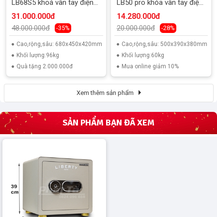
LB68S5 khoá vân tay điện
LB50 pro khóa vân tay điện
tử
tử
31.000.000đ
14.280.000đ
48.000.000đ
20.000.000đ
-35%
-28%
Cao,rộng,sâu: 680x450x420mm
Cao,rộng,sâu: 500x390x380mm
Khối lượng:96kg
Khối lượng:60kg
Quà tặng 2.000.000đ
Mua online giảm 10%
Xem thêm sản phẩm
SẢN PHẨM BẠN ĐÃ XEM