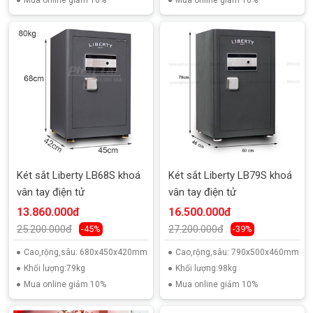
Mua online giảm 10%
Mua online giảm 10%
Két sắt Liberty LB68S khoá
Két sắt Liberty LB79S khoá
vân tay điện tử
vân tay điện tử
13.860.000đ
16.500.000đ
25.200.000đ
27.200.000đ
-45%
-39%
Cao,rộng,sâu: 680x450x420mm
Cao,rộng,sâu: 790x500x460mm
Khối lượng:79kg
Khối lượng:98kg
Mua online giảm 10%
Mua online giảm 10%