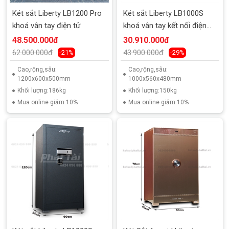
Két sắt Liberty LB1200 Pro
Két sắt Liberty LB1000S
khoá vân tay điện tử
khoá vân tay kết nối điện
thoại
48.500.000đ
30.910.000đ
62.000.000đ
43.900.000đ
-21%
-29%
Cao,rộng,sâu:
Cao,rộng,sâu:
1200x600x500mm
1000x560x480mm
Khối lượng:186kg
Khối lượng:150kg
Mua online giảm 10%
Mua online giảm 10%