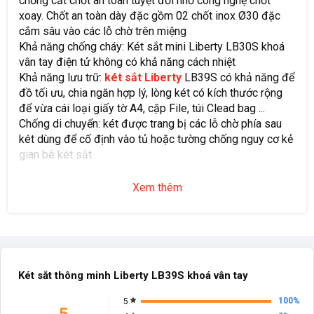
chống cắt chốt an toàn tuyệt đối nhờ công nghệ chốt
xoay. Chốt an toàn dày đặc gồm 02 chốt inox Ø30 đặc
cắm sâu vào các lỗ chờ trên miệng
Khả năng chống cháy: Két sắt mini Liberty LB30S khoá
vân tay điện tử không có khả năng cách nhiệt
Khả năng lưu trữ:
két sắt Liberty
LB39S có khả năng để
đồ tối ưu, chia ngăn hợp lý, lòng két có kích thước rộng
để vừa cái loại giấy tờ A4, cặp File, túi Clead bag ...
Chống di chuyển: két được trang bị các lỗ chờ phía sau
két dùng để cố định vào tủ hoặc tường chống nguy cơ kẻ
gian bê két sắt
Xem thêm
Két sắt thông minh Liberty LB39S khoá vân tay
100%
5