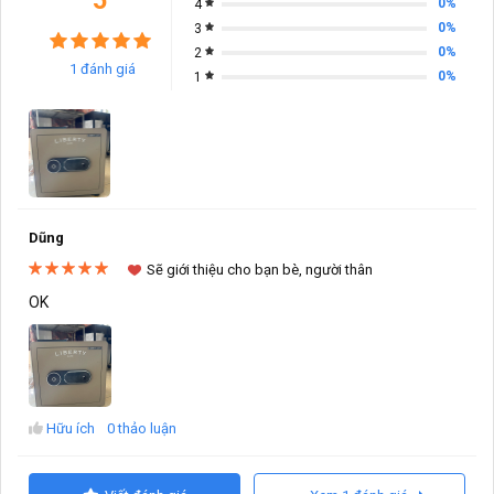
5
0%
4
0%
3
0%
2
1 đánh giá
0%
1
Dũng
Sẽ giới thiệu cho bạn bè, người thân
OK
Hữu ích
0 thảo luận