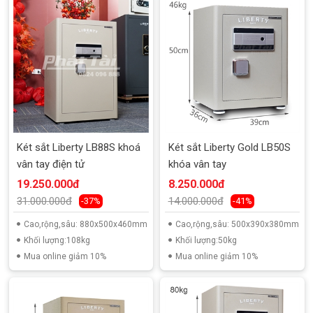
Két sắt Liberty LB88S khoá
Két sắt Liberty Gold LB50S
vân tay điện tử
khóa vân tay
19.250.000đ
8.250.000đ
31.000.000đ
14.000.000đ
-37%
-41%
Cao,rộng,sâu: 880x500x460mm
Cao,rộng,sâu: 500x390x380mm
Khối lượng:108kg
Khối lượng:50kg
Mua online giảm 10%
Mua online giảm 10%