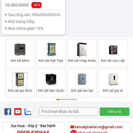
10.500.000đ
-43%
Cao,rộng,sâu: 390x390x350mm
Khối lượng:22kg
Mua online giảm 10%
Két Sắt Mini
Két sắt Việt Tiệp
Két sắt nhập khẩu
Két sắt cao cấp
Két sắt gia đình
Két sắt Hàn Quốc
Két sắt vân tay
Két sắt giá rẻ
Gọi mua - Góp ý - Bảo hành
ketsatphattai.vn@gmail.com