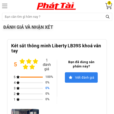
0
ĐÁNH GIÁ VÀ NHẬN XÉT
Két sắt thông minh Liberty LB39S khoá vân
tay
1
Bạn đã dùng sản
5
đánh
phẩm này?
giá
100%
5
Viết đánh giá
0%
4
0%
3
0%
2
0%
1