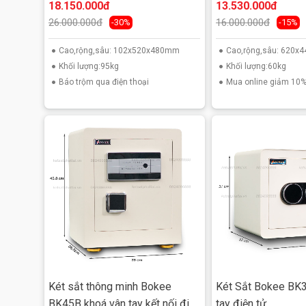
18.150.000đ
13.530.000đ
26.000.000đ
16.000.000đ
-30%
-15%
Cao,rộng,sâu: 102x520x480mm
Cao,rộng,sâu: 620
Khối lượng:95kg
Khối lượng:60kg
Báo trộm qua điện thoại
Mua online giảm 10
Két sắt thông minh Bokee
Két Sắt Bokee BK3
BK45B khoá vân tay kết nối điện
tay điện tử