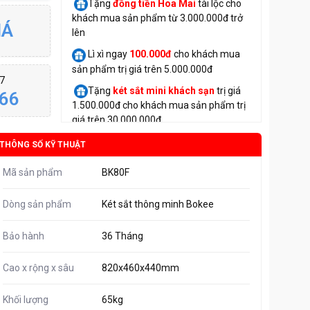
Tặng
đồng tiền Hoa Mai
tài lộc cho
khách mua sản phẩm từ 3.000.000đ trở
IÁ
lên
Lì xì ngay
100.000đ
cho khách mua
sản phẩm trị giá trên 5.000.000đ
/7
Tặng
két sắt mini
khách sạn
trị giá
66
1.500.000đ cho khách mua sản phẩm trị
giá trên 30.000.000đ
THÔNG SỐ KỸ THUẬT
Mã sản phẩm
BK80F
Dòng sản phẩm
Két sắt thông minh Bokee
Bảo hành
36 Tháng
Cao x rộng x sâu
820x460x440mm
Khối lượng
65kg