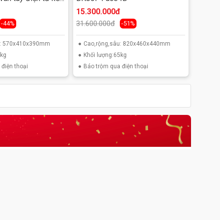
i
15.300.000đ
31.600.000đ
-44%
-51%
u: 570x410x390mm
Cao,rộng,sâu: 820x460x440mm
3kg
Khối lượng:65kg
điện thoại
Báo trộm qua điện thoại