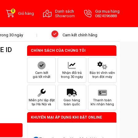
0
Danh sách
Gọi mua hàng
Giỏ hàng
Showroom
0824096888
 trong 30 ngày
Cam kết chính hãng
E ID
CHÍNH SÁCH CỦA CHÚNG TÔI
Cam kết
Nhận đổi trả
Bảo trì vĩnh viễn
giá tốt nhất
trong 30 ngày
trọn đời máy
Miễn phí lắp đặt
Giao hàng
Thanh toán
tại Hà Nội và
toàn quốc
khi nhận hàng
HCM
KHUYẾN MẠI ÁP DỤNG KHI ĐẶT ONLINE