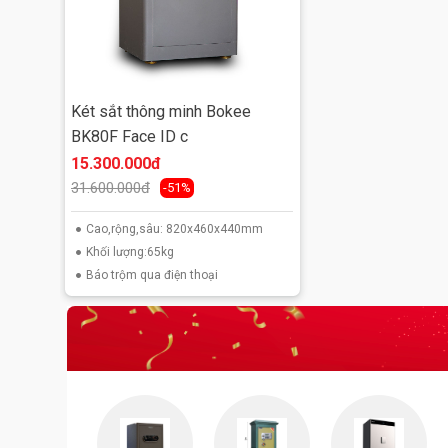
Két sắt thông minh Bokee
BK80F Face ID c
15.300.000đ
31.600.000đ
-51%
Cao,rộng,sâu: 820x460x440mm
Khối lượng:65kg
Báo trộm qua điện thoại