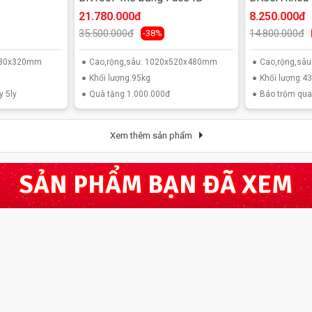
nối điện thoạ
21.780.000đ
8.250.000đ
35.500.000đ
14.800.000đ
-38%
x380x320mm
Cao,rộng,sâu: 1020x520x480mm
Cao,rộng,sâ
Khối lượng:95kg
Khối lượng:4
y 5ly
Quà tặng 1.000.000đ
Báo trộm qua 
Xem thêm sản phẩm
SẢN PHẨM BẠN ĐÃ XEM