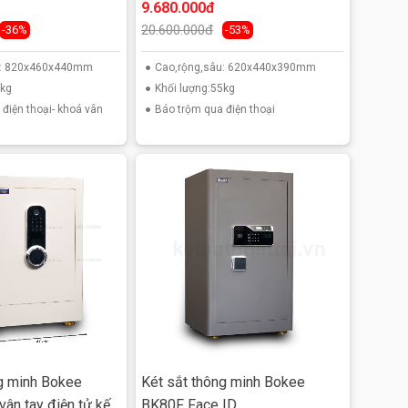
nối điện thoại
9.680.000đ
20.600.000đ
-36%
-53%
u: 820x460x440mm
Cao,rộng,sâu: 620x440x390mm
5kg
Khối lượng:55kg
điện thoại- khoá vân
Báo trộm qua điện thoại
g minh Bokee
Két sắt thông minh Bokee
ân tay điện tử kết
BK80F Face ID