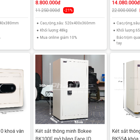
8.800.000đ
14.080.000đ
11.250.000đ
22.000.000đ
-21%
x440x380mm
Cao,rộng,sâu: 520x400x360mm
Cao,rộng,sâ
Khối lượng:48kg
Khối lượng:6
%
Mua online giảm 10%
Báo trộm qua 
tay
0 khoá vân
Két sắt thông minh Bokee
Két sắt thôn
BK100F mở bằng Face ID
BK55A khóa v