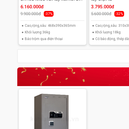
thoại
6.160.000đ
3.795.000đ
9.900.000đ
5.600.000đ
-37%
-32%
Cao,rộng,sâu: 468x390x365mm
Cao,rộng,sâu: 310
Khối lượng:36kg
Khối lượng:18kg
Báo trộm qua điện thoại
Có báo động, thép dà