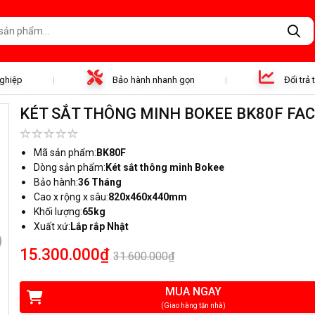
nghiệp
Bảo hành nhanh gọn
Đổi trả
KÉT SẮT THÔNG MINH BOKEE BK80F FAC
Mã sản phẩm:
BK80F
Dòng sản phẩm:
Két sắt thông minh Bokee
Bảo hành:
36 Tháng
Cao x rộng x sâu:
820x460x440mm
Khối lượng:
65kg
Xuất xứ:
Lắp rắp Nhật
15.300.000₫
31.600.000₫
MUA NGAY
(Giao hàng tận nhà)