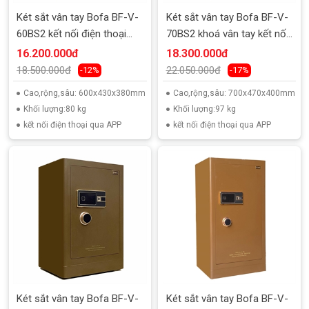
Két sắt vân tay Bofa BF-V-
Két sắt vân tay Bofa BF-V-
60BS2 kết nối điện thoại
70BS2 khoá vân tay kết nối
thông minh
điện thoại
16.200.000đ
18.300.000đ
18.500.000đ
22.050.000đ
-12%
-17%
Cao,rộng,sâu: 600x430x380mm
Cao,rộng,sâu: 700x470x400mm
Khối lượng:80 kg
Khối lượng:97 kg
kết nối điện thoại qua APP
kết nối điện thoại qua APP
Két sắt vân tay Bofa BF-V-
Két sắt vân tay Bofa BF-V-