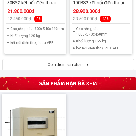
80BS2 kết nối điện thoại
100BS2 kết nối điện thoại
thông minh
21.800.000đ
28.900.000đ
22.450.000đ
33.500.000đ
-2%
-13%
Cao,rộng,sâu: 800x540x440mm
Cao,rộng,sâu:
1000x540x460mm
Khối lượng:120 kg
Khối lượng:155 kg
kết nối điện thoại qua APP
kết nối điện thoại qua APP
Xem thêm sản phẩm
SẢN PHẨM BẠN ĐÃ XEM