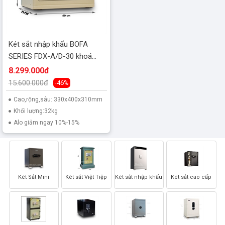
Két sắt nhập khẩu BOFA
SERIES FDX-A/D-30 khoá
vân tay c
8.299.000đ
15.600.000đ
-46%
Cao,rộng,sâu: 330x400x310mm
Khối lượng:32kg
Alo giảm ngay 10%-15%
Két Sắt Mini
Két sắt Việt Tiệp
Két sắt nhập khẩu
Két sắt cao cấp