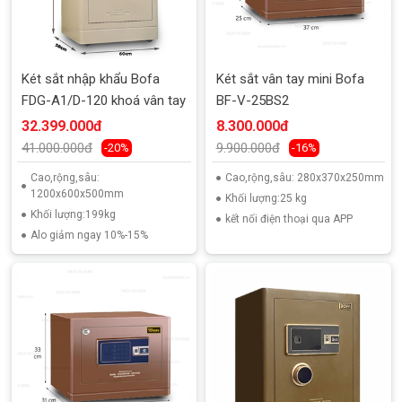
Két sắt nhập khẩu Bofa
Két sắt vân tay mini Bofa
FDG-A1/D-120 khoá vân tay
BF-V-25BS2
32.399.000đ
8.300.000đ
41.000.000đ
9.900.000đ
-20%
-16%
Cao,rộng,sâu:
Cao,rộng,sâu: 280x370x250mm
1200x600x500mm
Khối lượng:25 kg
Khối lượng:199kg
kết nối điện thoại qua APP
Alo giảm ngay 10%-15%