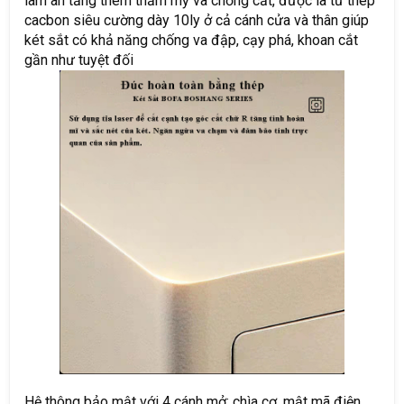
làm ân tăng thêm thẩm mỹ và chống cắt, được là từ thép
cacbon siêu cường dày 10ly ở cả cánh cửa và thân giúp
két sắt có khả năng chống va đập, cạy phá, khoan cắt
gần như tuyệt đối
Hệ thông bảo mật với 4 cánh mở: chìa cơ, mật mã điện