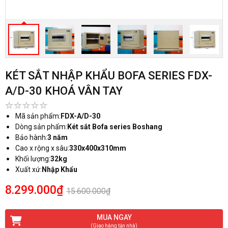
KÉT SẮT NHẬP KHẨU BOFA SERIES FDX-
A/D-30 KHOÁ VÂN TAY
Mã sản phẩm:
FDX-A/D-30
Dòng sản phẩm:
Két sắt Bofa series Boshang
Bảo hành:
3 năm
Cao x rộng x sâu:
330x400x310mm
Khối lượng:
32kg
Xuất xứ:
Nhập Khẩu
8.299.000₫
15.600.000₫
MUA NGAY
(Giao hàng tận nhà)