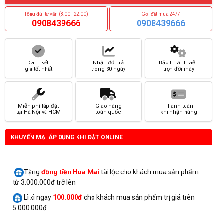
Tổng đài tư vấn (8:00 - 22:00)
Gọi đặt mua 24/7
0908439666
0908439666
Cam kết
Nhận đổi trả
Bảo trì vĩnh viễn
giá tốt nhất
trong 30 ngày
trọn đời máy
Miễn phí lắp đặt
Giao hàng
Thanh toán
tại Hà Nội và HCM
toàn quốc
khi nhận hàng
KHUYẾN MẠI ÁP DỤNG KHI ĐẶT ONLINE
Tặng
đồng tiền Hoa Mai
tài lộc cho khách mua sản phẩm
từ 3.000.000đ trở lên
Lì xì ngay
100.000đ
cho khách mua sản phẩm trị giá trên
5.000.000đ