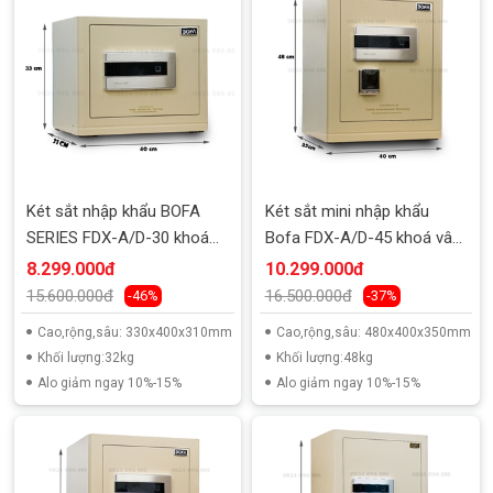
Két sắt nhập khẩu BOFA
Két sắt mini nhập khẩu
SERIES FDX-A/D-30 khoá
Bofa FDX-A/D-45 khoá vân
vân tay
tay
8.299.000đ
10.299.000đ
15.600.000đ
16.500.000đ
-46%
-37%
Cao,rộng,sâu: 330x400x310mm
Cao,rộng,sâu: 480x400x350mm
Khối lượng:32kg
Khối lượng:48kg
Alo giảm ngay 10%-15%
Alo giảm ngay 10%-15%