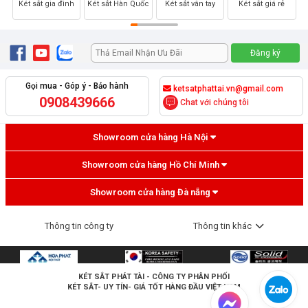
Két sắt gia đình
Két sắt Hàn Quốc
Két sắt vân tay
Két sắt giá rẻ
Gọi mua - Góp ý - Bảo hành
ketsatphattai.vn@gmail.com
0908439666
Chat với chúng tôi
Showroom cửa hàng Hà Nội
Showroom cửa hàng Hồ Chí Minh
Showroom cửa hàng Đà nẵng
Thông tin công ty
Thông tin khác
KÉT SẮT PHÁT TÀI
- CÔNG TY PHÂN PHỐI
KÉT SẮT- UY TÍN- GIÁ TỐT HÀNG ĐẦU VIỆT NAM