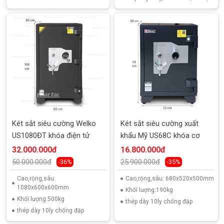
Két sắt siêu cường Welko
Két sắt siêu cường xuất
US1080ĐT khóa điện tử
khẩu Mỹ US68C khóa cơ
32.000.000đ
16.800.000đ
50.000.000đ
25.900.000đ
-36%
-35%
Cao,rộng,sâu:
Cao,rộng,sâu: 680x520x500mm
1080x600x600mm
Khối lượng:190kg
Khối lượng:500kg
thép dày 10ly chống đập
thép dày 10ly chống đập