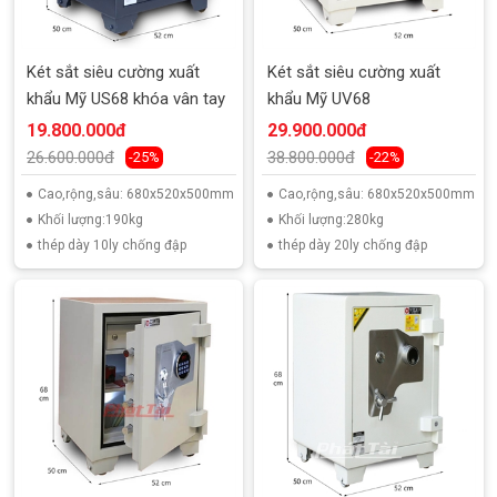
Két sắt siêu cường xuất
Két sắt siêu cường xuất
khẩu Mỹ US68 khóa vân tay
khẩu Mỹ UV68
19.800.000đ
29.900.000đ
26.600.000đ
38.800.000đ
-25%
-22%
Cao,rộng,sâu: 680x520x500mm
Cao,rộng,sâu: 680x520x500mm
Khối lượng:190kg
Khối lượng:280kg
thép dày 10ly chống đập
thép dày 20ly chống đập