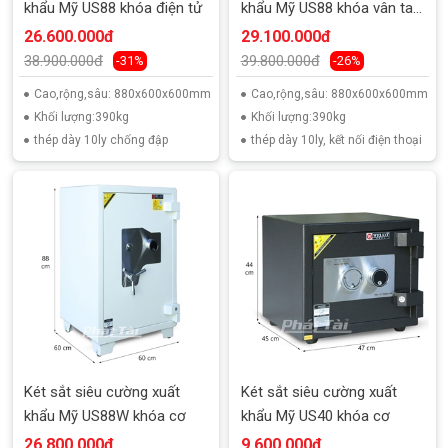
khẩu Mỹ US88 khóa điện tử
khẩu Mỹ US88 khóa vân tay
điện tử
26.600.000đ
29.100.000đ
38.900.000đ
39.800.000đ
-31%
-26%
Cao,rộng,sâu: 880x600x600mm
Cao,rộng,sâu: 880x600x600mm
Khối lượng:390kg
Khối lượng:390kg
thép dày 10ly chống đập
thép dày 10ly, kết nối điện thoại
Két sắt siêu cường xuất
Két sắt siêu cường xuất
khẩu Mỹ US88W khóa cơ
khẩu Mỹ US40 khóa cơ
26.800.000đ
9.600.000đ