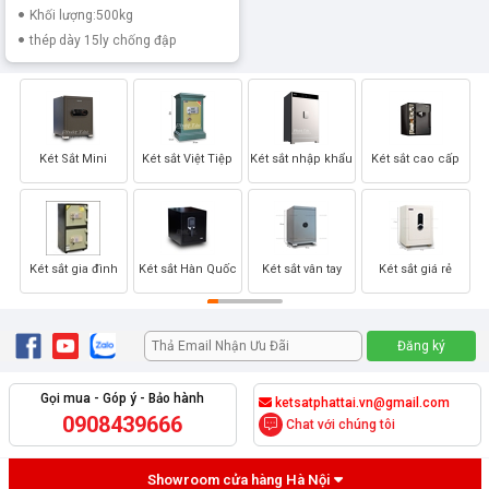
Khối lượng:500kg
thép dày 15ly chống đập
Két Sắt Mini
Két sắt Việt Tiệp
Két sắt nhập khẩu
Két sắt cao cấp
Két sắt gia đình
Két sắt Hàn Quốc
Két sắt vân tay
Két sắt giá rẻ
Gọi mua - Góp ý - Bảo hành
ketsatphattai.vn@gmail.com
0908439666
Chat với chúng tôi
Showroom cửa hàng Hà Nội