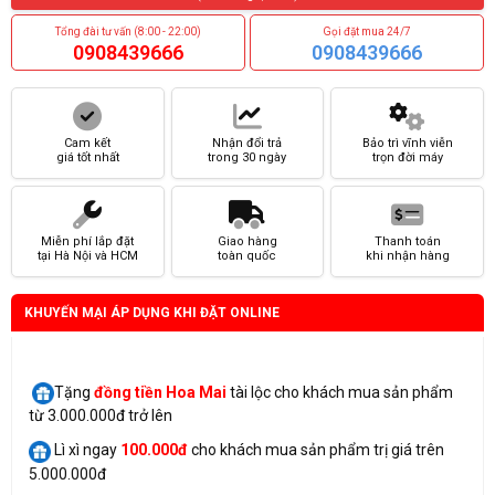
Tổng đài tư vấn (8:00 - 22:00)
Gọi đặt mua 24/7
0908439666
0908439666
Cam kết
Nhận đổi trả
Bảo trì vĩnh viễn
giá tốt nhất
trong 30 ngày
trọn đời máy
Miễn phí lắp đặt
Giao hàng
Thanh toán
tại Hà Nội và HCM
toàn quốc
khi nhận hàng
KHUYẾN MẠI ÁP DỤNG KHI ĐẶT ONLINE
Tặng
đồng tiền Hoa Mai
tài lộc cho khách mua sản phẩm
từ 3.000.000đ trở lên
Lì xì ngay
100.000đ
cho khách mua sản phẩm trị giá trên
5.000.000đ