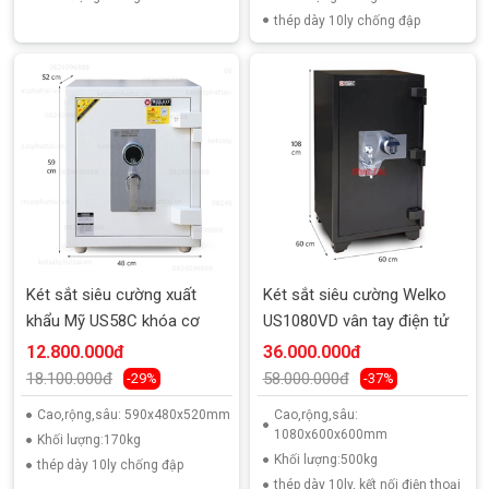
thép dày 10ly chống đập
Két sắt siêu cường xuất
Két sắt siêu cường Welko
khẩu Mỹ US58C khóa cơ
US1080VD vân tay điện tử
12.800.000đ
36.000.000đ
18.100.000đ
58.000.000đ
-29%
-37%
Cao,rộng,sâu: 590x480x520mm
Cao,rộng,sâu:
1080x600x600mm
Khối lượng:170kg
Khối lượng:500kg
thép dày 10ly chống đập
thép dày 10ly, kết nối điện thoại