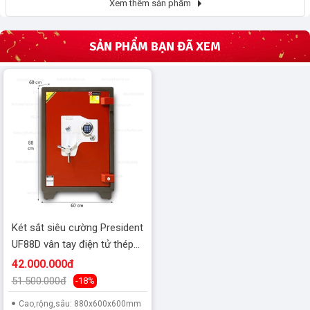
Xem thêm sản phẩm
SẢN PHẨM BẠN ĐÃ XEM
Két sắt siêu cường President
UF88D vân tay điện tử thép
dày 15 lyc
42.000.000đ
51.500.000đ
-18%
Cao,rộng,sâu: 880x600x600mm