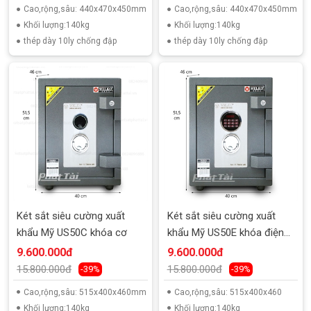
Cao,rộng,sâu: 440x470x450mm
Cao,rộng,sâu: 440x470x450mm
Khối lượng:140kg
Khối lượng:140kg
thép dày 10ly chống đập
thép dày 10ly chống đập
Két sắt siêu cường xuất
Két sắt siêu cường xuất
khẩu Mỹ US50C khóa cơ
khẩu Mỹ US50E khóa điện
tử
9.600.000đ
9.600.000đ
15.800.000đ
15.800.000đ
-39%
-39%
Cao,rộng,sâu: 515x400x460mm
Cao,rộng,sâu: 515x400x460
Khối lượng:140kg
Khối lượng:140kg