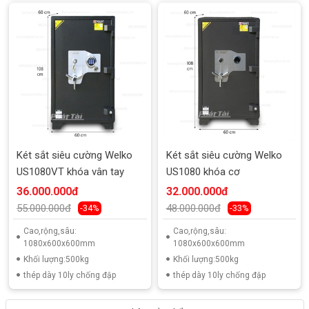
Két sắt siêu cường Welko
Két sắt siêu cường Welko
US1080VT khóa vân tay
US1080 khóa cơ
36.000.000đ
32.000.000đ
55.000.000đ
48.000.000đ
-34%
-33%
Cao,rộng,sâu:
Cao,rộng,sâu:
1080x600x600mm
1080x600x600mm
Khối lượng:500kg
Khối lượng:500kg
thép dày 10ly chống đập
thép dày 10ly chống đập