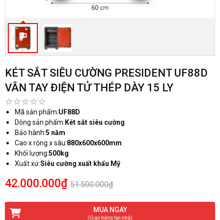
KÉT SẮT SIÊU CƯỜNG PRESIDENT UF88D
VÂN TAY ĐIỆN TỬ THÉP DÀY 15 LY
Mã sản phẩm:
UF88D
Dòng sản phẩm:
Két sắt siêu cường
Bảo hành:
5 năm
Cao x rộng x sâu:
880x600x600mm
Khối lượng:
500kg
Xuất xứ:
Siêu cường xuất khẩu Mỹ
42.000.000₫
51.500.000₫
MUA NGAY
(Giao hàng tận nhà)