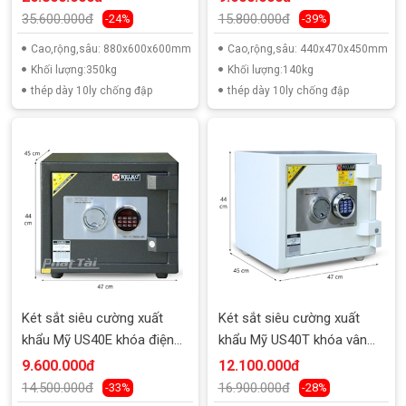
35.600.000đ
15.800.000đ
-24%
-39%
Cao,rộng,sâu: 880x600x600mm
Cao,rộng,sâu: 440x470x450mm
Khối lượng:350kg
Khối lượng:140kg
thép dày 10ly chống đập
thép dày 10ly chống đập
Két sắt siêu cường xuất
Két sắt siêu cường xuất
khẩu Mỹ US40E khóa điện
khẩu Mỹ US40T khóa vân
tử
tay
9.600.000đ
12.100.000đ
14.500.000đ
16.900.000đ
-33%
-28%