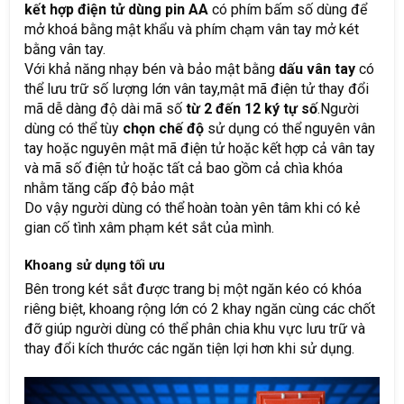
kết hợp điện tử dùng pin AA
có phím bấm số dùng để
mở khoá bằng mật khẩu và phím chạm vân tay mở két
bằng vân tay.
Với khả năng nhạy bén và bảo mật bằng
dấu vân tay
có
thể lưu trữ số lượng lớn vân tay,mật mã điện tử thay đổi
mã dễ dàng độ dài mã số
từ 2 đến 12 ký tự số
.Người
dùng có thể tùy
chọn chế độ
sử dụng có thể nguyên vân
tay hoặc nguyên mật mã điện tử hoặc kết hợp cả vân tay
và mã số điện tử hoặc tất cả bao gồm cả chìa khóa
nhằm tăng cấp độ bảo mật
Do vậy người dùng có thể hoàn toàn yên tâm khi có kẻ
gian cố tình xâm phạm két sắt của mình.
Khoang sử dụng tối ưu
Bên trong két sắt được trang bị một ngăn kéo có khóa
riêng biệt, khoang rộng lớn có 2 khay ngăn cùng các chốt
đỡ giúp người dùng có thể phân chia khu vực lưu trữ và
thay đổi kích thước các ngăn tiện lợi hơn khi sử dụng.