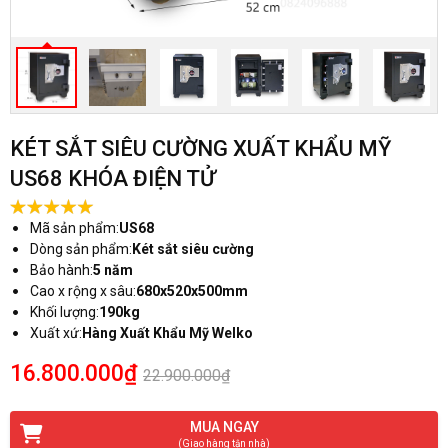
KÉT SẮT SIÊU CƯỜNG XUẤT KHẨU MỸ
US68 KHÓA ĐIỆN TỬ
Mã sản phẩm:
US68
Dòng sản phẩm:
Két sắt siêu cường
Bảo hành:
5 năm
Cao x rộng x sâu:
680x520x500mm
Khối lượng:
190kg
Xuất xứ:
Hàng Xuất Khẩu Mỹ Welko
16.800.000₫
22.900.000₫
MUA NGAY
(Giao hàng tận nhà)