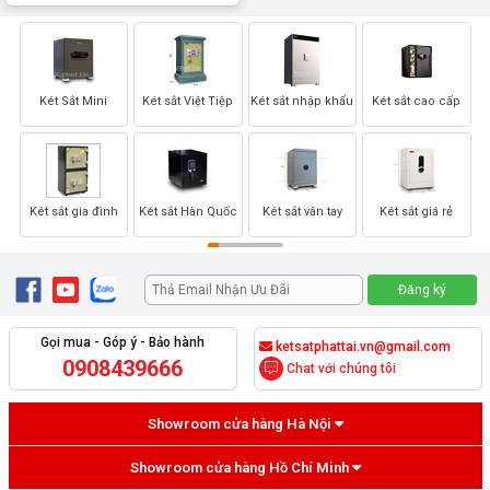
Két Sắt Mini
Két sắt Việt Tiệp
Két sắt nhập khẩu
Két sắt cao cấp
Két sắt gia đình
Két sắt Hàn Quốc
Két sắt vân tay
Két sắt giá rẻ
Gọi mua - Góp ý - Bảo hành
ketsatphattai.vn@gmail.com
0908439666
Chat với chúng tôi
Showroom cửa hàng Hà Nội
Showroom cửa hàng Hồ Chí Minh