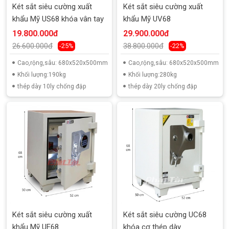
Két sắt siêu cường xuất
Két sắt siêu cường xuất
khẩu Mỹ US68 khóa vân tay
khẩu Mỹ UV68
19.800.000đ
29.900.000đ
26.600.000đ
38.800.000đ
-25%
-22%
Cao,rộng,sâu: 680x520x500mm
Cao,rộng,sâu: 680x520x500mm
Khối lượng:190kg
Khối lượng:280kg
thép dày 10ly chống đập
thép dày 20ly chống đập
Két sắt siêu cường xuất
Két sắt siêu cường UC68
khẩu Mỹ UE68
khóa cơ thép dày