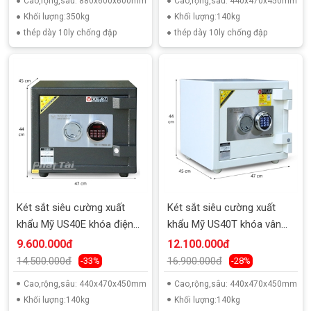
Cao,rộng,sâu: 880x600x600mm
Cao,rộng,sâu: 440x470x450mm
Khối lượng:350kg
Khối lượng:140kg
thép dày 10ly chống đập
thép dày 10ly chống đập
Két sắt siêu cường xuất
Két sắt siêu cường xuất
khẩu Mỹ US40E khóa điện
khẩu Mỹ US40T khóa vân
tử
tay
9.600.000đ
12.100.000đ
14.500.000đ
16.900.000đ
-33%
-28%
Cao,rộng,sâu: 440x470x450mm
Cao,rộng,sâu: 440x470x450mm
Khối lượng:140kg
Khối lượng:140kg