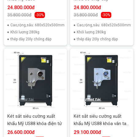
24.800.000đ
24.800.000đ
35.800.000đ
35.800.000đ
-30%
-30%
Cao,rộng,sâu: 680x520x500mm
Cao,rộng,sâu: 680x520x500mm
Khối lượng:280kg
Khối lượng:280kg
thép dày 20ly chống đập
thép dày 20ly chống đập
Két sắt siêu cường xuất
Két sắt siêu cường xuất
khẩu Mỹ US88 khóa điện tử
khẩu Mỹ US88 khóa vân tay
điện tử
26.600.000đ
29.100.000đ