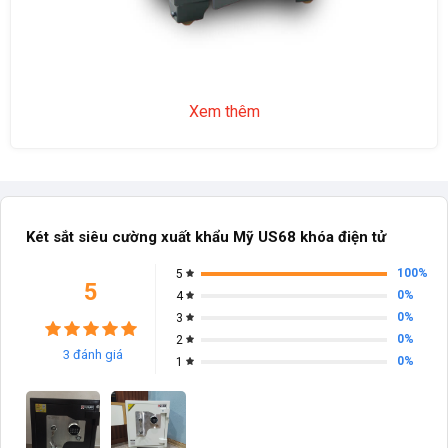
Xem thêm
Két sắt siêu cường xuất khẩu Mỹ US68 khóa điện tử
100%
5
5
0%
4
0%
3
0%
2
3 đánh giá
0%
1