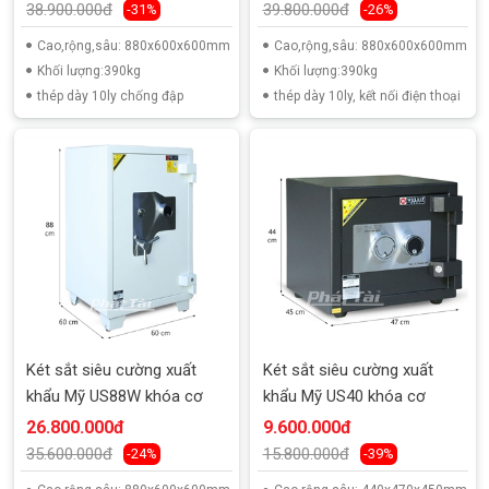
38.900.000đ
39.800.000đ
-31%
-26%
Cao,rộng,sâu: 880x600x600mm
Cao,rộng,sâu: 880x600x600mm
Khối lượng:390kg
Khối lượng:390kg
thép dày 10ly chống đập
thép dày 10ly, kết nối điện thoại
Két sắt siêu cường xuất
Két sắt siêu cường xuất
khẩu Mỹ US88W khóa cơ
khẩu Mỹ US40 khóa cơ
26.800.000đ
9.600.000đ
35.600.000đ
15.800.000đ
-24%
-39%