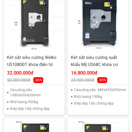
Két sắt siêu cường Welko
Két sắt siêu cường xuất
US1080ĐT khóa điện tử
khẩu Mỹ US68C khóa cơ
32.000.000đ
16.800.000đ
50.000.000đ
25.900.000đ
-36%
-35%
Cao,rộng,sâu:
Cao,rộng,sâu: 680x520x500mm
1080x600x600mm
Khối lượng:190kg
Khối lượng:500kg
thép dày 10ly chống đập
thép dày 10ly chống đập