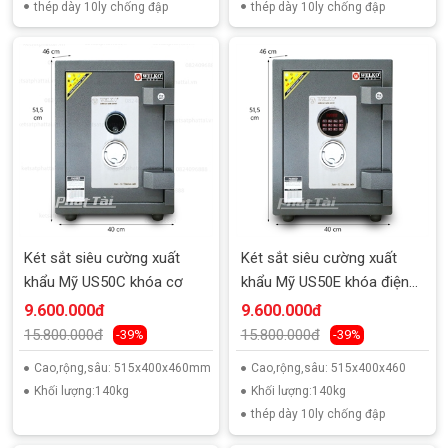
thép dày 10ly chống đập
thép dày 10ly chống đập
Két sắt siêu cường xuất
Két sắt siêu cường xuất
khẩu Mỹ US50C khóa cơ
khẩu Mỹ US50E khóa điện
tử
9.600.000đ
9.600.000đ
15.800.000đ
15.800.000đ
-39%
-39%
Cao,rộng,sâu: 515x400x460mm
Cao,rộng,sâu: 515x400x460
Khối lượng:140kg
Khối lượng:140kg
thép dày 10ly chống đập