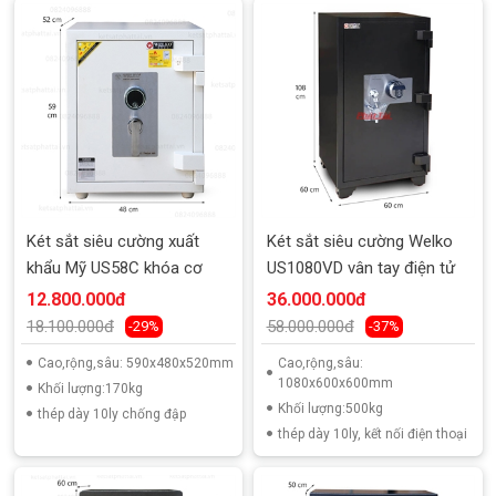
Két sắt siêu cường xuất
Két sắt siêu cường Welko
khẩu Mỹ US58C khóa cơ
US1080VD vân tay điện tử
12.800.000đ
36.000.000đ
18.100.000đ
58.000.000đ
-29%
-37%
Cao,rộng,sâu: 590x480x520mm
Cao,rộng,sâu:
1080x600x600mm
Khối lượng:170kg
Khối lượng:500kg
thép dày 10ly chống đập
thép dày 10ly, kết nối điện thoại