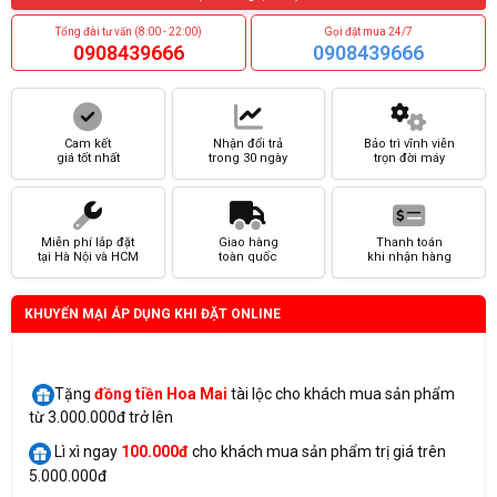
Tổng đài tư vấn (8:00 - 22:00)
Gọi đặt mua 24/7
0908439666
0908439666
Cam kết
Nhận đổi trả
Bảo trì vĩnh viễn
giá tốt nhất
trong 30 ngày
trọn đời máy
Miễn phí lắp đặt
Giao hàng
Thanh toán
tại Hà Nội và HCM
toàn quốc
khi nhận hàng
KHUYẾN MẠI ÁP DỤNG KHI ĐẶT ONLINE
Tặng
đồng tiền Hoa Mai
tài lộc cho khách mua sản phẩm
từ 3.000.000đ trở lên
Lì xì ngay
100.000đ
cho khách mua sản phẩm trị giá trên
5.000.000đ