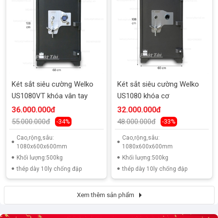
Két sắt siêu cường Welko
Két sắt siêu cường Welko
US1080VT khóa vân tay
US1080 khóa cơ
36.000.000đ
32.000.000đ
55.000.000đ
48.000.000đ
-34%
-33%
Cao,rộng,sâu:
Cao,rộng,sâu:
1080x600x600mm
1080x600x600mm
Khối lượng:500kg
Khối lượng:500kg
thép dày 10ly chống đập
thép dày 10ly chống đập
Xem thêm sản phẩm