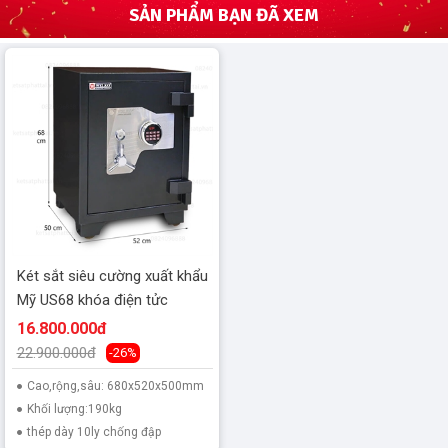
SẢN PHẨM BẠN ĐÃ XEM
Két sắt siêu cường xuất khẩu
Mỹ US68 khóa điện tửc
16.800.000đ
22.900.000đ
-26%
Cao,rộng,sâu: 680x520x500mm
Khối lượng:190kg
thép dày 10ly chống đập