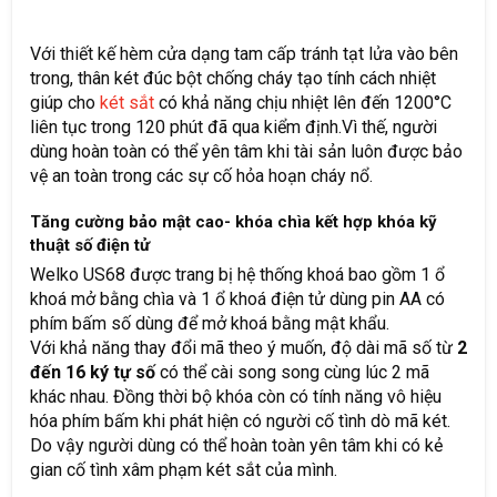
Với thiết kế hèm cửa dạng tam cấp tránh tạt lửa vào bên
trong, thân két đúc bột chống cháy tạo tính cách nhiệt
giúp cho
két sắt
có khả năng chịu nhiệt lên đến 1200°C
liên tục trong 120 phút đã qua kiểm định.Vì thế, người
dùng hoàn toàn có thể yên tâm khi tài sản luôn được bảo
vệ an toàn trong các sự cố hỏa hoạn cháy nổ.
Tăng cường bảo mật cao- khóa chìa kết hợp khóa kỹ
thuật số điện tử
Welko US68 được trang bị hệ thống khoá bao gồm 1 ổ
khoá mở bằng chìa và 1 ổ khoá điện tử dùng pin AA có
phím bấm số dùng để mở khoá bằng mật khẩu.
Với khả năng thay đổi mã theo ý muốn, độ dài mã số từ
2
đến 16 ký tự số
có thể cài song song cùng lúc 2 mã
khác nhau. Đồng thời bộ khóa còn có tính năng vô hiệu
hóa phím bấm khi phát hiện có người cố tình dò mã két.
Do vậy người dùng có thể hoàn toàn yên tâm khi có kẻ
gian cố tình xâm phạm két sắt của mình.