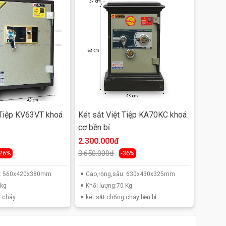
 Tiệp KV63VT khoá
Két sắt Việt Tiệp KA70KC khoá
cơ bền bỉ
2.300.000đ
3.650.000đ
-26%
-36%
u: 560x420x380mm
Cao,rộng,sâu: 630x430x325mm
0kg
Khối lượng:70 Kg
g cháy
két sắt chống cháy bền bỉ