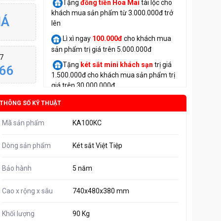
Tặng
đồng tiền Hoa Mai
tài lộc cho
khách mua sản phẩm từ 3.000.000đ trở
IÁ
lên
Lì xì ngay
100.000đ
cho khách mua
sản phẩm trị giá trên 5.000.000đ
/7
Tặng
két sắt mini
khách sạn
trị giá
66
1.500.000đ cho khách mua sản phẩm trị
giá trên 30.000.000đ
THÔNG SỐ KỸ THUẬT
Mã sản phẩm
KA100KC
Dòng sản phẩm
Két sắt Việt Tiệp
Bảo hành
5 năm
Cao x rộng x sâu
740x480x380 mm
Khối lượng
90 Kg