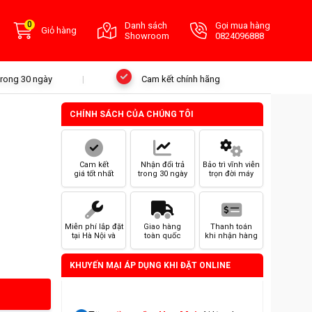
0
Danh sách
Gọi mua hàng
Giỏ hàng
Showroom
0824096888
 trong 30 ngày
Cam kết chính hãng
CHÍNH SÁCH CỦA CHÚNG TÔI
Cam kết
Nhận đổi trả
Bảo trì vĩnh viễn
giá tốt nhất
trong 30 ngày
trọn đời máy
Miễn phí lắp đặt
Giao hàng
Thanh toán
tại Hà Nội và
toàn quốc
khi nhận hàng
HCM
KHUYẾN MẠI ÁP DỤNG KHI ĐẶT ONLINE