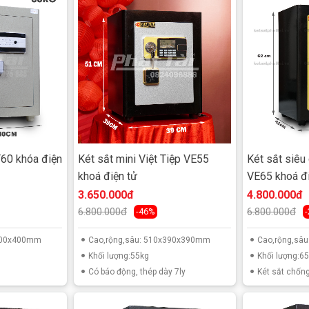
T60 khóa điện
Két sắt mini Việt Tiệp VE55
Két sắt siêu
khoá điện tử
VE65 khoá đi
3.650.000đ
4.800.000đ
6.800.000đ
6.800.000đ
-46%
x400x400mm
Cao,rộng,sâu: 510x390x390mm
Cao,rộng,sâ
Khối lượng:55kg
Khối lượng:6
Có báo động, thép dày 7ly
Két sắt chống