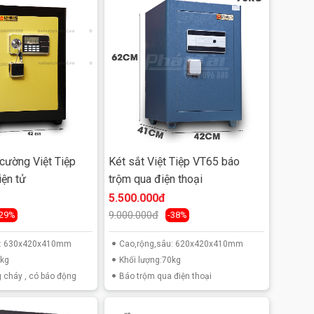
 cường Việt Tiệp
Két sắt Việt Tiệp VT65 báo
ện tử
trộm qua điện thoại
5.500.000đ
9.000.000đ
-29%
-38%
u: 630x420x410mm
Cao,rộng,sâu: 620x420x410mm
5kg
Khối lượng:70kg
 cháy , có báo động
Báo trộm qua điện thoại