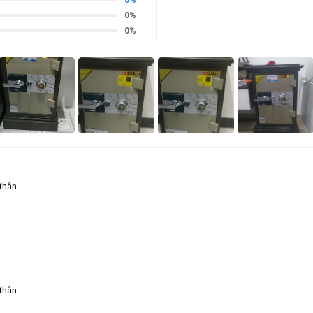
0%
0%
 thân
0
5
 thân