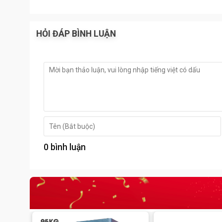
-Tính năng chống cháy:
két sắt KA100KC
có khả năn
gian 120 phút nhờ công nghệ bê tông xốp và bột ch
cấp tăng khả năng chống cháy
HỎI ĐÁP BÌNH LUẬN
-Tính năng bảo mật:
két sắt
được bảo mật 2 lớp với 
hợp với bộ khóa chìa 4 cạnh
-Tính năng an toàn: két được cấu thành từ thép khôn
khả năng va đập lớn, với chốt an toàn cắm sâu vào t
0 bình luận