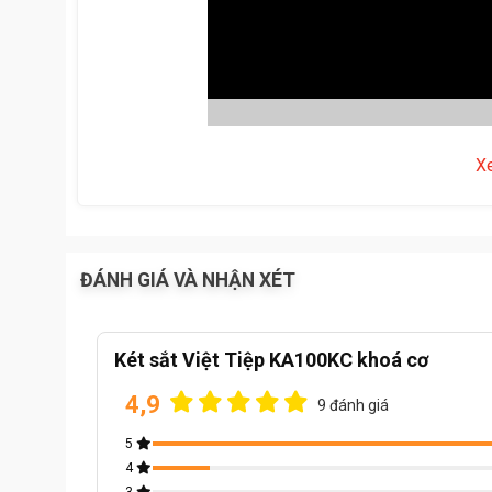
X
Video Két sắt Vi
ĐÁNH GIÁ VÀ NHẬN XÉT
Két sắt Việt Tiệp KA100KC khoá cơ
4,9
9 đánh giá
5
4