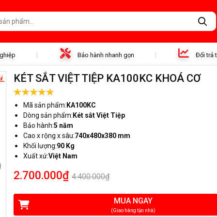
nghiệp
Bảo hành nhanh gọn
Đổi trả
KÉT SẮT VIỆT TIỆP KA100KC KHOÁ CƠ
Mã sản phẩm:
KA100KC
Dòng sản phẩm:
Két sắt Việt Tiệp
Bảo hành:
5 năm
Cao x rộng x sâu:
740x480x380 mm
Khối lượng:
90 Kg
Xuất xứ:
Việt Nam
2.700.000₫
4.400.000₫
MUA NGAY
(Giao hàng tận nhà)