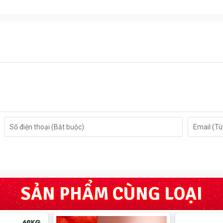
g chống cháy với ngưỡng nhiệt 1200°C trong khoảng thời
ống cháy của Hàn Quốc, được đúc giữa thành két, hèm tam
bộ mã khóa cơ thông dụng bảo mật 3 cặp mã an toàn kết
g rỉ đúc liền nguyên khối dày dặn, bản thân dày 60mm tăng
hành két khả năng chống nạy két tuyệt đối
SẢN PHẨM CÙNG LOẠI