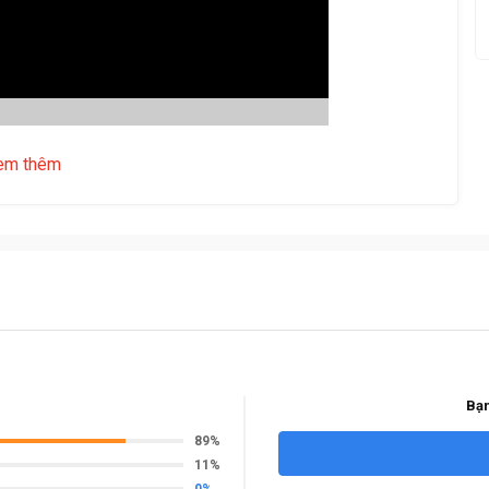
em thêm
ệt Tiệp KA100KC khoá cơ
Bạn
89%
11%
0%