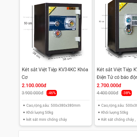
Cấu tạo:
♦ Két sắt Việt Tiệp KA100KC có cấu tạo làm 2 khoang
♦ Thân két được đúc liền nguyên khối từ thép không
két.
Két sắt Việt Tiệp KV34KC Khóa
Két sắt Việt Tiệp
♦ Két được thiết kế bản lề ngoài chắc chắn và có 0
Cơ
Điện Tử có báo độ
cắt và nạy phá két.
2.100.000đ
2.700.000đ
3.900.000đ
4.400.000đ
-46%
-38%
Cao,rộng,sâu: 500x380x380mm
Cao,rộng,sâu: 500
Khối lượng:50kg
Khối lượng:50kg
két sắt mini chống cháy
Két sắt chống cháy ,