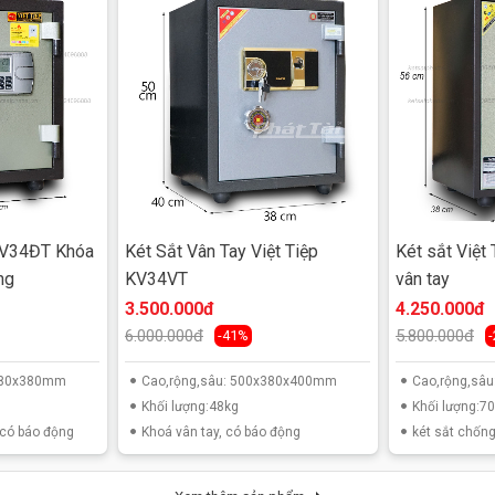
 riêng biệt được chia ra bởi một đợt di động.
 rỉ, với hèm tam cấp tăng khả năng chống cháy và nạy cánh
 KV34ĐT Khóa
Két Sắt Vân Tay Việt Tiệp
Két sắt Việt
8 chốt an toàn dạng tròn Ø18 cắm sâu vào thành két chống
ng
KV34VT
vân tay
3.500.000đ
4.250.000đ
6.000.000đ
5.800.000đ
-41%
x380x380mm
Cao,rộng,sâu: 500x380x400mm
Cao,rộng,sâ
Khối lượng:48kg
Khối lượng:7
 có báo động
Khoá vân tay, có báo động
két sắt chốn