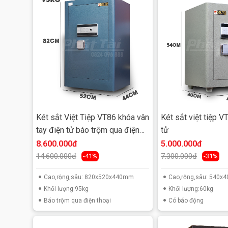
Két sắt Việt Tiệp VT86 khóa vân
Két sắt việt tiệp V
tay điện tử báo trộm qua điện
tử
thoại
8.600.000đ
5.000.000đ
14.600.000đ
7.300.000đ
-41%
-31%
Cao,rộng,sâu: 820x520x440mm
Cao,rộng,sâu: 540
Khối lượng:95kg
Khối lượng:60kg
Báo trộm qua điện thoại
Có báo động