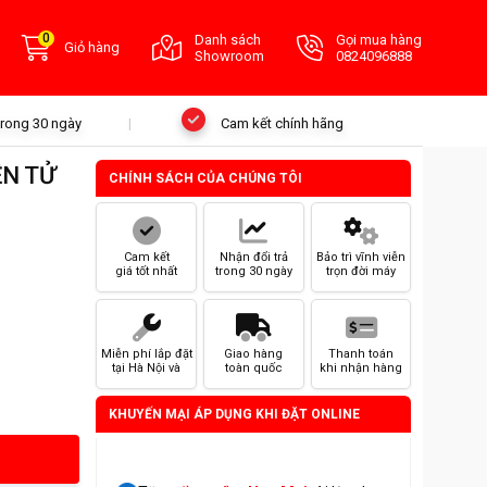
0
Danh sách
Gọi mua hàng
Giỏ hàng
Showroom
0824096888
 trong 30 ngày
Cam kết chính hãng
ỆN TỬ
CHÍNH SÁCH CỦA CHÚNG TÔI
Cam kết
Nhận đổi trả
Bảo trì vĩnh viễn
giá tốt nhất
trong 30 ngày
trọn đời máy
Miễn phí lắp đặt
Giao hàng
Thanh toán
tại Hà Nội và
toàn quốc
khi nhận hàng
HCM
KHUYẾN MẠI ÁP DỤNG KHI ĐẶT ONLINE