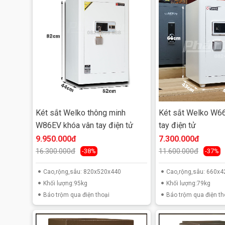
hèm cửa tam cấp rích rắc chống cháy và chống cắt c
Hệ thống an toàn được cấu tạo bớt các chốt an toàn 
nạy tuyệt đối, cánh két được trang bị 2 bản lề to bả
bố trí các lỗ cắm chốt an toàn 2 bên
Hệ thống khóa két được trang bị bộ mã khóa dạng đi
dụng, bảo mật cao, pin ngoài) kết hợp với bộ khóa 
Quy trình đóng mở vặn mã khóa theo đúng quy trìn
Phù hợp sử dụng cho gia đình, chung cư, các văn phòn
Két sắt Welko thông minh
Két sắt Welko W6
W86EV khóa vân tay điện tử
tay điện tử
9.950.000đ
7.300.000đ
16.300.000đ
11.600.000đ
-38%
-37%
Cao,rộng,sâu: 820x520x440
Cao,rộng,sâu: 660
Khối lượng:95kg
Khối lượng:79kg
Báo trộm qua điện thoại
Báo trộm qua điện th