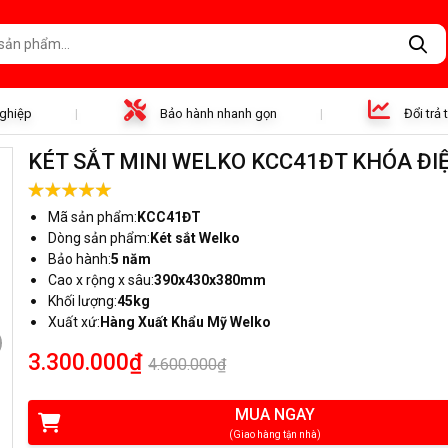
nghiệp
Bảo hành nhanh gọn
Đổi trả
KÉT SẮT MINI WELKO KCC41ĐT KHÓA ĐI
Mã sản phẩm:
KCC41ĐT
Dòng sản phẩm:
Két sắt Welko
Bảo hành:
5 năm
Cao x rộng x sâu:
390x430x380mm
Khối lượng:
45kg
Xuất xứ:
Hàng Xuất Khẩu Mỹ Welko
3.300.000₫
4.600.000₫
MUA NGAY
(Giao hàng tận nhà)