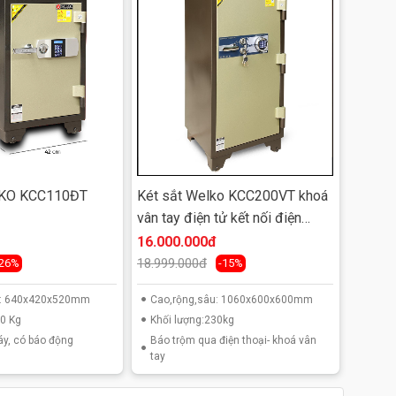
LKO KCC110ĐT
Két sắt Welko KCC200VT khoá
vân tay điện tử kết nối điện
thoại
16.000.000đ
18.999.000đ
-26%
-15%
u: 640x420x520mm
Cao,rộng,sâu: 1060x600x600mm
00 Kg
Khối lượng:230kg
áy, có báo động
Báo trộm qua điện thoại- khoá vân
tay