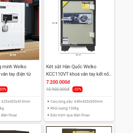
g minh Welko
Két sắt Hàn Quốc Welko
ân tay điện tử
KCC110VT khoá vân tay kết nối
smart phone
7.200.000đ
10.900.000đ
-30%
-33%
u: 625x420x410mm
Cao,rộng,sâu: 640x420x500mm
5kg
Khối lượng:100kg
điện thoại
Báo trộm qua điện thoại