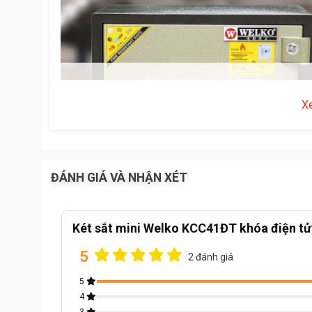
X
ĐÁNH GIÁ VÀ NHẬN XÉT
Két sắt mini Welko KCC41ĐT khóa điện tử
5
2 đánh giá
5
4