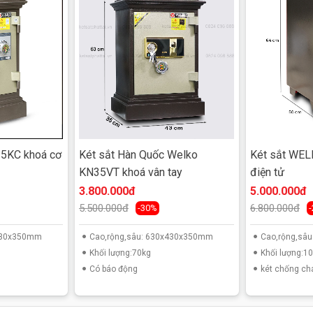
35KC khoá cơ
Két sắt Hàn Quốc Welko
Két sắt WE
KN35VT khoá vân tay
điện tử
3.800.000đ
5.000.000đ
5.500.000đ
6.800.000đ
-30%
x430x350mm
Cao,rộng,sâu: 630x430x350mm
Cao,rộng,sâ
Khối lượng:70kg
Khối lượng:1
Có báo động
két chống ch