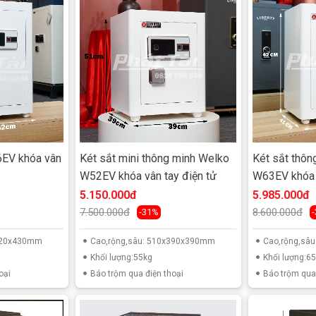
hốt an toàn phía trong cánh
dạng ø 18 đặc bố trí ở 2 phía giúp két có khả năng chống
n ( bản lề không có chức năng an toàn) trên thân két được
ện tử đổi mã tùy ý ( có báo động, dễ dàng thao tác sử
chìa dạng 4 cạnh
h được hướng dẫn sau đó vặn chìa khóa
g nhỏ, thu ngân trong ngày ....
6EV khóa vân
Két sắt mini thông minh Welko
Két sắt thôn
W52EV khóa vân tay điện tử
W63EV khóa v
5.150.000đ
5.985.000đ
7.500.000đ
8.600.000đ
-31%
x420x430mm
Cao,rộng,sâu: 510x390x390mm
Cao,rộng,sâ
Khối lượng:55kg
Khối lượng:6
oại
Báo trộm qua điện thoại
Báo trộm qua 