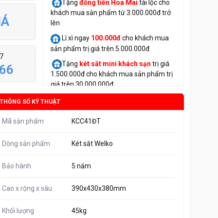
Tặng
đồng tiền Hoa Mai
tài lộc cho
khách mua sản phẩm từ 3.000.000đ trở
IÁ
lên
Lì xì ngay
100.000đ
cho khách mua
sản phẩm trị giá trên 5.000.000đ
/7
Tặng
két sắt mini
khách sạn
trị giá
66
1.500.000đ cho khách mua sản phẩm trị
giá trên 30.000.000đ
THÔNG SỐ KỸ THUẬT
Mã sản phẩm
KCC41ĐT
Dòng sản phẩm
Két sắt Welko
Bảo hành
5 năm
Cao x rộng x sâu
390x430x380mm
Khối lượng
45kg