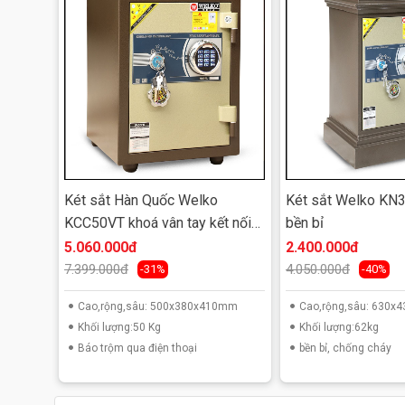
Két sắt Hàn Quốc Welko
Két sắt Welko KN
KCC50VT khoá vân tay kết nối
bền bỉ
smart phone
5.060.000đ
2.400.000đ
7.399.000đ
4.050.000đ
-31%
-40%
Cao,rộng,sâu: 500x380x410mm
Cao,rộng,sâu: 630
Khối lượng:50 Kg
Khối lượng:62kg
Báo trộm qua điện thoại
bền bỉ, chống cháy