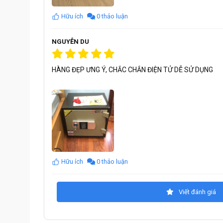
Hữu ích
0 thảo luận
Sản phẩm
Két Sắt chống cháy
sản xuất theo tiêu 
NGUYỄN DU
✔ SGS Iso 9001:2015
HÀNG ĐẸP ƯNG Ý, CHẮC CHẮN ĐIỆN TỬ DỄ SỬ DỤNG
✔ Chứng nhận số: VN 16/0059
✔ Chứng nhận VINCAS 049-QMS (IAF)
✔ TCCS 01:2010/VTNH&ATKQ
Hữu ích
0 thảo luận
Viết đánh giá