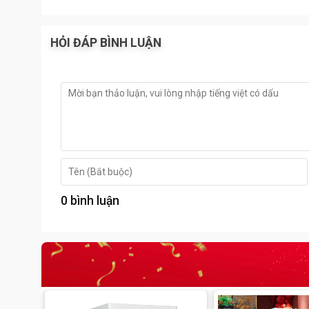
HỎI ĐÁP BÌNH LUẬN
Cấu tạo sản phẩm:
0 bình luận
Két sắt mini
Welko KCC41ĐT được thiết kế với kiểu d
dày tới 1.7 ly đan xen giữa các lớp thép là hỗn hợp 
tạo nặng
Két được thiết kế với 1 khoang duy nhất có kích thướ
hộc có 1 khay chia ngăn nhỏ giúp khách hàng lựa c
Chân Két được trang bị 04 chân thép tránh tiếp xúc t