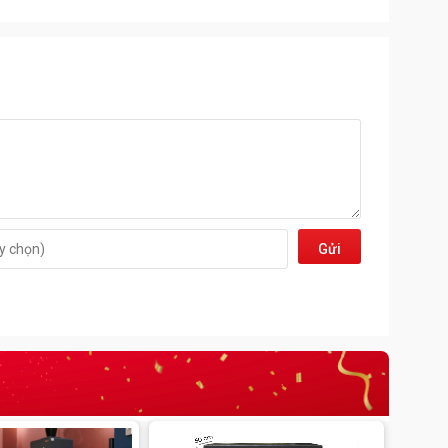
Gửi
đi