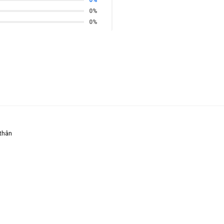
0%
0%
 thân
KCC41ĐT khóa điện tử