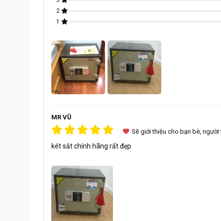
3
2
1
MR VŨ
Sẽ giới thiệu cho bạn bè, người
Két sắt Welko 
két sắt chính hãng rất đẹp
Thông số kĩ thuật:
- Trọng lượng: 45 kg± 5kg
- Kích thước: Cao x Rộng x Sâu
- Kích thước ngoài: 400 x 430 x 380 mm
- Kích thước trong: 280 x 330 x 280 mm