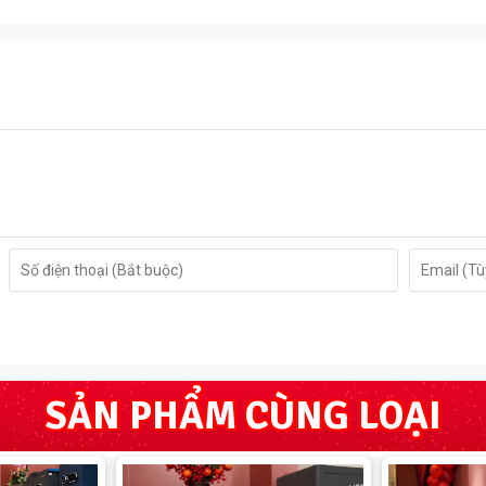
áng nằm ngang, với thân vỏ là 02 lớp thép siêu cường
đông cứng hơn đá giữa xi măng, sợi thủy tinh và nặng thép
SẢN PHẨM CÙNG LOẠI
c trong lòng để vừa các loại giấy tờ A4, phía trên cùng của
họn được không gian để đồ
rực tiếp bề mặt, Cánh Két và miệng két được thiết kế dạng