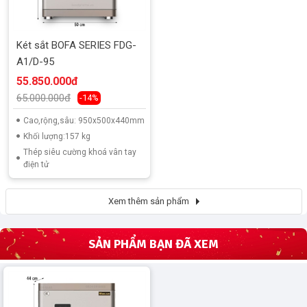
Két sắt BOFA SERIES FDG-
A1/D-95
55.850.000đ
65.000.000đ
-14%
Cao,rộng,sâu: 950x500x440mm
Khối lượng:157 kg
Thép siêu cường khoá vân tay
điện tử
Xem thêm sản phẩm
SẢN PHẨM BẠN ĐÃ XEM