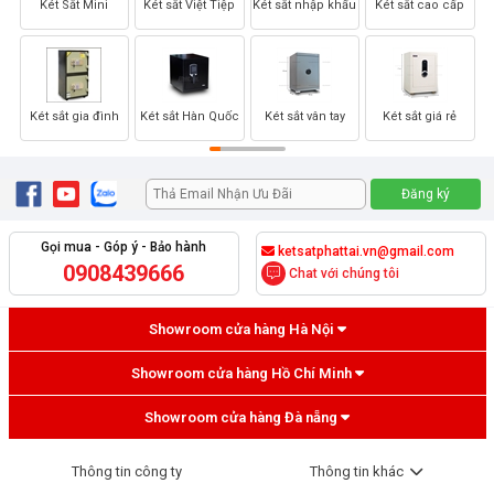
Két Sắt Mini
Két sắt Việt Tiệp
Két sắt nhập khẩu
Két sắt cao cấp
Két sắt gia đình
Két sắt Hàn Quốc
Két sắt vân tay
Két sắt giá rẻ
Gọi mua - Góp ý - Bảo hành
ketsatphattai.vn@gmail.com
0908439666
Chat với chúng tôi
Showroom cửa hàng Hà Nội
Showroom cửa hàng Hồ Chí Minh
Showroom cửa hàng Đà nẵng
Thông tin công ty
Thông tin khác