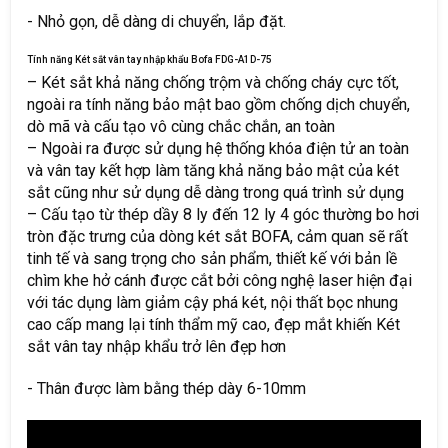
- Nhỏ gọn, dễ dàng di chuyển, lắp đặt.
Tính năng Két sắt vân tay nhập khẩu Bofa FDG-A1D-75
– Két sắt khả năng chống trộm và chống cháy cực tốt,
ngoài ra tính năng bảo mật bao gồm chống dịch chuyển,
dò mã và cấu tạo vô cùng chắc chắn, an toàn
– Ngoài ra được sử dụng hệ thống khóa điện tử an toàn
và vân tay kết hợp làm tăng khả năng bảo mật của két
sắt cũng như sử dụng dễ dàng trong quá trình sử dụng
– Cấu tạo từ thép dầy 8 ly đến 12 ly 4 góc thường bo hơi
tròn đặc trưng của dòng két sắt BOFA, cảm quan sẽ rất
tinh tế và sang trọng cho sản phẩm, thiết kế với bản lề
chìm khe hở cánh được cắt bởi công nghệ laser hiện đại
với tác dụng làm giảm cậy phá két, nội thất bọc nhung
cao cấp mang lại tính thẩm mỹ cao, đẹp mắt khiến Két
sắt vân tay nhập khẩu trở lên đẹp hơn
- Thân được làm bằng thép dày 6-10mm