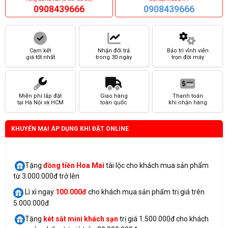
0908439666
0908439666
Cam kết
Nhận đổi trả
Bảo trì vĩnh viễn
giá tốt nhất
trong 30 ngày
trọn đời máy
Miễn phí lắp đặt
Giao hàng
Thanh toán
tại Hà Nội và HCM
toàn quốc
khi nhận hàng
KHUYẾN MẠI ÁP DỤNG KHI ĐẶT ONLINE
Tặng
đồng tiền Hoa Mai
tài lộc cho khách mua sản phẩm
từ 3.000.000đ trở lên
Lì xì ngay
100.000đ
cho khách mua sản phẩm trị giá trên
5.000.000đ
Tặng
két sắt mini
khách sạn
trị giá 1.500.000đ cho khách