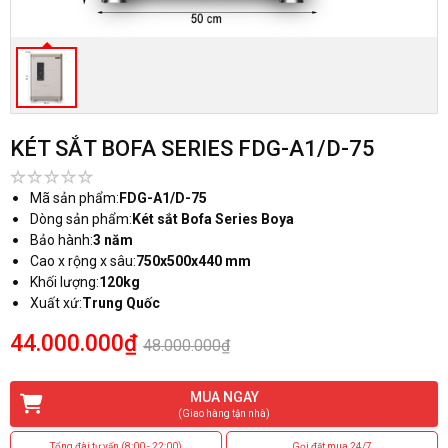
KÉT SẮT BOFA SERIES FDG-A1/D-75
Mã sản phẩm:
FDG-A1/D-75
Dòng sản phẩm:
Két sắt Bofa Series Boya
Bảo hành:
3 năm
Cao x rộng x sâu:
750x500x440 mm
Khối lượng:
120kg
Xuất xứ:
Trung Quốc
44.000.000₫
48.000.000₫
MUA NGAY
(Giao hàng tận nhà)
Tổng đài tư vấn (8:00 - 22:00)
Gọi đặt mua 24/7