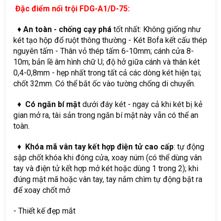
Đặc điểm nổi trội FDG-A1/D-75:
♦
An toàn - chống cạy phá
tốt nhất: Không giống như
két tạo hộp đổ ruột thông thường - Két Bofa kết cấu thép
nguyên tấm - Thân vỏ thép tấm 6-10mm; cánh cửa 8-
10m; bản lề âm hình chữ U; độ hở giữa cánh và thân két
0,4-0,8mm - hẹp nhất trong tất cả các dòng két hiện tại;
chốt 32mm. Có thể bắt ốc vào tường chống di chuyển.
♦
Có ngăn bí mật
dưới đáy két - ngay cả khi két bị kẻ
gian mở ra, tài sản trong ngăn bí mật này vẫn có thể an
toàn.
♦
Khóa mã vân tay kết hợp điện tử cao cấp
: tự động
sập chốt khóa khi đóng cửa, xoay núm (có thể dùng vân
tay và điện tử kết hợp mở két hoặc dùng 1 trong 2); khi
đúng mật mã hoặc vân tay, tay nắm chìm tự động bật ra
để xoay chốt mở
- Thiết kế đẹp mắt