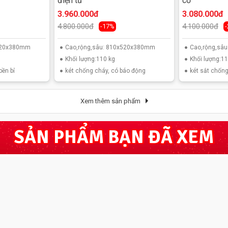
điện tử
cơ
3.960.000đ
3.080.000đ
4.800.000đ
4.100.000đ
-17%
x520x380mm
Cao,rộng,sâu: 810x520x380mm
Cao,rộng,sâ
Khối lượng:110 kg
Khối lượng:11
bền bỉ
két chống cháy, có báo động
két sắt chống
Xem thêm sản phẩm
SẢN PHẨM BẠN ĐÃ XEM