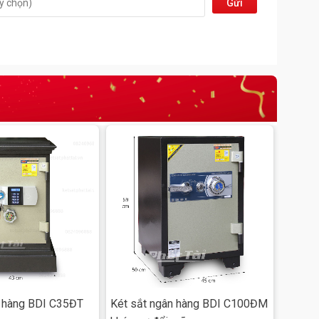
Gửi
đi
n hàng BDI C35ĐT
Két sắt ngân hàng BDI C100ĐM