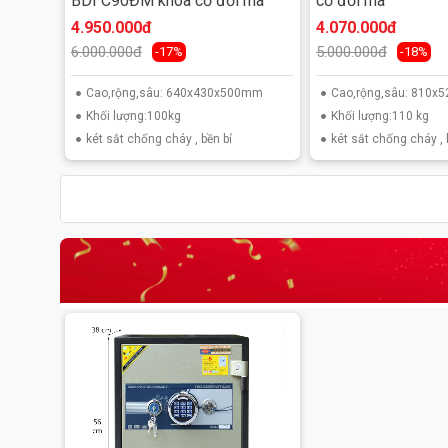
BDI C90ĐM khóa cơ đổi mã
cơ đổi mã
4.950.000đ
4.070.000đ
6.000.000đ
5.000.000đ
-17%
-18%
Cao,rộng,sâu: 640x430x500mm
Cao,rộng,sâu: 810
Khối lượng:100kg
Khối lượng:110 kg
két sắt chống cháy , bền bỉ
két sắt chống cháy , 