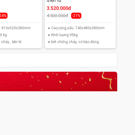
điện tử
3.520.000đ
4.500.000đ
-24%
-21%
u: 810x520x380mm
Cao,rộng,sâu: 740x480x380mm
0 kg
Khối lượng:95kg
 cháy , bền bỉ
két chống cháy, có báo động