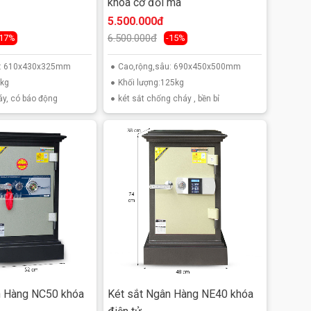
khóa cơ đổi mã
5.500.000đ
6.500.000đ
-17%
-15%
u: 610x430x325mm
Cao,rộng,sâu: 690x450x500mm
0kg
Khối lượng:125kg
áy, có báo động
két sắt chống cháy , bền bỉ
n Hàng NC50 khóa
Két sắt Ngân Hàng NE40 khóa