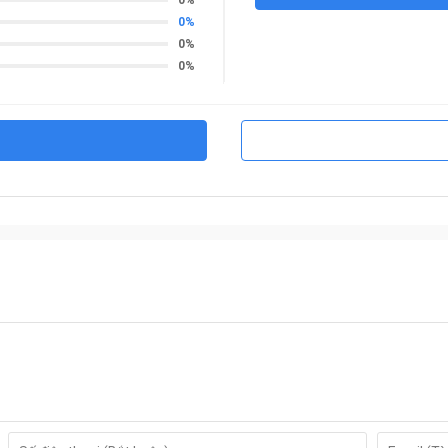
0%
0%
0%
hể chịu được nhiệt độ tới 1200°C trong vòng 120 phút.
hép.
 cao cấp trữ lượng lưu trữ 99 vân tay có thể sử dụng nhiều
chuẩn Quốc tế: