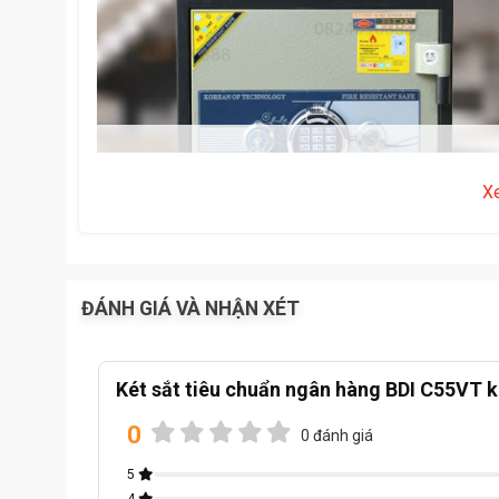
X
ĐÁNH GIÁ VÀ NHẬN XÉT
Két sắt tiêu chuẩn ngân hàng BDI C55VT k
0
0 đánh giá
Thông số kĩ thuật:
5