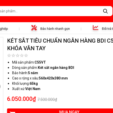
nghiệp
Bảo hành nhanh gọn
Đổi trả
KÉT SẮT TIÊU CHUẨN NGÂN HÀNG BDI C
KHÓA VÂN TAY
Mã sản phẩm:
C55VT
Dòng sản phẩm:
Két sắt ngân hàng BDI
Bảo hành:
5 năm
Cao x rộng x sâu:
560x420x380 mm
Khối lượng:
65kg
Xuất xứ:
Việt Nam
6.050.000₫
7.500.000₫
MUA NGAY