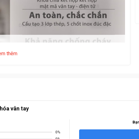
em thêm
hóa vân tay
Bạn
0%
0%