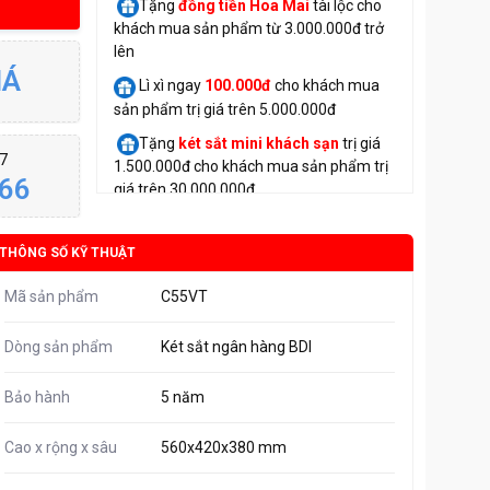
Tặng
đồng tiền Hoa Mai
tài lộc cho
khách mua sản phẩm từ 3.000.000đ trở
lên
IÁ
Lì xì ngay
100.000đ
cho khách mua
sản phẩm trị giá trên 5.000.000đ
Tặng
két sắt mini
khách sạn
trị giá
/7
1.500.000đ cho khách mua sản phẩm trị
66
giá trên 30.000.000đ
THÔNG SỐ KỸ THUẬT
Mã sản phẩm
C55VT
Dòng sản phẩm
Két sắt ngân hàng BDI
Bảo hành
5 năm
Cao x rộng x sâu
560x420x380 mm