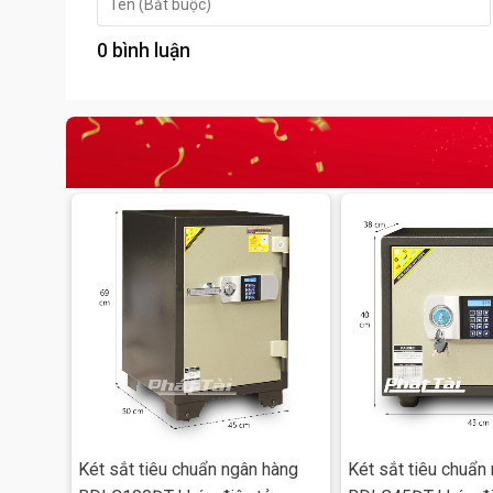
✔ Chứng nhận VINCAS 049-QMS (IAF)
0 bình luận
✔ TCCS 01:2010/VTNH&ATKQ
Két sắt tiêu chuẩn ngân hàng
Két sắt tiêu chuẩn