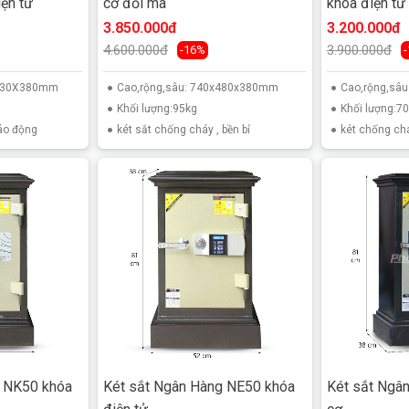
ện tử
cơ đổi mã
khóa điện tử
3.850.000đ
3.200.000đ
4.600.000đ
3.900.000đ
-16%
X430X380mm
Cao,rộng,sâu: 740x480x380mm
Cao,rộng,sâ
Khối lượng:95kg
Khối lượng:7
cao cấp được nhập khẩu, ở giữa 2 lớp thép siêu cường
báo động
két sắt chống cháy , bền bỉ
két chống ch
 được xục bọt khí giúp két có khả năng chống cháy tốt hơn
 với sự bền bỉ và an toàn của khóa mã bằng vân tay cao
có khả năng an toàn bảo mật tốt đặc biệt có độ bền cực
 lòng két rộng rãi chia làm 3 ngăn trong đó có 1 ngăn kéo
 giúp người dùng có nhiều lựa chọn để đồ
ược kiểm định rõ ràng với ngưỡng nhiệt 1200 độ C trong
hống chịu lực từ bên ngoài nhờ vào 2 lớp thép siêu cường
ng hơn bê tông
g NK50 khóa
Két sắt Ngân Hàng NE50 khóa
Két sắt Ngâ