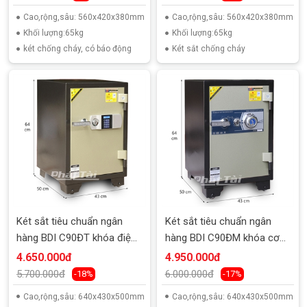
Cao,rộng,sâu: 560x420x380mm
Cao,rộng,sâu: 560x420x380mm
Khối lượng:65kg
Khối lượng:65kg
két chống cháy, có báo động
Két sắt chống cháy
Két sắt tiêu chuẩn ngân
Két sắt tiêu chuẩn ngân
hàng BDI C90ĐT khóa điện
hàng BDI C90ĐM khóa cơ
tử
đổi mã
4.650.000đ
4.950.000đ
5.700.000đ
6.000.000đ
-18%
-17%
Cao,rộng,sâu: 640x430x500mm
Cao,rộng,sâu: 640x430x500mm