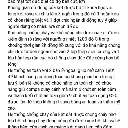
bảo mật tốt đặc biệt có độ bền cực lớn.
Không gian sử dụng của két được bố trí khoa học với
lòng két rộng rãi chia làm 3 ngăn trong đó có 1 ngăn kéo
có khóa riêng biệt và 1 đợt chia ngăn di động tùy ý giúp
người dùng có nhiều lựa chọn để đồ.
Khả năng chống cháy và khả năng chịu lực của két được
kiểm định rõ ràng với ngưỡng nhiệt 1200 độ C trong
khoảng thời gian 2h đồng hồ cùng với đó khả năng chống
chịu lực từ bên ngoài nhờ vào 2 lớp thép siêu cường và 1
lớp hỗn hợp rắn của bộ chống cháy đúc đặc cứng hơn bê
tông.
Hệ thống an toàn với 2 bàn lề ngoài giúp mở cánh 180°
để khách hàng sử dụng toàn bộ không gian bên trong (
lưu ý: bản lề không có chức năng an toàn chỉ có chức
năng giữ compa quay cánh mà nằm ở chốt an toàn cắm
và thành két) chốt an toàn gồm 9 chốt an toàn dạng Ø20
được làm từ thép không rỉ sáng bóng an toàn và thẩm mỹ
cao.
Hệ thống chống cháy của két sắt được chống cháy nhờ
lớp bột chống cháy đông cứng đã được xục bột khí và hệ
thống hèm cửa cánh và miệng két dạng tam cấp đảm