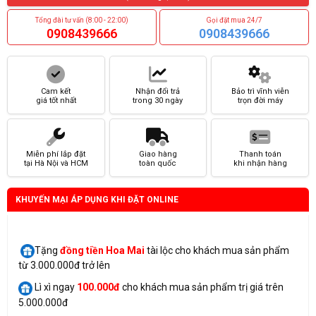
Tổng đài tư vấn (8:00 - 22:00)
Gọi đặt mua 24/7
0908439666
0908439666
Cam kết
Nhận đổi trả
Bảo trì vĩnh viễn
giá tốt nhất
trong 30 ngày
trọn đời máy
Miễn phí lắp đặt
Giao hàng
Thanh toán
tại Hà Nội và HCM
toàn quốc
khi nhận hàng
KHUYẾN MẠI ÁP DỤNG KHI ĐẶT ONLINE
Tặng
đồng tiền Hoa Mai
tài lộc cho khách mua sản phẩm
từ 3.000.000đ trở lên
Lì xì ngay
100.000đ
cho khách mua sản phẩm trị giá trên
5.000.000đ