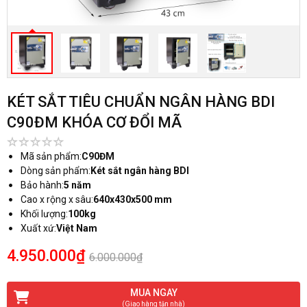
KÉT SẮT TIÊU CHUẨN NGÂN HÀNG BDI
C90ĐM KHÓA CƠ ĐỔI MÃ
Mã sản phẩm:
C90ĐM
Dòng sản phẩm:
Két sắt ngân hàng BDI
Bảo hành:
5 năm
Cao x rộng x sâu:
640x430x500 mm
Khối lượng:
100kg
Xuất xứ:
Việt Nam
4.950.000₫
6.000.000₫
MUA NGAY
(Giao hàng tận nhà)