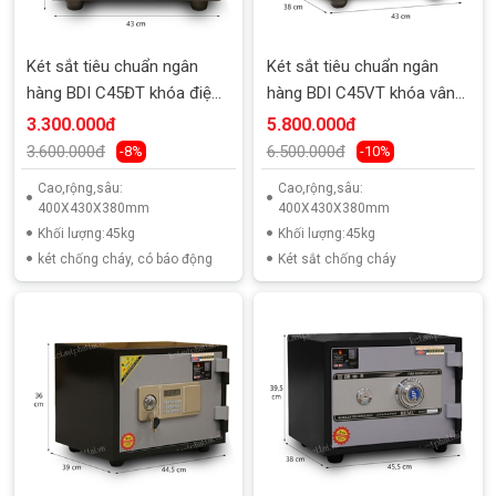
Két sắt tiêu chuẩn ngân
Két sắt tiêu chuẩn ngân
hàng BDI C45ĐT khóa điện
hàng BDI C45VT khóa vân
tử
tay
3.300.000đ
5.800.000đ
3.600.000đ
6.500.000đ
-8%
-10%
Cao,rộng,sâu:
Cao,rộng,sâu:
400X430X380mm
400X430X380mm
Khối lượng:45kg
Khối lượng:45kg
két chống cháy, có báo động
Két sắt chống cháy