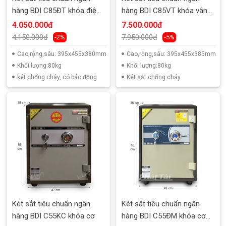
hàng BDI C85ĐT khóa điện
hàng BDI C85VT khóa vân
tử
tay
4.050.000đ
7.500.000đ
4.150.000đ
7.950.000đ
-2%
-5%
Cao,rộng,sâu: 395x455x380mm
Cao,rộng,sâu: 395x455x385mm
Khối lượng:80kg
Khối lượng:80kg
két chống cháy, có báo động
Két sắt chống cháy
Két sắt tiêu chuẩn ngân
Két sắt tiêu chuẩn ngân
hàng BDI C55KC khóa cơ
hàng BDI C55ĐM khóa cơ