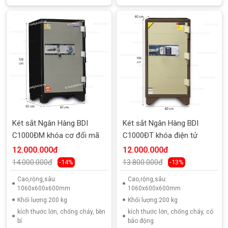
Két sắt Ngân Hàng BDI
Két sắt Ngân Hàng BDI
C1000ĐM khóa cơ đổi mã
C1000ĐT khóa điện tử
12.000.000đ
12.000.000đ
14.000.000đ
13.800.000đ
-14%
-13%
Cao,rộng,sâu:
Cao,rộng,sâu:
1060x600x600mm
1060x600x600mm
Khối lượng:200 kg
Khối lượng:200 kg
kích thước lớn, chống cháy, bền
kích thước lớn, chống cháy, có
bỉ
báo động