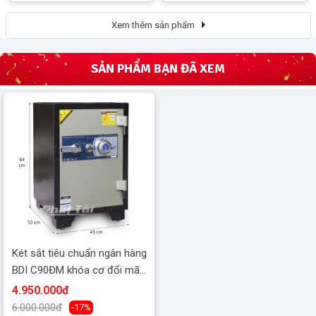
Xem thêm sản phẩm
SẢN PHẨM BẠN ĐÃ XEM
Két sắt tiêu chuẩn ngân hàng
BDI C90ĐM khóa cơ đổi mã
c
4.950.000đ
6.000.000đ
-17%