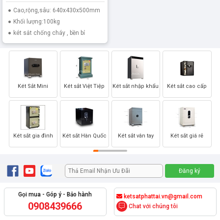
Cao,rộng,sâu: 640x430x500mm
Khối lượng:100kg
két sắt chống cháy , bền bỉ
Két Sắt Mini
Két sắt Việt Tiệp
Két sắt nhập khẩu
Két sắt cao cấp
Két sắt gia đình
Két sắt Hàn Quốc
Két sắt vân tay
Két sắt giá rẻ
Gọi mua - Góp ý - Bảo hành
ketsatphattai.vn@gmail.com
0908439666
Chat với chúng tôi