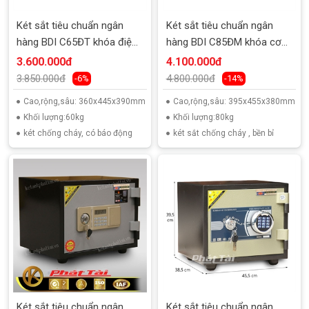
Két sắt tiêu chuẩn ngân
Két sắt tiêu chuẩn ngân
hàng BDI C65ĐT khóa điện
hàng BDI C85ĐM khóa cơ
tử
đổi mã
3.600.000đ
4.100.000đ
3.850.000đ
4.800.000đ
-6%
-14%
Cao,rộng,sâu: 360x445x390mm
Cao,rộng,sâu: 395x455x380mm
Khối lượng:60kg
Khối lượng:80kg
két chống cháy, có báo động
két sắt chống cháy , bền bỉ
Két sắt tiêu chuẩn ngân
Két sắt tiêu chuẩn ngân