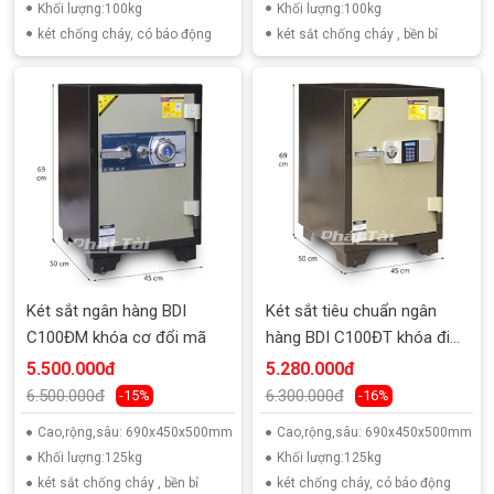
Khối lượng:100kg
Khối lượng:100kg
két chống cháy, có báo động
két sắt chống cháy , bền bỉ
Két sắt ngân hàng BDI
Két sắt tiêu chuẩn ngân
C100ĐM khóa cơ đổi mã
hàng BDI C100ĐT khóa điện
tử
5.500.000đ
5.280.000đ
6.500.000đ
6.300.000đ
-15%
-16%
Cao,rộng,sâu: 690x450x500mm
Cao,rộng,sâu: 690x450x500mm
Khối lượng:125kg
Khối lượng:125kg
két sắt chống cháy , bền bỉ
két chống cháy, có báo động