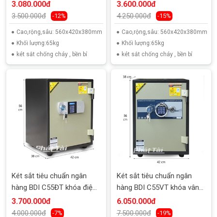
đổi mã
3.080.000đ
3.600.000đ
3.500.000đ
4.250.000đ
-12%
-15%
Cao,rộng,sâu: 560x420x380mm
Cao,rộng,sâu: 560x420x380mm
Khối lượng:65kg
Khối lượng:65kg
két sắt chống cháy , bền bỉ
két sắt chống cháy , bền bỉ
Két sắt tiêu chuẩn ngân
Két sắt tiêu chuẩn ngân
hàng BDI C55ĐT khóa điện
hàng BDI C55VT khóa vân
tử
tay
3.700.000đ
6.050.000đ
4.000.000đ
7.500.000đ
-7%
-19%