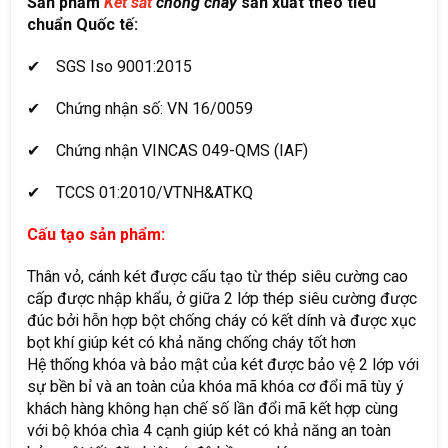
Sản phẩm
Két sắt
chống cháy
sản xuất theo tiêu
chuẩn Quốc tế:
✔ SGS Iso 9001:2015
✔ Chứng nhận số: VN 16/0059
✔ Chứng nhận VINCAS 049-QMS (IAF)
✔ TCCS 01:2010/VTNH&ATKQ
Cấu tạo sản phẩm:
Thân vỏ, cánh két được cấu tạo từ thép siêu cường cao
cấp được nhập khẩu, ở giữa 2 lớp thép siêu cường được
đúc bởi hỗn hợp bột chống cháy có kết dính và được xục
bọt khí giúp két có khả năng chống cháy tốt hơn
Hệ thống khóa và bảo mật của két được bảo vệ 2 lớp với
sự bền bỉ và an toàn của khóa mã khóa cơ đổi mã tùy ý
khách hàng không hạn chế số lần đổi mã kết hợp cùng
với bộ khóa chìa 4 cạnh giúp két có khả năng an toàn