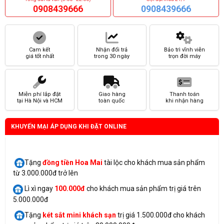
0908439666
0908439666
Cam kết
Nhận đổi trả
Bảo trì vĩnh viễn
giá tốt nhất
trong 30 ngày
trọn đời máy
Miễn phí lắp đặt
Giao hàng
Thanh toán
tại Hà Nội và HCM
toàn quốc
khi nhận hàng
KHUYẾN MẠI ÁP DỤNG KHI ĐẶT ONLINE
Tặng
đồng tiền Hoa Mai
tài lộc cho khách mua sản phẩm
từ 3.000.000đ trở lên
Lì xì ngay
100.000đ
cho khách mua sản phẩm trị giá trên
5.000.000đ
Tặng
két sắt mini
khách sạn
trị giá 1.500.000đ cho khách