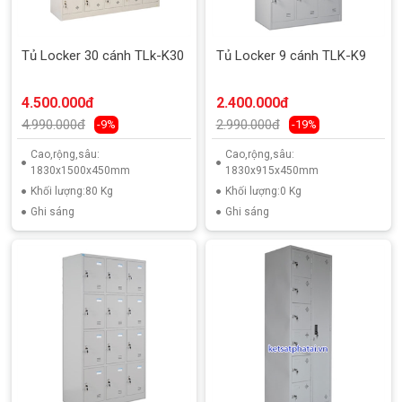
Tủ Locker 30 cánh TLk-K30
Tủ Locker 9 cánh TLK-K9
4.500.000đ
2.400.000đ
4.990.000đ
2.990.000đ
-9%
-19%
Cao,rộng,sâu:
Cao,rộng,sâu:
1830x1500x450mm
1830x915x450mm
Khối lượng:80 Kg
Khối lượng:0 Kg
Ghi sáng
Ghi sáng