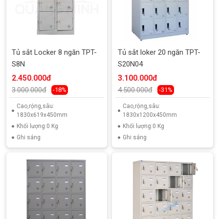
Tủ sắt Locker 8 ngăn TPT-
Tủ sắt loker 20 ngăn TPT-
S8N
S20N04
2.450.000đ
3.100.000đ
3.000.000đ
4.500.000đ
-18%
-31%
Cao,rộng,sâu:
Cao,rộng,sâu:
1830x619x450mm
1830x1200x450mm
Khối lượng:0 Kg
Khối lượng:0 Kg
Ghi sáng
Ghi sáng