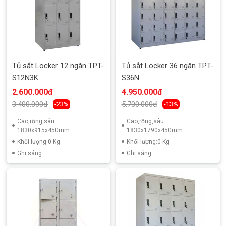
Tủ sắt Locker 12 ngăn TPT-
Tủ sắt Locker 36 ngăn TPT-
S12N3K
S36N
2.600.000đ
4.950.000đ
3.400.000đ
5.700.000đ
-23%
-13%
Cao,rộng,sâu:
Cao,rộng,sâu:
1830x915x450mm
1830x1790x450mm
Khối lượng:0 Kg
Khối lượng:0 Kg
Ghi sáng
Ghi sáng