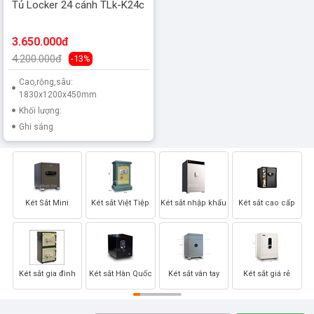
Tủ Locker 24 cánh TLk-K24c
3.650.000đ
4.200.000đ
-13%
Cao,rộng,sâu:
1830x1200x450mm
Khối lượng:
Ghi sáng
Két Sắt Mini
Két sắt Việt Tiệp
Két sắt nhập khẩu
Két sắt cao cấp
Két sắt gia đình
Két sắt Hàn Quốc
Két sắt vân tay
Két sắt giá rẻ