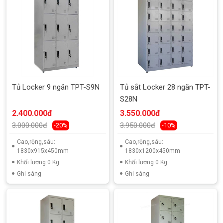
Tủ Locker 9 ngăn TPT-S9N
Tủ sắt Locker 28 ngăn TPT-
S28N
2.400.000đ
3.550.000đ
3.000.000đ
3.950.000đ
-20%
-10%
Cao,rộng,sâu:
Cao,rộng,sâu:
1830x915x450mm
1830x1200x450mm
Khối lượng:0 Kg
Khối lượng:0 Kg
Ghi sáng
Ghi sáng