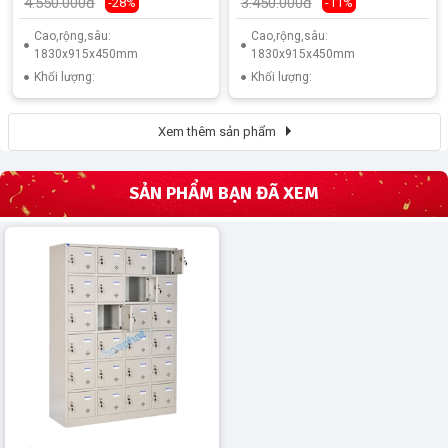
4.550.000đ
3.450.000đ
-28%
-11%
Cao,rộng,sâu:
Cao,rộng,sâu:
1830x915x450mm
1830x915x450mm
Khối lượng:
Khối lượng:
Xem thêm sản phẩm
SẢN PHẨM BẠN ĐÃ XEM