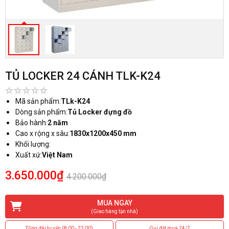
TỦ LOCKER 24 CÁNH TLK-K24
Mã sản phẩm:
TLk-K24
Dòng sản phẩm:
Tủ Locker đựng đồ
Bảo hành:
2 năm
Cao x rộng x sâu:
1830x1200x450 mm
Khối lượng:
Xuất xứ:
Việt Nam
3.650.000₫
4.200.000₫
MUA NGAY
(Giao hàng tận nhà)
Tổng đài tư vấn (8:00 - 22:00)
Gọi đặt mua 24/7