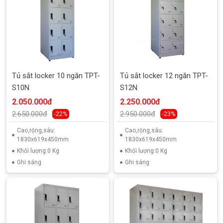
Tủ sắt locker 10 ngăn TPT-
Tủ sắt locker 12 ngăn TPT-
S10N
S12N
2.050.000đ
2.250.000đ
2.650.000đ
2.950.000đ
-22%
-23%
Cao,rộng,sâu:
Cao,rộng,sâu:
1830x619x450mm
1830x619x450mm
Khối lượng:0 Kg
Khối lượng:0 Kg
Ghi sáng
Ghi sáng