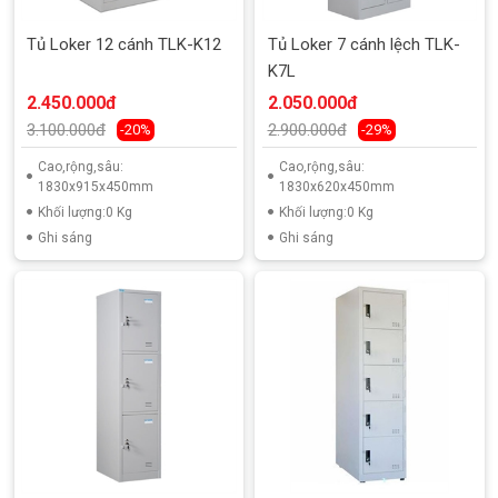
Tủ Loker 12 cánh TLK-K12
Tủ Loker 7 cánh lệch TLK-
K7L
2.450.000đ
2.050.000đ
3.100.000đ
2.900.000đ
-20%
-29%
Cao,rộng,sâu:
Cao,rộng,sâu:
1830x915x450mm
1830x620x450mm
Khối lượng:0 Kg
Khối lượng:0 Kg
Ghi sáng
Ghi sáng