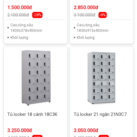
1.500.000đ
2.850.000đ
2.100.000đ
3.100.000đ
-28%
-8%
Cao,rộng,sâu:
Cao,rộng,sâu:
1830x378x450mm
1830x915x450mm
Khối lượng:
Khối lượng:
Tủ locker 18 cánh 18C3K
Tủ locker 21 ngăn 21N3C7
3.250.000đ
3.050.000đ