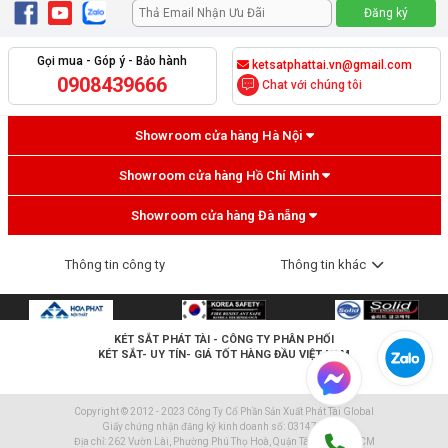
Gọi mua - Góp ý - Bảo hành
ketsatphattai.vn@gmail.com
0908439666
Chat với chúng tôi
Showroom cửa hàng Hà Nội
Showroom cửa hàng Hồ Chí Minh
Showroom cửa hàng Đà nẵng
Thông tin công ty
Thông tin khác
KÉT SẮT PHÁT TÀI
- CÔNG TY PHÂN PHỐI
KÉT SẮT- UY TÍN- GIÁ TỐT HÀNG ĐẦU VIỆT NAM
Copyright © 2012 - 2023 Công Ty Cổ Phần Sản Xuất Phát Tài Global
Giấy chứng nhận đăng ký kinh doanh số: 0314796600
Địa chỉ: 262 Vườn Lài, Phường Phú Thọ Hoà, Quận Tân Phú, TP.HCM