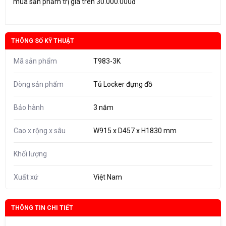
mua sản phẩm trị giá trên 30.000.000đ
THÔNG SỐ KỸ THUẬT
Mã sản phẩm
T983-3K
Dòng sản phẩm
Tủ Locker đựng đồ
Bảo hành
3 năm
Cao x rộng x sâu
W915 x D457 x H1830 mm
Khối lượng
Xuất xứ
Việt Nam
THÔNG TIN CHI TIẾT