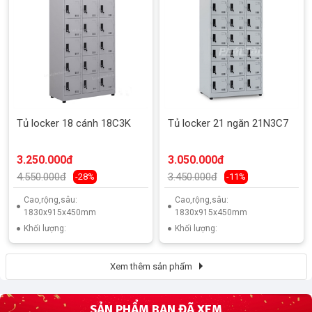
Tủ locker 18 cánh 18C3K
Tủ locker 21 ngăn 21N3C7
3.250.000đ
3.050.000đ
4.550.000đ
3.450.000đ
-28%
-11%
Cao,rộng,sâu:
Cao,rộng,sâu:
1830x915x450mm
1830x915x450mm
Khối lượng:
Khối lượng:
Xem thêm sản phẩm
SẢN PHẨM BẠN ĐÃ XEM