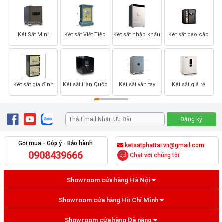
Két Sắt Mini
Két sắt Việt Tiệp
Két sắt nhập khẩu
Két sắt cao cấp
Két sắt gia đình
Két sắt Hàn Quốc
Két sắt vân tay
Két sắt giá rẻ
Gọi mua - Góp ý - Bảo hành
ketsatphattai.vn@gmail.com
0908439666
Chat với chúng tôi
Showroom cửa hàng Hà Nội
Showroom cửa hàng Hồ Chí Minh
Showroom cửa hàng Đà nẵng