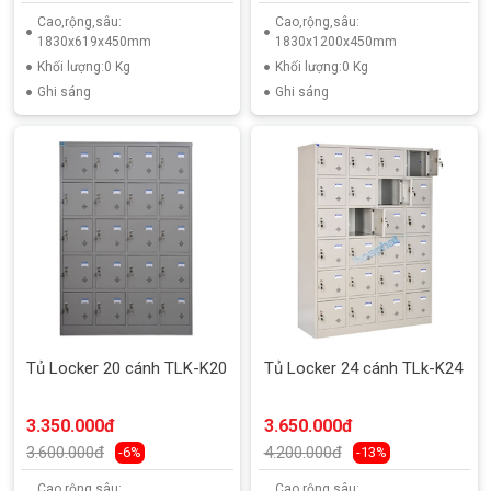
Cao,rộng,sâu:
Cao,rộng,sâu:
1830x619x450mm
1830x1200x450mm
Khối lượng:0 Kg
Khối lượng:0 Kg
Ghi sáng
Ghi sáng
Tủ Locker 20 cánh TLK-K20
Tủ Locker 24 cánh TLk-K24
3.350.000đ
3.650.000đ
3.600.000đ
4.200.000đ
-6%
-13%
Cao,rộng,sâu:
Cao,rộng,sâu: