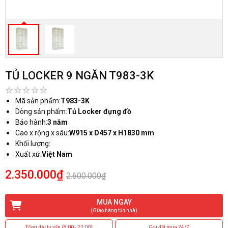
TỦ LOCKER 9 NGĂN T983-3K
Mã sản phẩm:
T983-3K
Dòng sản phẩm:
Tủ Locker đựng đồ
Bảo hành:
3 năm
Cao x rộng x sâu:
W915 x D457 x H1830 mm
Khối lượng:
Xuất xứ:
Việt Nam
2.350.000₫
2.600.000₫
MUA NGAY
(Giao hàng tận nhà)
Tổng đài tư vấn (8:00 - 22:00)
Gọi đặt mua 24/7