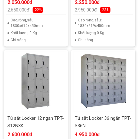
2.050.000đ
2.250.000đ
2.650.000đ
2.950.000đ
-22%
-23%
Cao,rộng,sâu:
Cao,rộng,sâu:
1830x619x450mm
1830x619x450mm
Khối lượng:0 Kg
Khối lượng:0 Kg
Ghi sáng
Ghi sáng
Tủ sắt Locker 12 ngăn TPT-
Tủ sắt Locker 36 ngăn TPT-
S12N3K
S36N
2.600.000đ
4.950.000đ