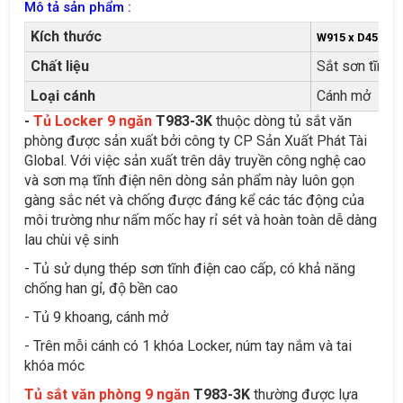
Mô tả sản phẩm :
Kích thước
W915 x D457 x 
Chất liệu
Sắt sơn tĩnh 
Loại cánh
Cánh mở
-
Tủ Locker 9 ngăn
T983-3K
thuộc dòng tủ sắt văn
phòng được sản xuất bởi công ty CP Sản Xuất Phát Tài
Global. Với việc sản xuất trên dây truyền công nghệ cao
và sơn mạ tĩnh điện nên dòng sản phẩm này luôn gọn
gàng sắc nét và chống được đáng kể các tác động của
môi trường như nấm mốc hay rỉ sét và hoàn toàn dễ dàng
lau chùi vệ sinh
- Tủ sử dụng thép sơn tĩnh điện cao cấp, có khả năng
chống han gỉ, độ bền cao
- Tủ 9 khoang, cánh mở
- Trên mỗi cánh có 1 khóa Locker, núm tay nắm và tai
khóa móc
Tủ sắt văn phòng 9 ngăn
T983-3K
thường được lựa