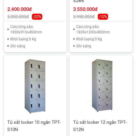
S28N
2.400.000đ
3.550.000đ
3.000.000đ
3.950.000đ
-20%
-10%
Cao,rộng,sâu:
Cao,rộng,sâu:
1830x915x450mm
1830x1200x450mm
Khối lượng:0 Kg
Khối lượng:0 Kg
Ghi sáng
Ghi sáng
Tủ sắt locker 10 ngăn TPT-
Tủ sắt locker 12 ngăn TPT-
S10N
S12N