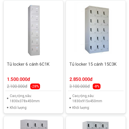
Tủ locker 6 cánh 6C1K
Tủ locker 15 cánh 15C3K
1.500.000đ
2.850.000đ
2.100.000đ
3.100.000đ
-28%
-8%
Cao,rộng,sâu:
Cao,rộng,sâu:
1830x378x450mm
1830x915x450mm
Khối lượng:
Khối lượng: