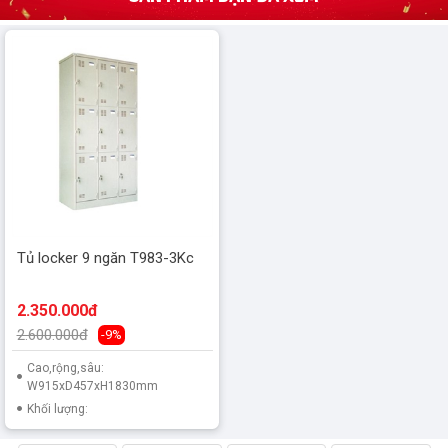
Tủ locker 9 ngăn T983-3Kc
2.350.000đ
2.600.000đ
-9%
Cao,rộng,sâu:
W915xD457xH1830mm
Khối lượng: