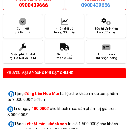
0908439666
0908439666
Cam kết
Nhận đổi trả
Bảo trì vĩnh viễn
giá tốt nhất
trong 30 ngày
trọn đời máy
Miễn phí lắp đặt
Giao hàng
Thanh toán
tại Hà Nội và HCM
toàn quốc
khi nhận hàng
KHUYẾN MẠI ÁP DỤNG KHI ĐẶT ONLINE
Tặng
đồng tiền Hoa Mai
tài lộc cho khách mua sản phẩm
từ 3.000.000đ trở lên
Lì xì ngay
100.000đ
cho khách mua sản phẩm trị giá trên
5.000.000đ
Tặng
két sắt mini
khách sạn
trị giá 1.500.000đ cho khách