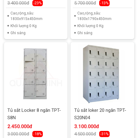
3.400.000đ
5.700.000đ
-23%
-13%
Cao,rộng,sâu:
Cao,rộng,sâu:
1830x915x450mm
1830x1790x450mm
Khối lượng:0 Kg
Khối lượng:0 Kg
Ghi sáng
Ghi sáng
Tủ sắt Locker 8 ngăn TPT-
Tủ sắt loker 20 ngăn TPT-
S8N
S20N04
2.450.000đ
3.100.000đ
3.000.000đ
4.500.000đ
-18%
-31%