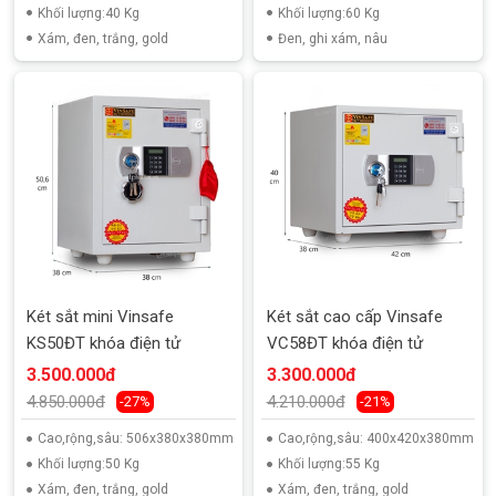
Khối lượng:40 Kg
Khối lượng:60 Kg
Xám, đen, trắng, gold
Đen, ghi xám, nâu
Két sắt mini Vinsafe
Két sắt cao cấp Vinsafe
KS50ĐT khóa điện tử
VC58ĐT khóa điện tử
3.500.000đ
3.300.000đ
4.850.000đ
4.210.000đ
-27%
-21%
Cao,rộng,sâu: 506x380x380mm
Cao,rộng,sâu: 400x420x380mm
Khối lượng:50 Kg
Khối lượng:55 Kg
Xám, đen, trắng, gold
Xám, đen, trắng, gold