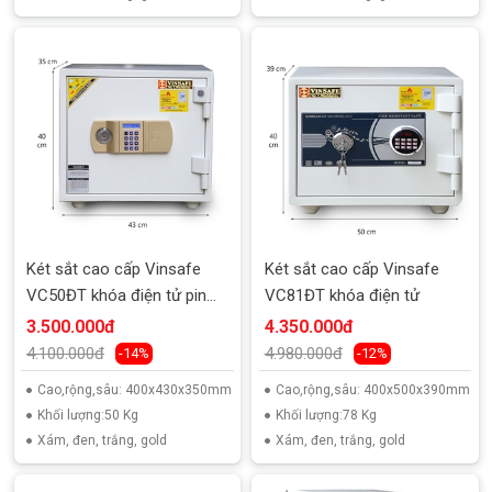
Két sắt cao cấp Vinsafe
Két sắt cao cấp Vinsafe
VC50ĐT khóa điện tử pin
VC81ĐT khóa điện tử
ngoài
3.500.000đ
4.350.000đ
4.100.000đ
4.980.000đ
-14%
-12%
Cao,rộng,sâu: 400x430x350mm
Cao,rộng,sâu: 400x500x390mm
Khối lượng:50 Kg
Khối lượng:78 Kg
Xám, đen, trắng, gold
Xám, đen, trắng, gold