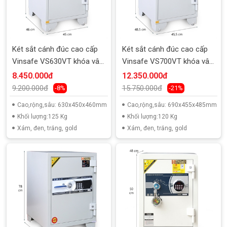
Két sắt cánh đúc cao cấp
Két sắt cánh đúc cao cấp
Vinsafe VS630VT khóa vân
Vinsafe VS700VT khóa vân
tay
tay
8.450.000đ
12.350.000đ
9.200.000đ
15.750.000đ
-8%
-21%
Cao,rộng,sâu: 630x450x460mm
Cao,rộng,sâu: 690x455x485mm
Khối lượng:125 Kg
Khối lượng:120 Kg
Xám, đen, trắng, gold
Xám, đen, trắng, gold