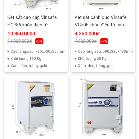
Két sắt cao cấp Vinsafe
Két sắt cánh đúc Vinsafe
HQ786 khóa điện tử
VC50E khóa điện tử cao
cấp
10.850.000đ
4.350.000đ
11.900.000đ
4.682.000đ
-8%
-7%
Cao,rộng,sâu: 780x530x565mm
Cao,rộng,sâu: 500x380x480mm
Khối lượng:160 Kg
Khối lượng:50 Kg
Xám, đen, trắng, gold
Xám, đen, trắng, gold