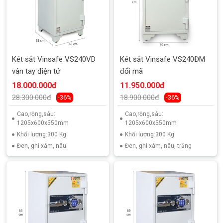
Két sắt Vinsafe VS240VD
Két sắt Vinsafe VS240ĐM
vân tay điện tử
đổi mã
18.000.000đ
11.950.000đ
28.300.000đ
18.900.000đ
-36%
-36%
Cao,rộng,sâu:
Cao,rộng,sâu:
1205x600x550mm
1205x600x550mm
Khối lượng:300 Kg
Khối lượng:300 Kg
Đen, ghi xám, nâu
Đen, ghi xám, nâu, trắng