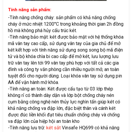
Tính năng sản phẩm:
-Tính năng chống cháy: sản phẩm có khả năng chống
cháy ở mức nhiệt 1200°C trong khoảng thời gian 2h đồng
hồ mà không phá hủy cấu trúc két.
-Tính năng bảo mật: két được bảo mật với hệ thống khóa
mã vân tay cao cấp, sử dụng vân tay của gia chủ để mở
két kết hợp với tính năng sử dụng song song bộ mã điện
tử và bộ khóa chìa bi cao cấp để mở két, lưu lượng lưu
trữ vân tay lên tới 99 vân tay phù hợp với tất cả các gia
đình và công ty văn phòng cần nhiều người mở, an toàn
tuyệt đối cho người dùng. Loại khóa vân tay sử dụng pin
AA để vận hành mở khóa.
-Tính năng an toàn: Két được cấu tạo từ 03 lớp thép
không rỉ có thành dày dặn và lớp bột chống cháy nén
cụm bằng công nghệ nén thủy lực nghìn tấn giúp két có
khả năng chống va đập lớn, đặc biệt thân và cánh két
được đúc liền khối đạt tiêu chuẩn chống cháy và chống
va đập lớn của hiệp hội an toàn kho
-Tính năng lưu trữ:
két sắt
Vinsafe HQ699 có khả năng