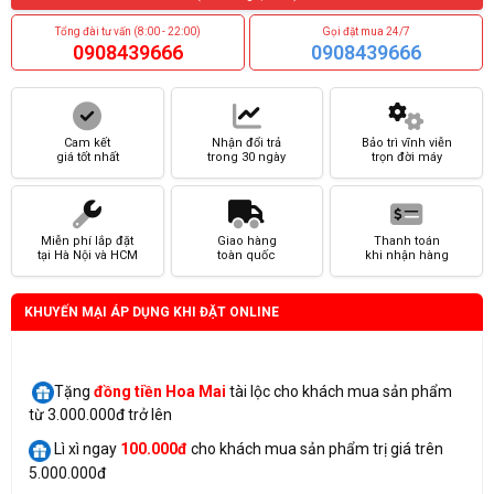
Tổng đài tư vấn (8:00 - 22:00)
Gọi đặt mua 24/7
0908439666
0908439666
Cam kết
Nhận đổi trả
Bảo trì vĩnh viễn
giá tốt nhất
trong 30 ngày
trọn đời máy
Miễn phí lắp đặt
Giao hàng
Thanh toán
tại Hà Nội và HCM
toàn quốc
khi nhận hàng
KHUYẾN MẠI ÁP DỤNG KHI ĐẶT ONLINE
Tặng
đồng tiền Hoa Mai
tài lộc cho khách mua sản phẩm
từ 3.000.000đ trở lên
Lì xì ngay
100.000đ
cho khách mua sản phẩm trị giá trên
5.000.000đ