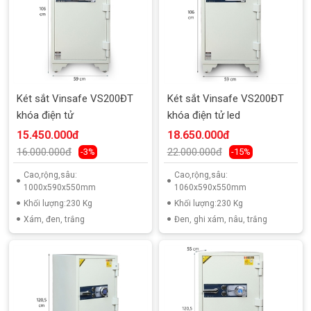
Két sắt Vinsafe VS200ĐT
Két sắt Vinsafe VS200ĐT
khóa điện tử
khóa điện tử led
15.450.000đ
18.650.000đ
16.000.000đ
22.000.000đ
-3%
-15%
Cao,rộng,sâu:
Cao,rộng,sâu:
1000x590x550mm
1060x590x550mm
Khối lượng:230 Kg
Khối lượng:230 Kg
Xám, đen, trắng
Đen, ghi xám, nâu, trắng