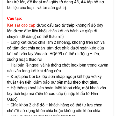
lưu trữ lớn, để thoải mái giấy tờ dạng A3, A4 tập hồ sơ,
tài liệu các loại… và tải sản giá trị.
Cấu tạo:
Két sắt cao cấp
được cấu tạo từ thép không rỉ độ dày
lớn được đúc liền khối, chân két có bánh xe giúp di
chuyển dễ dàng( có thể tháo rời)
– Lòng két được chia làm 2 khoang, khoang trên lớn và
có tấm đợt chia ngăn, tấm đợt phía dưới ngăn kéo của
két sắt vân tay Vinsafe HQ699 có thể di động – lên,
xuống hoặc tháo rời
– Hai bản lề ngoài và hệ thống chốt Inox bên trong xuyên
sâu vào lòng két khi đóng cửa.
– Được phủ bởi ba lớp sơn nhập ngoại kết hợp với kỹ
thuật tiên tiến đảm bảo sự bền màu theo thời gian.
– Hệ thống khoá liên hoàn: Một khoá chìa, một khoá vân
tay tích hợp mã điện tử cao cấp ( nhập khẩu từ Hàn
Quốc)
– Chìa khóa 2 chế độ – khách hàng có thể tự lựa chọn
chế độ sử dụng khóa chìa hoặc không cần khóa chìa.