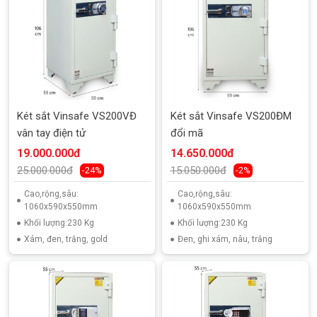
Két sắt Vinsafe VS200VĐ
Két sắt Vinsafe VS200ĐM
vân tay điện tử
đổi mã
19.000.000đ
14.650.000đ
25.000.000đ
15.050.000đ
-24%
-2%
Cao,rộng,sâu:
Cao,rộng,sâu:
1060x590x550mm
1060x590x550mm
Khối lượng:230 Kg
Khối lượng:230 Kg
Xám, đen, trắng, gold
Đen, ghi xám, nâu, trắng