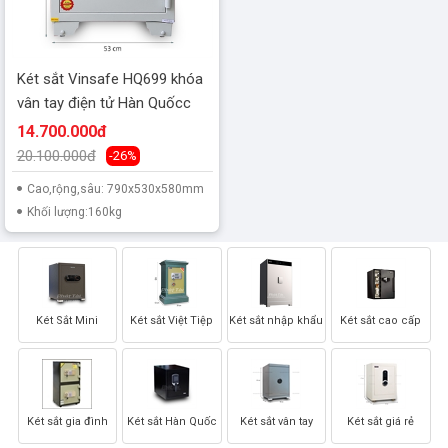
Két sắt Vinsafe HQ699 khóa
vân tay điện tử Hàn Quốcc
14.700.000đ
20.100.000đ
-26%
Cao,rộng,sâu: 790x530x580mm
Khối lượng:160kg
Két Sắt Mini
Két sắt Việt Tiệp
Két sắt nhập khẩu
Két sắt cao cấp
Két sắt gia đình
Két sắt Hàn Quốc
Két sắt vân tay
Két sắt giá rẻ