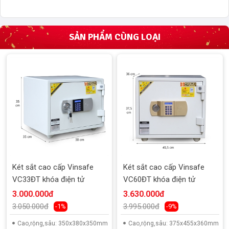
SẢN PHẨM CÙNG LOẠI
Két sắt cao cấp Vinsafe
Két sắt cao cấp Vinsafe
VC33ĐT khóa điện tử
VC60ĐT khóa điện tử
3.000.000đ
3.630.000đ
3.050.000đ
3.995.000đ
-1%
-9%
Cao,rộng,sâu: 350x380x350mm
Cao,rộng,sâu: 375x455x360mm