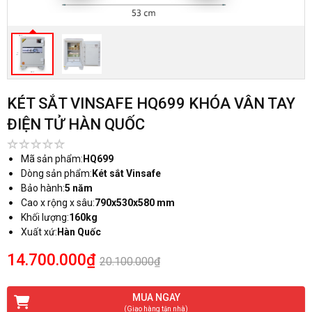
KÉT SẮT VINSAFE HQ699 KHÓA VÂN TAY
ĐIỆN TỬ HÀN QUỐC
Mã sản phẩm:
HQ699
Dòng sản phẩm:
Két sắt Vinsafe
Bảo hành:
5 năm
Cao x rộng x sâu:
790x530x580 mm
Khối lượng:
160kg
Xuất xứ:
Hàn Quốc
14.700.000₫
20.100.000₫
MUA NGAY
(Giao hàng tận nhà)