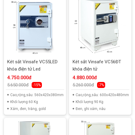
Két sắt Vinsafe VC55LED
Két sắt Vinsafe VC56ĐT
khóa điện tử Led
khóa điện tử
4.750.000đ
4.880.000đ
5.650.000đ
5.260.000đ
-15%
-7%
Cao,rộng,sâu: 560x420x380mm
Cao,rộng,sâu: 600x420x480mm
Khối lượng:60 Kg
Khối lượng:90 Kg
Xám, đen, trắng, gold
Đen, ghi xám, nâu