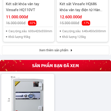
Két sắt khóa vân tay
Két sắt Vinsafe HQ686
Vinsafe HQ110VT
khóa vân tay điện tử Hàn
Quốc
11.000.000đ
12.600.000đ
16.300.000đ
15.300.000đ
-32%
-17%
Cao,rộng,sâu: 600x420x550mm
Cao,rộng,sâu: 640x450x500mm
Khối lượng:95kg
Khối lượng:125kg
Xem thêm sản phẩm
SẢN PHẨM BẠN ĐÃ XEM