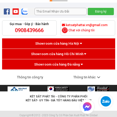
Gọi mua - Góp ý - Bảo hành
ketsatphattai.vn@gmail.com
0908439666
Chat với chúng tôi
Showroom cửa hàng Hà Nội
Showroom cửa hàng Hồ Chí Minh
Showroom cửa hàng Đà nẵng
Thông tin công ty
Thông tin khác
KÉT SẮT PHÁT TÀI
- CÔNG TY PHÂN PHỐI
KÉT SẮT- UY TÍN- GIÁ TỐT HÀNG ĐẦU VIỆT NAM
Copyright © 2012 - 2023 Công Ty Cổ Phần Sản Xuất Phát Tài Global