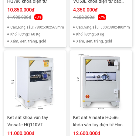
HQ786 khóa điện tử
VC50E khóa điện tử cao
cấp
10.850.000đ
4.350.000đ
11.900.000đ
4.682.000đ
-8%
-7%
Cao,rộng,sâu: 780x530x565mm
Cao,rộng,sâu: 500x380x480mm
Khối lượng:160 Kg
Khối lượng:50 Kg
Xám, đen, trắng, gold
Xám, đen, trắng, gold
Két sắt khóa vân tay
Két sắt Vinsafe HQ686
Vinsafe HQ110VT
khóa vân tay điện tử Hàn
Quốc
11.000.000đ
12.600.000đ