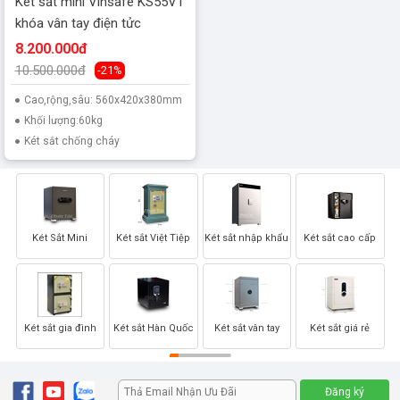
Két sắt mini Vinsafe KS55VT
khóa vân tay điện tửc
8.200.000đ
10.500.000đ
-21%
Cao,rộng,sâu: 560x420x380mm
Khối lượng:60kg
Két sắt chống cháy
Két Sắt Mini
Két sắt Việt Tiệp
Két sắt nhập khẩu
Két sắt cao cấp
Két sắt gia đình
Két sắt Hàn Quốc
Két sắt vân tay
Két sắt giá rẻ