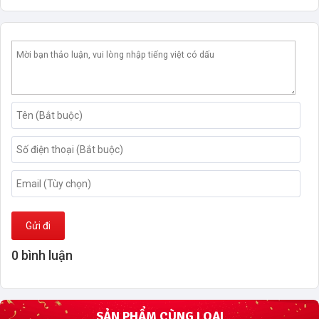
Gửi đi
0 bình luận
SẢN PHẨM CÙNG LOẠI