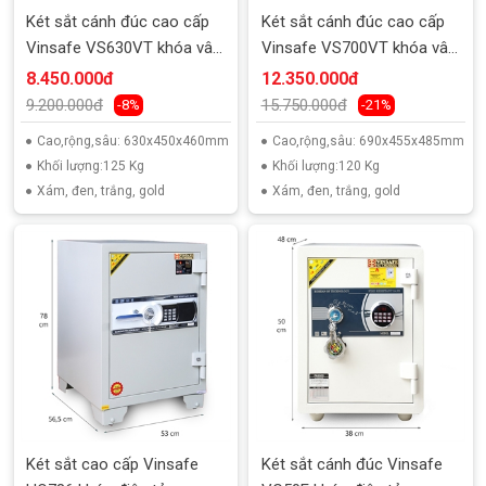
Két sắt cánh đúc cao cấp
Két sắt cánh đúc cao cấp
Vinsafe VS630VT khóa vân
Vinsafe VS700VT khóa vân
tay
tay
8.450.000đ
12.350.000đ
9.200.000đ
15.750.000đ
-8%
-21%
Cao,rộng,sâu: 630x450x460mm
Cao,rộng,sâu: 690x455x485mm
Khối lượng:125 Kg
Khối lượng:120 Kg
Xám, đen, trắng, gold
Xám, đen, trắng, gold
Két sắt cao cấp Vinsafe
Két sắt cánh đúc Vinsafe