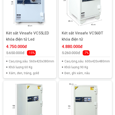
Két sắt Vinsafe VC55LED
Két sắt Vinsafe VC56ĐT
khóa điện tử Led
khóa điện tử
4.750.000đ
4.880.000đ
5.650.000đ
5.260.000đ
-15%
-7%
Cao,rộng,sâu: 560x420x380mm
Cao,rộng,sâu: 600x420x480mm
Khối lượng:60 Kg
Khối lượng:90 Kg
Xám, đen, trắng, gold
Đen, ghi xám, nâu