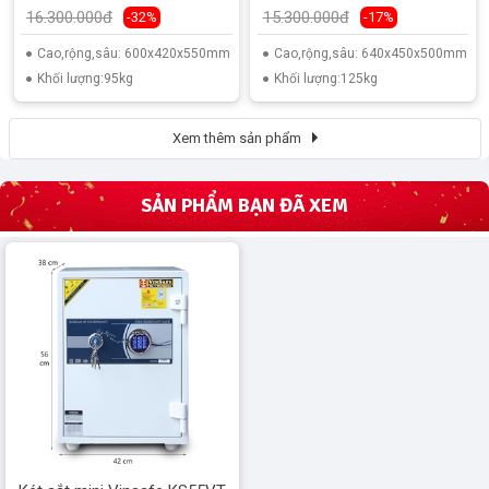
16.300.000đ
15.300.000đ
-32%
-17%
Cao,rộng,sâu: 600x420x550mm
Cao,rộng,sâu: 640x450x500mm
Khối lượng:95kg
Khối lượng:125kg
Xem thêm sản phẩm
SẢN PHẨM BẠN ĐÃ XEM