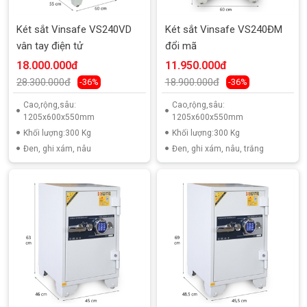
Két sắt Vinsafe VS240VD
Két sắt Vinsafe VS240ĐM
vân tay điện tử
đổi mã
18.000.000đ
11.950.000đ
28.300.000đ
18.900.000đ
-36%
-36%
Cao,rộng,sâu:
Cao,rộng,sâu:
1205x600x550mm
1205x600x550mm
Khối lượng:300 Kg
Khối lượng:300 Kg
Đen, ghi xám, nâu
Đen, ghi xám, nâu, trắng