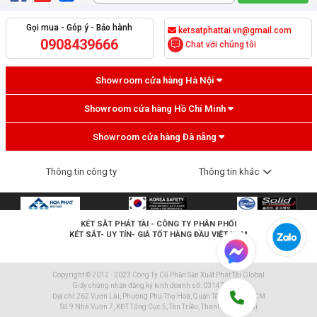
Gọi mua - Góp ý - Bảo hành
ketsatphattai.vn@gmail.com
0908439666
Chat với chúng tôi
Showroom cửa hàng Hà Nội
Showroom cửa hàng Hồ Chí Minh
Showroom cửa hàng Đà nẵng
Thông tin công ty
Thông tin khác
KÉT SẮT PHÁT TÀI
- CÔNG TY PHÂN PHỐI
KÉT SẮT- UY TÍN- GIÁ TỐT HÀNG ĐẦU VIỆT NAM
Copyright © 2012 - 2023 Công Ty Cổ Phần Sản Xuất Phát Tài Global
Giấy chứng nhận đăng ký kinh doanh số: 0314796600
Địa chỉ: 262 Vườn Lài, Phường Phú Thọ Hoà, Quận Tân Phú, TP.HCM
Số 9 Nhà Vườn 7, KĐT Tổng Cục 5, Tân Triều, Thanh Trì, Hà Nội