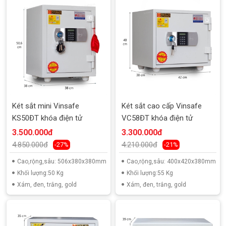
Két sắt mini Vinsafe
Két sắt cao cấp Vinsafe
KS50ĐT khóa điện tử
VC58ĐT khóa điện tử
3.500.000đ
3.300.000đ
4.850.000đ
4.210.000đ
-27%
-21%
Cao,rộng,sâu: 506x380x380mm
Cao,rộng,sâu: 400x420x380mm
Khối lượng:50 Kg
Khối lượng:55 Kg
Xám, đen, trắng, gold
Xám, đen, trắng, gold