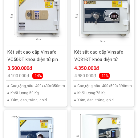
Két sắt cao cấp Vinsafe
Két sắt cao cấp Vinsafe
VC50ĐT khóa điện tử pin
VC81ĐT khóa điện tử
ngoài
3.500.000đ
4.350.000đ
4.100.000đ
4.980.000đ
-14%
-12%
Cao,rộng,sâu: 400x430x350mm
Cao,rộng,sâu: 400x500x390mm
Khối lượng:50 Kg
Khối lượng:78 Kg
Xám, đen, trắng, gold
Xám, đen, trắng, gold