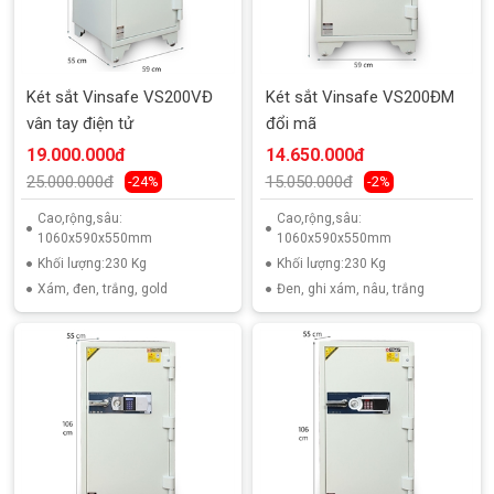
Két sắt Vinsafe VS200VĐ
Két sắt Vinsafe VS200ĐM
vân tay điện tử
đổi mã
19.000.000đ
14.650.000đ
25.000.000đ
15.050.000đ
-24%
-2%
Cao,rộng,sâu:
Cao,rộng,sâu:
1060x590x550mm
1060x590x550mm
Khối lượng:230 Kg
Khối lượng:230 Kg
Xám, đen, trắng, gold
Đen, ghi xám, nâu, trắng