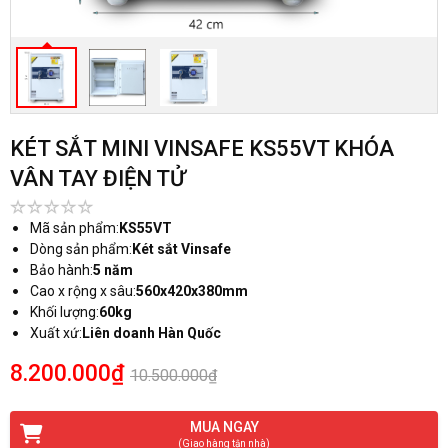
KÉT SẮT MINI VINSAFE KS55VT KHÓA
VÂN TAY ĐIỆN TỬ
Mã sản phẩm:
KS55VT
Dòng sản phẩm:
Két sắt Vinsafe
Bảo hành:
5 năm
Cao x rộng x sâu:
560x420x380mm
Khối lượng:
60kg
Xuất xứ:
Liên doanh Hàn Quốc
8.200.000₫
10.500.000₫
MUA NGAY
(Giao hàng tận nhà)