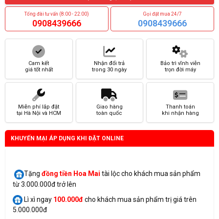
Tổng đài tư vấn (8:00 - 22:00)
Gọi đặt mua 24/7
0908439666
0908439666
Cam kết
Nhận đổi trả
Bảo trì vĩnh viễn
giá tốt nhất
trong 30 ngày
trọn đời máy
Miễn phí lắp đặt
Giao hàng
Thanh toán
tại Hà Nội và HCM
toàn quốc
khi nhận hàng
KHUYẾN MẠI ÁP DỤNG KHI ĐẶT ONLINE
Tặng
đồng tiền Hoa Mai
tài lộc cho khách mua sản phẩm
từ 3.000.000đ trở lên
Lì xì ngay
100.000đ
cho khách mua sản phẩm trị giá trên
5.000.000đ