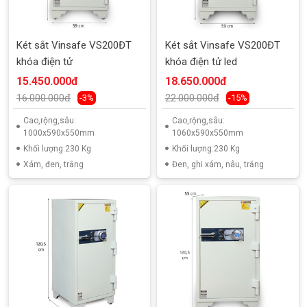
Két sắt Vinsafe VS200ĐT
Két sắt Vinsafe VS200ĐT
khóa điện tử
khóa điện tử led
15.450.000đ
18.650.000đ
16.000.000đ
22.000.000đ
-3%
-15%
Cao,rộng,sâu:
Cao,rộng,sâu:
1000x590x550mm
1060x590x550mm
Khối lượng:230 Kg
Khối lượng:230 Kg
Xám, đen, trắng
Đen, ghi xám, nâu, trắng