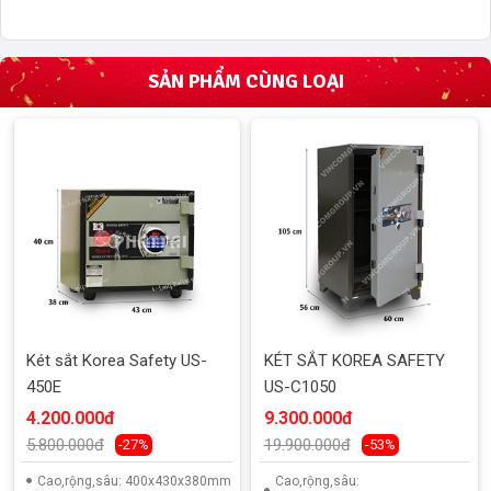
SẢN PHẨM CÙNG LOẠI
Két sắt Korea Safety US-
KÉT SẮT KOREA SAFETY
450E
US-C1050
4.200.000đ
9.300.000đ
5.800.000đ
19.900.000đ
-27%
-53%
Cao,rộng,sâu: 400x430x380mm
Cao,rộng,sâu: