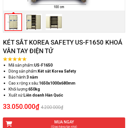
KÉT SẮT KOREA SAFETY US-F1650 KHOÁ
VÂN TAY ĐIỆN TỬ
Mã sản phẩm:
US-F1650
Dòng sản phẩm:
Két sắt Korea Safety
Bảo hành:
3 năm
Cao x rộng x sâu:
1650x1000x680mm
Khối lượng:
650kg
Xuất xứ:
Liên doanh Hàn Quốc
33.050.000₫
4.200.000₫
MUA NGAY
(Giao hàng tận nhà)