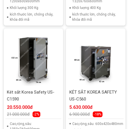
1200x600x600mm
1320x760x600mm
Khối lượng:300 Kg
Khối lượng:400 Kg
kích thước lớn, chống cháy,
kích thước lớn, chống cháy,
khóa đổi mã
khóa đổi mã
Két sắt Korea Safety US-
KÉT SẮT KOREA SAFETY
C1590
US-C560
20.550.000đ
5.630.000đ
21.000.000đ
6.900.000đ
-2%
-18%
Cao,rộng,sâu:
Cao,rộng,sâu: 600x420x480mm
1350x760x600mm