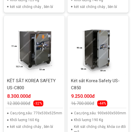
két sắt chống cháy , bền bỉ
két sắt chống cháy , bền bỉ
KÉT SẮT KOREA SAFETY
Két sắt Korea Safety US-
US-C800
C850
8.300.000đ
9.250.000đ
12.300.000đ
16.700.000đ
-32%
-44%
Cao,rộng,sâu: 770x530x525mm
Cao,rộng,sâu: 900x600x500mm
Khối lượng:160 Kg
Khối lượng:190 Kg
két sắt chống cháy , bền bỉ
Két sắt chống cháy, khóa cơ đổi