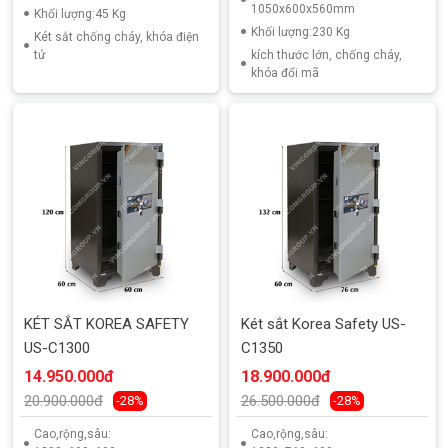
1050x600x560mm
Khối lượng:45 Kg
Khối lượng:230 Kg
Két sắt chống cháy, khóa điện
tử
kích thước lớn, chống cháy,
khóa đổi mã
KÉT SẮT KOREA SAFETY
Két sắt Korea Safety US-
US-C1300
C1350
14.950.000đ
18.900.000đ
20.900.000đ
26.500.000đ
-28%
-28%
Cao,rộng,sâu:
Cao,rộng,sâu: