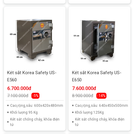
Két sắt Korea Safety US-
Két sắt Korea Safety US-
E560
E650
6.700.000đ
7.600.000đ
7.100.000đ
8.900.000đ
-5%
-14%
Cao,rộng,sâu: 600x420x480mm
Cao,rộng,sâu: 640x450x500mm
Khối lượng:95 Kg
Khối lượng:125Kg
Két sắt chống cháy, khóa điện
Két sắt chống cháy, khóa điện
tử
tử