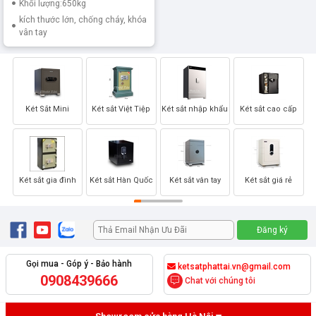
Khối lượng:650kg
kích thước lớn, chống cháy, khóa
vân tay
Két Sắt Mini
Két sắt Việt Tiệp
Két sắt nhập khẩu
Két sắt cao cấp
Két sắt gia đình
Két sắt Hàn Quốc
Két sắt vân tay
Két sắt giá rẻ
Gọi mua - Góp ý - Bảo hành
ketsatphattai.vn@gmail.com
0908439666
Chat với chúng tôi