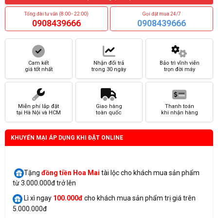
Tổng đài tư vấn (8:00 - 22:00)
Gọi đặt mua 24/7
0908439666
0908439666
Cam kết
Nhận đổi trả
Bảo trì vĩnh viễn
giá tốt nhất
trong 30 ngày
trọn đời máy
Miễn phí lắp đặt
Giao hàng
Thanh toán
tại Hà Nội và HCM
toàn quốc
khi nhận hàng
KHUYẾN MẠI ÁP DỤNG KHI ĐẶT ONLINE
Tặng
đồng tiền Hoa Mai
tài lộc cho khách mua sản phẩm
từ 3.000.000đ trở lên
Lì xì ngay
100.000đ
cho khách mua sản phẩm trị giá trên
5.000.000đ