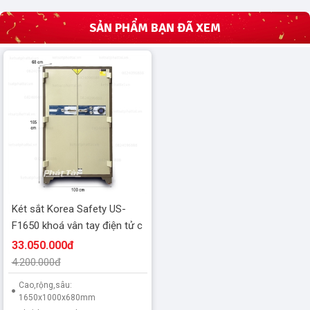
SẢN PHẨM BẠN ĐÃ XEM
Két sắt Korea Safety US-
F1650 khoá vân tay điện tử c
33.050.000đ
4.200.000đ
Cao,rộng,sâu:
1650x1000x680mm