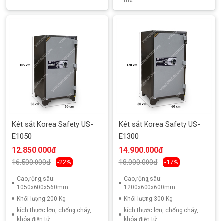
mã
Két sắt Korea Safety US-
Két sắt Korea Safety US-
E1050
E1300
12.850.000đ
14.900.000đ
16.500.000đ
18.000.000đ
-22%
-17%
Cao,rộng,sâu:
Cao,rộng,sâu:
1050x600x560mm
1200x600x600mm
Khối lượng:200 Kg
Khối lượng:300 Kg
kích thước lớn, chống cháy,
kích thước lớn, chống cháy,
khóa điện tử
khóa điện tử