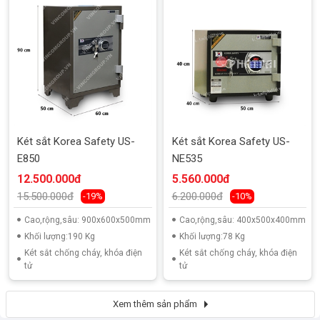
Két sắt Korea Safety US-
Két sắt Korea Safety US-
E850
NE535
12.500.000đ
5.560.000đ
15.500.000đ
6.200.000đ
-19%
-10%
Cao,rộng,sâu: 900x600x500mm
Cao,rộng,sâu: 400x500x400mm
Khối lượng:190 Kg
Khối lượng:78 Kg
Két sắt chống cháy, khóa điện
Két sắt chống cháy, khóa điện
tử
tử
Xem thêm sản phẩm