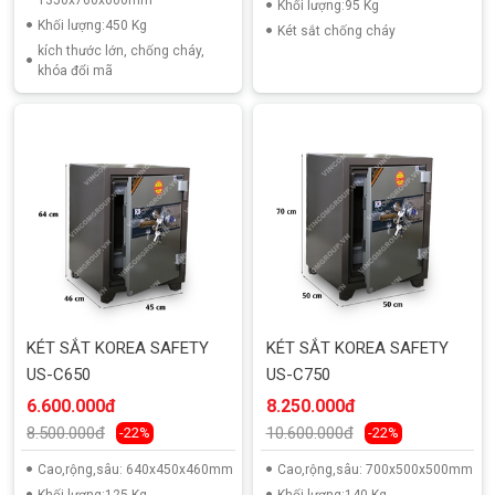
Khối lượng:95 Kg
Khối lượng:450 Kg
Két sắt chống cháy
kích thước lớn, chống cháy,
khóa đổi mã
KÉT SẮT KOREA SAFETY
KÉT SẮT KOREA SAFETY
US-C650
US-C750
6.600.000đ
8.250.000đ
8.500.000đ
10.600.000đ
-22%
-22%
Cao,rộng,sâu: 640x450x460mm
Cao,rộng,sâu: 700x500x500mm
Khối lượng:125 Kg
Khối lượng:140 Kg