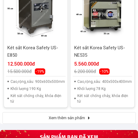
Két sắt Korea Safety US-
Két sắt Korea Safety US-
E850
NE535
12.500.000đ
5.560.000đ
15.500.000đ
6.200.000đ
-19%
-10%
Cao,rộng,sâu: 900x600x500mm
Cao,rộng,sâu: 400x500x400mm
Khối lượng:190 Kg
Khối lượng:78 Kg
Két sắt chống cháy, khóa điện
Két sắt chống cháy, khóa điện
tử
tử
Xem thêm sản phẩm
SẢN PHẨM BẠN ĐÃ XEM