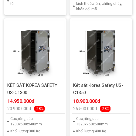
tử
kích thước lớn, chống cháy,
khóa đổi mã
KÉT SẮT KOREA SAFETY
Két sắt Korea Safety US-
US-C1300
C1350
14.950.000đ
18.900.000đ
20.900.000đ
26.500.000đ
-28%
-28%
Cao,rộng,sâu:
Cao,rộng,sâu:
1200x600x600mm
1320x760x600mm
Khối lượng:300 Kg
Khối lượng:400 Kg