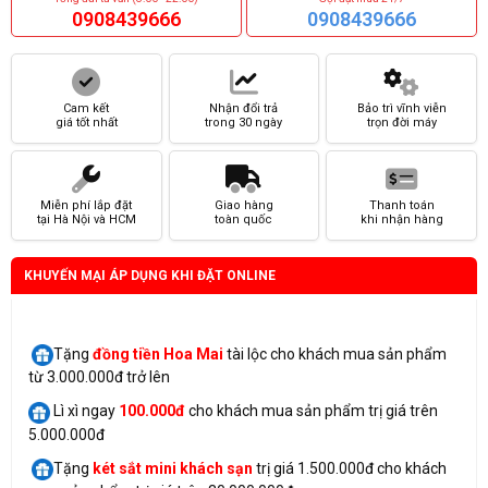
0908439666
0908439666
Cam kết
Nhận đổi trả
Bảo trì vĩnh viễn
giá tốt nhất
trong 30 ngày
trọn đời máy
Miễn phí lắp đặt
Giao hàng
Thanh toán
tại Hà Nội và HCM
toàn quốc
khi nhận hàng
KHUYẾN MẠI ÁP DỤNG KHI ĐẶT ONLINE
Tặng
đồng tiền Hoa Mai
tài lộc cho khách mua sản phẩm
từ 3.000.000đ trở lên
Lì xì ngay
100.000đ
cho khách mua sản phẩm trị giá trên
5.000.000đ
Tặng
két sắt mini
khách sạn
trị giá 1.500.000đ cho khách