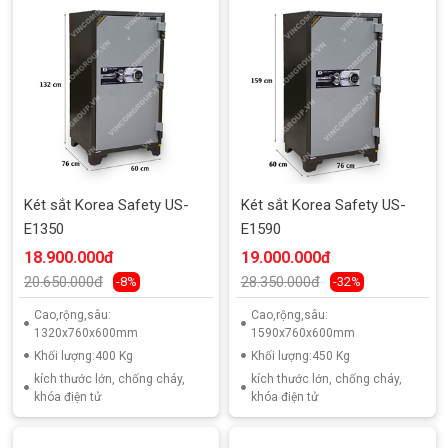
Két sắt Korea Safety US-
Két sắt Korea Safety US-
E1350
E1590
18.900.000đ
19.000.000đ
20.650.000đ
28.350.000đ
-8%
-32%
Cao,rộng,sâu:
Cao,rộng,sâu:
1320x760x600mm
1590x760x600mm
Khối lượng:400 Kg
Khối lượng:450 Kg
kích thước lớn, chống cháy,
kích thước lớn, chống cháy,
khóa điện tử
khóa điện tử