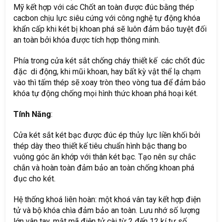
Mỹ kết hợp với các Chốt an toàn được đúc bằng thép
cacbon chịu lực siêu cứng với công nghệ tự động khóa
khẩn cấp khi két bị khoan phá sẽ luôn đảm bảo tuyệt đối
an toàn bởi khóa được tích hợp thông minh.
Phía trong cửa két sắt chống cháy thiết kế các chốt đúc
đặc di động, khi mũi khoan, hay bất kỳ vật thể lạ chạm
vào thì tấm thép sẽ xoay tròn theo vòng tua để đảm bảo
khóa tự động chống mọi hình thức khoan phá hoại két.
Tính Năng
:
Cửa két sắt két bạc được đúc ép thủy lực liền khối bởi
thép dày theo thiết kế tiêu chuẩn hình bậc thang bo
vuông góc ăn khớp với thân két bạc. Tạo nên sự chắc
chắn và hoàn toàn đảm bảo an toàn chống khoan phá
đục cho két.
Hệ thống khoá liên hoàn: một khoá vân tay kết hợp điện
tử và bộ khóa chìa đảm bảo an toàn. Lưu nhớ số lượng
lớn vân tay, mật mã điện tử cài từ 2 đến 12 kí tự số