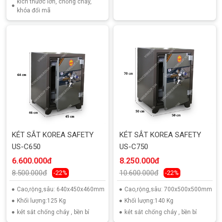
kích thước lớn, chống cháy,
khóa đổi mã
KÉT SẮT KOREA SAFETY
KÉT SẮT KOREA SAFETY
US-C650
US-C750
6.600.000đ
8.250.000đ
8.500.000đ
10.600.000đ
-22%
-22%
Cao,rộng,sâu: 640x450x460mm
Cao,rộng,sâu: 700x500x500mm
Khối lượng:125 Kg
Khối lượng:140 Kg
két sắt chống cháy , bền bỉ
két sắt chống cháy , bền bỉ