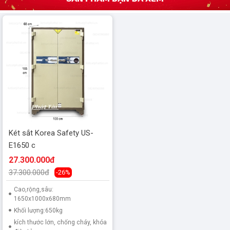
Két sắt Korea Safety US-
E1650 c
27.300.000đ
37.300.000đ
-26%
Cao,rộng,sâu:
1650x1000x680mm
Khối lượng:650kg
kích thước lớn, chống cháy, khóa