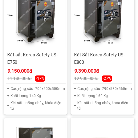
Két sắt Korea Safety US-
Két Sắt Korea Safety US-
E750
E800
9.150.000đ
9.390.000đ
11.130.000đ
12.900.000đ
-17%
-27%
Cao,rộng,sâu: 700x500x500mm
Cao,rộng,sâu: 790x530x560mm
Khối lượng:140 Kg
Khối lượng:160 Kg
Két sắt chống cháy, khóa điện
Két sắt chống cháy, khóa điện
tử
tử