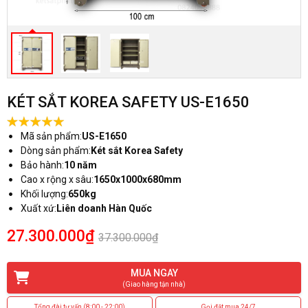
KÉT SẮT KOREA SAFETY US-E1650
Mã sản phẩm:
US-E1650
Dòng sản phẩm:
Két sắt Korea Safety
Bảo hành:
10 năm
Cao x rộng x sâu:
1650x1000x680mm
Khối lượng:
650kg
Xuất xứ:
Liên doanh Hàn Quốc
27.300.000₫
37.300.000₫
MUA NGAY
(Giao hàng tận nhà)
Tổng đài tư vấn (8:00 - 22:00)
Gọi đặt mua 24/7