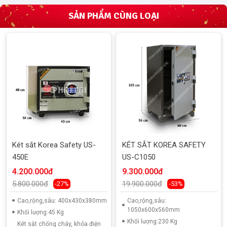
SẢN PHẨM CÙNG LOẠI
Két sắt Korea Safety US-
KÉT SẮT KOREA SAFETY
450E
US-C1050
4.200.000đ
9.300.000đ
5.800.000đ
19.900.000đ
-27%
-53%
Cao,rộng,sâu: 400x430x380mm
Cao,rộng,sâu:
1050x600x560mm
Khối lượng:45 Kg
Khối lượng:230 Kg
Két sắt chống cháy, khóa điện