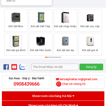
điện tử
Két Sắt Mini
Két sắt Việt Tiệp
Két sắt nhập khẩu
Két sắt cao cấp
Két sắt gia đình
Két sắt Hàn Quốc
Két sắt vân tay
Két sắt giá rẻ
Gọi mua - Góp ý - Bảo hành
ketsatphattai.vn@gmail.com
0908439666
Chat với chúng tôi
Showroom cửa hàng Hà Nội
Showroom cửa hàng Hồ Chí Minh