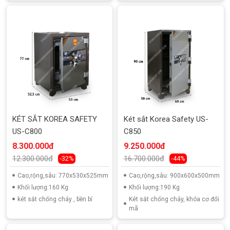
KÉT SẮT KOREA SAFETY
Két sắt Korea Safety US-
US-C800
C850
8.300.000đ
9.250.000đ
12.300.000đ
16.700.000đ
-32%
-44%
Cao,rộng,sâu: 770x530x525mm
Cao,rộng,sâu: 900x600x500mm
Khối lượng:160 Kg
Khối lượng:190 Kg
két sắt chống cháy , bền bỉ
Két sắt chống cháy, khóa cơ đổi
mã