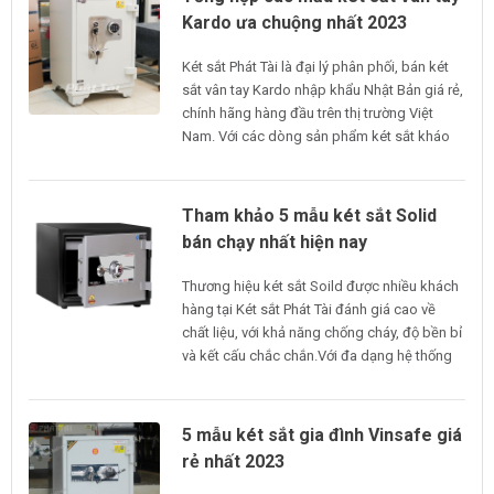
Kardo ưa chuộng nhất 2023
Két sắt Phát Tài là đại lý phân phối, bán két
sắt vân tay Kardo nhập khẩu Nhật Bản giá rẻ,
chính hãng hàng đầu trên thị trường Việt
Nam. Với các dòng sản phẩm két sắt kháo
vân tay Kardo có đầy đủ giấy tờ, phiếu xuất,
hóa đơn theo yêu cầu của khách hàng.
Tham khảo 5 mẫu két sắt Solid
bán chạy nhất hiện nay
Thương hiệu két sắt Soild được nhiều khách
hàng tại Két sắt Phát Tài đánh giá cao về
chất liệu, với khả năng chống cháy, độ bền bỉ
và kết cấu chắc chắn.Với đa dạng hệ thống
khóa bảo mật thông minh, chống trộm,
chống khoan cắt bảo vệ tài sản người tiêu
dùng.
5 mẫu két sắt gia đình Vinsafe giá
rẻ nhất 2023