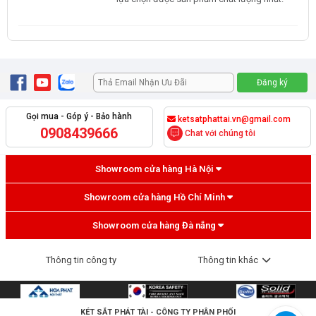
Gọi mua - Góp ý - Bảo hành
ketsatphattai.vn@gmail.com
0908439666
Chat với chúng tôi
Showroom cửa hàng Hà Nội
Showroom cửa hàng Hồ Chí Minh
Showroom cửa hàng Đà nẵng
Thông tin công ty
Thông tin khác
KÉT SẮT PHÁT TÀI
- CÔNG TY PHÂN PHỐI