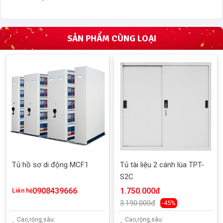
SẢN PHẨM CÙNG LOẠI
Tủ hồ sơ di động MCF1
Tủ tài liệu 2 cánh lùa TPT-
S2C
0908439666
1.750.000đ
Liên hệ
3.190.000đ
-45%
Cao,rộng,sâu:
Cao,rộng,sâu: