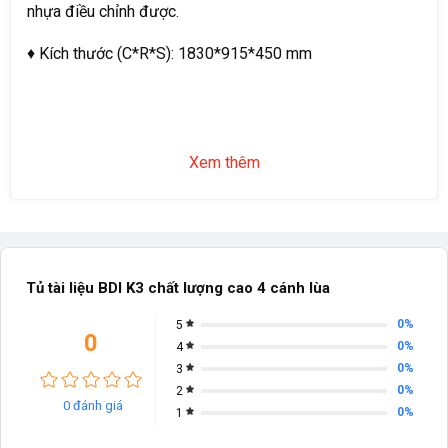
nhựa điều chỉnh được.
♦ Kích thước (C*R*S): 1830*915*450 mm
Xem thêm
Tủ tài liệu BDI K3 chất lượng cao 4 cánh lùa
0%
5
0
0%
4
0%
3
0%
2
0 đánh giá
0%
1