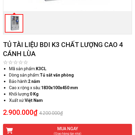
TỦ TÀI LIỆU BDI K3 CHẤT LƯỢNG CAO 4
CÁNH LÙA
Mã sản phẩm:
K3CL
Dòng sản phẩm:
Tủ sắt văn phòng
Bảo hành:
2 năm
Cao x rộng x sâu:
1830x100x450 mm
Khối lượng:
0 Kg
Xuất xứ:
Việt Nam
2.900.000₫
4.200.000₫
MUA NGAY
(Giao hàng tận nhà)