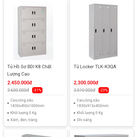
Tủ Hồ Sơ BDI K8 Chất
Tủ Locker TLK-K3QA
Lượng Cao
2.450.000đ
2.300.000đ
3.600.000đ
3.010.000đ
-31%
-23%
Cao,rộng,sâu:
Cao,rộng,sâu:
1830x450x1000mm
1830x915x450mm
Khối lượng:0 Kg
Khối lượng:0 Kg
Xám, đen, trắng
Ghi sáng