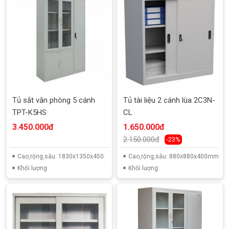
Tủ sắt văn phòng 5 cánh
Tủ tài liệu 2 cánh lùa 2C3N-
TPT-K5HS
CL
3.450.000đ
1.650.000đ
2.150.000đ
-23%
Cao,rộng,sâu: 1830x1350x450
Cao,rộng,sâu: 880x880x400mm
Khối lượng:
Khối lượng: