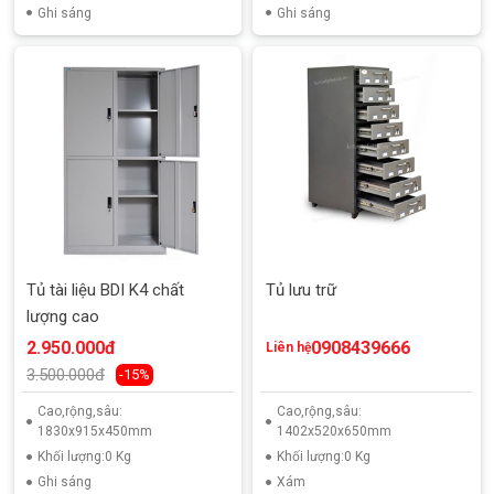
Ghi sáng
Ghi sáng
Tủ tài liệu BDI K4 chất
Tủ lưu trữ
lượng cao
2.950.000đ
0908439666
Liên hệ
3.500.000đ
-15%
Cao,rộng,sâu:
Cao,rộng,sâu:
1830x915x450mm
1402x520x650mm
Khối lượng:0 Kg
Khối lượng:0 Kg
Ghi sáng
Xám