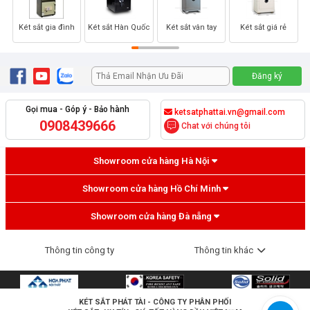
Két sắt gia đình
Két sắt Hàn Quốc
Két sắt vân tay
Két sắt giá rẻ
Gọi mua - Góp ý - Bảo hành
ketsatphattai.vn@gmail.com
0908439666
Chat với chúng tôi
Showroom cửa hàng Hà Nội
Showroom cửa hàng Hồ Chí Minh
Showroom cửa hàng Đà nẵng
Thông tin công ty
Thông tin khác
KÉT SẮT PHÁT TÀI
- CÔNG TY PHÂN PHỐI