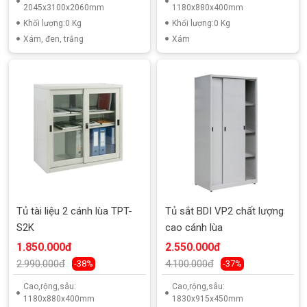
2045x3100x2060mm
1180x880x400mm
Khối lượng:0 Kg
Khối lượng:0 Kg
Xám, đen, trắng
Xám
Tủ tài liệu 2 cánh lùa TPT-
Tủ sắt BDI VP2 chất lượng
S2K
cao cánh lùa
1.850.000đ
2.550.000đ
2.990.000đ
4.100.000đ
-38%
-37%
Cao,rộng,sâu:
Cao,rộng,sâu:
1180x880x400mm
1830x915x450mm