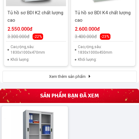
Tủ hồ sơ BDI K2 chất lượng
Tủ hồ sơ BDI K4 chất lượng
cao
cao
2.550.000đ
2.600.000đ
3.300.000đ
3.400.000đ
-22%
-23%
Cao,rộng,sâu:
Cao,rộng,sâu:
1830x1000x470mm
1830x1000x450mm
Khối lượng:
Khối lượng:
Xem thêm sản phẩm
SẢN PHẨM BẠN ĐÃ XEM