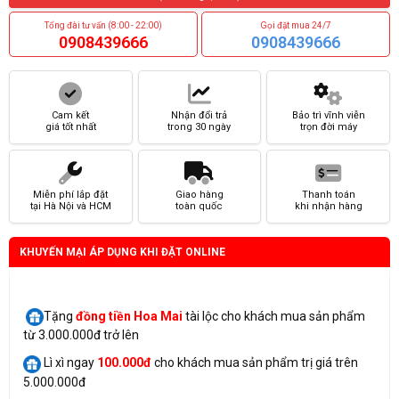
Tổng đài tư vấn (8:00 - 22:00)
Gọi đặt mua 24/7
0908439666
0908439666
Cam kết
Nhận đổi trả
Bảo trì vĩnh viễn
giá tốt nhất
trong 30 ngày
trọn đời máy
Miễn phí lắp đặt
Giao hàng
Thanh toán
tại Hà Nội và HCM
toàn quốc
khi nhận hàng
KHUYẾN MẠI ÁP DỤNG KHI ĐẶT ONLINE
Tặng
đồng tiền Hoa Mai
tài lộc cho khách mua sản phẩm
từ 3.000.000đ trở lên
Lì xì ngay
100.000đ
cho khách mua sản phẩm trị giá trên
5.000.000đ