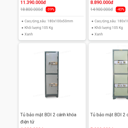
11.390.000đ
8.890.000đ
18.800.000đ
14.900.000đ
-39%
-40%
Cao,rộng,sâu: 180x100x50mm
Cao,rộng,sâu: 180
Khối lượng:105 Kg
Khối lượng:105 Kg
Xanh
Xanh
Tủ bảo mật BDI 2 cánh khóa
Tủ bảo mật BDI 2 
điện tử