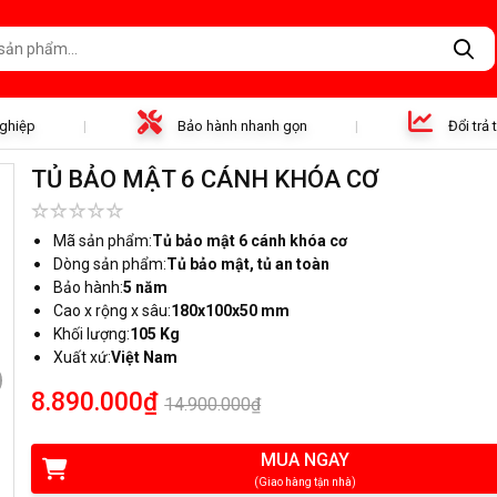
nghiệp
Bảo hành nhanh gọn
Đổi trả
TỦ BẢO MẬT 6 CÁNH KHÓA CƠ
Mã sản phẩm:
Tủ bảo mật 6 cánh khóa cơ
Dòng sản phẩm:
Tủ bảo mật, tủ an toàn
Bảo hành:
5 năm
Cao x rộng x sâu:
180x100x50 mm
Khối lượng:
105 Kg
Xuất xứ:
Việt Nam
8.890.000₫
14.900.000₫
MUA NGAY
(Giao hàng tận nhà)