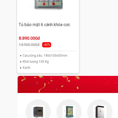
Tủ bảo mật 6 cánh khóa cơc
8.890.000đ
14.900.000đ
-40%
Cao,rộng,sâu: 180x100x50mm
Khối lượng:105 Kg
Xanh