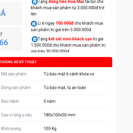
Tặng
đồng tiền Hoa Mai
tài lộc cho
khách mua sản phẩm từ 3.000.000đ trở
IÁ
lên
Lì xì ngay
100.000đ
cho khách mua
sản phẩm trị giá trên 5.000.000đ
/7
Tặng
két sắt mini
khách sạn
trị giá
66
1.500.000đ cho khách mua sản phẩm trị
giá trên 30.000.000đ
THÔNG SỐ KỸ THUẬT
Mã sản phẩm
Tủ bảo mật 6 cánh khóa cơ
Dòng sản phẩm
Tủ bảo mật, tủ an toàn
Bảo hành
5 năm
Cao x rộng x sâu
180x100x50 mm
Khối lượng
105 Kg