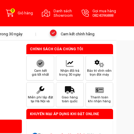
0
Danh sách
Gọi mua hàng
Giỏ hàng
Showroom
0824096888
 trong 30 ngày
Cam kết chính hãng
CHÍNH SÁCH CỦA CHÚNG TÔI
Cam kết
Nhận đổi trả
Bảo trì vĩnh viễn
giá tốt nhất
trong 30 ngày
trọn đời máy
Miễn phí lắp đặt
Giao hàng
Thanh toán
tại Hà Nội và
toàn quốc
khi nhận hàng
HCM
KHUYẾN MẠI ÁP DỤNG KHI ĐẶT ONLINE