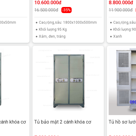
10.600.000đ
8.800.000đ
16.500.000đ
11.900.000đ
-35%
x100x50mm
Cao,rộng,sâu: 1800x1000x500mm
Cao,rộng,sâ
Khối lượng:95 Kg
Khối lượng:90
Xám, đen, trắng
Xanh
cánh khóa cơ
Tủ bảo mật 2 cánh khóa cơ
Tủ hồ sơ lướ