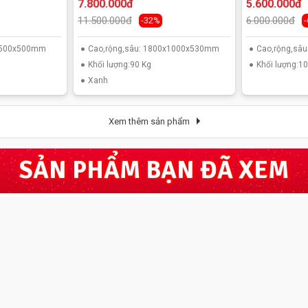
7.800.000đ
5.600.000đ
11.500.000đ
6.000.000đ
-32%
0x500x500mm
Cao,rộng,sâu: 1800x1000x530mm
Cao,rộng,sâ
Khối lượng:90 Kg
Khối lượng:1
Xanh
Xem thêm sản phẩm
SẢN PHẨM BẠN ĐÃ XEM