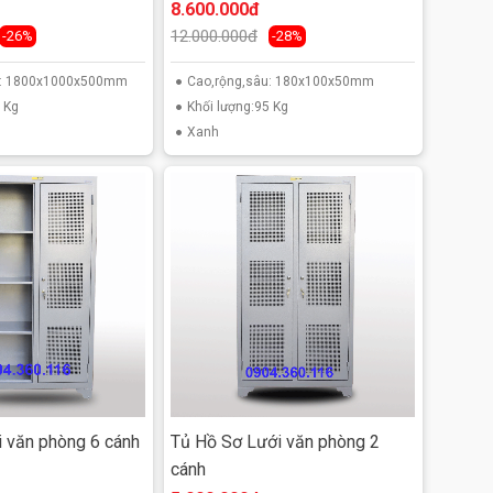
8.600.000đ
12.000.000đ
-26%
-28%
u: 1800x1000x500mm
Cao,rộng,sâu: 180x100x50mm
 Kg
Khối lượng:95 Kg
Xanh
i văn phòng 6 cánh
Tủ Hồ Sơ Lưới văn phòng 2
cánh