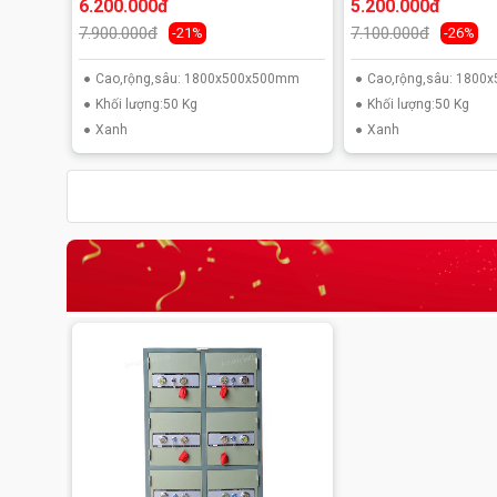
6.200.000đ
5.200.000đ
7.900.000đ
7.100.000đ
-21%
-26%
Cao,rộng,sâu: 1800x500x500mm
Cao,rộng,sâu: 180
Khối lượng:50 Kg
Khối lượng:50 Kg
Xanh
Xanh