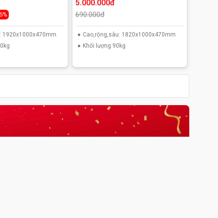
5.000.000đ
690.000đ
-6%
u: 1920x1000x470mm
Cao,rộng,sâu: 1820x1000x470mm
00kg
Khối lượng:90kg