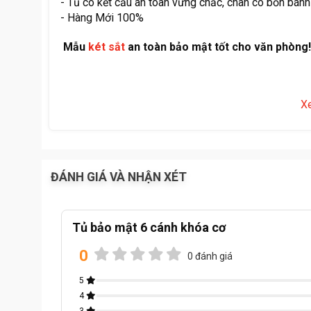
- Tủ có kết cấu an toàn vững chắc, chân có bốn bánh
- Hàng Mới 100%
Mẫu
két sắt
an toàn bảo mật tốt cho văn phòng!
X
ĐÁNH GIÁ VÀ NHẬN XÉT
Tủ bảo mật 6 cánh khóa cơ
0
0 đánh giá
5
4