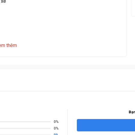
 xe
em thêm
Bạn
0%
0%
0%