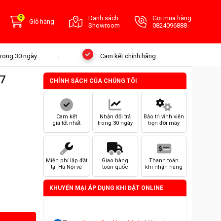
0
Danh sách
Gọi mua hàng
Giỏ hàng
Showroom
0824096888
 trong 30 ngày
Cam kết chính hãng
7
CHÍNH SÁCH CỦA CHÚNG TÔI
Cam kết
Nhận đổi trả
Bảo trì vĩnh viễn
giá tốt nhất
trong 30 ngày
trọn đời máy
Miễn phí lắp đặt
Giao hàng
Thanh toán
tại Hà Nội và
toàn quốc
khi nhận hàng
HCM
KHUYẾN MẠI ÁP DỤNG KHI ĐẶT ONLINE