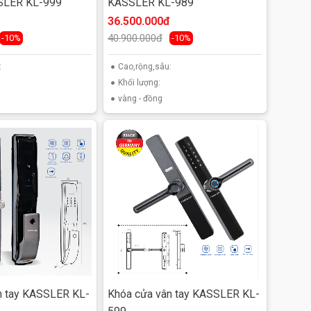
SLER KL-999
KASSLER KL-989
36.500.000đ
40.900.000đ
-10%
-10%
:
Cao,rộng,sâu:
Khối lượng:
vàng - đồng
n tay KASSLER KL-
Khóa cửa vân tay KASSLER KL-