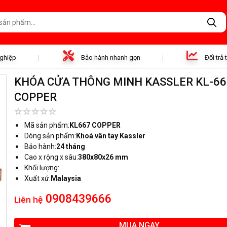
nghiệp
Bảo hành nhanh gọn
Đổi trả
KHÓA CỬA THÔNG MINH KASSLER KL-66
COPPER
Mã sản phẩm:
KL667 COPPER
Dòng sản phẩm:
Khoá vân tay Kassler
Bảo hành:
24 tháng
Cao x rộng x sâu:
380x80x26 mm
Khối lượng:
Xuất xứ:
Malaysia
0908439666
Liên hệ
MUA NGAY