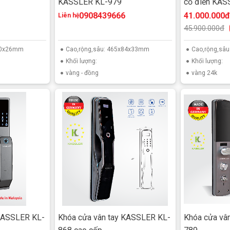
KASSLER KL-979
cổ điển KAS
0908439666
41.000.000đ
Liên hệ
45.900.000đ
x80x26mm
Cao,rộng,sâu: 465x84x33mm
Cao,rộng,sâu
Khối lượng:
Khối lượng:
vàng - đồng
vàng 24k
 KASSLER KL-
Khóa cửa vân tay KASSLER KL-
Khóa cửa vâ