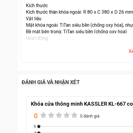
Kích thước
Kích thước thân khóa ngoài: R 80 x C 380 x D 26 m
Vật liệu
Mặt khóa ngoài: TiTan siêu bền (chống oxy hóa), nh
Bề mặt bên trong: TiTan siêu bền (chống oxy hóa)
Hoạt động
Vận hành bằng mật mã, thẻ từ, chìa khóa cơ, buletoot
Mật mã chủ và mật mã người dùng
X
Đăng ký lên đến 100 dấu vân tay, 100 thẻ từ, 30 mậ
Màu hoàn thiện: Màu đen
Nhiệt độ vận hành: -20⁰C~60⁰C
Nguồn điện: 4AA Batteries
ĐÁNH GIÁ VÀ NHẬN XÉT
Nguồn điện khẩn cấp: pin DC9V (không bao gồm)
Tuổi thọ pin: 1 năm
Chức năng
Có thể điều chỉnh âm lượng khi hoạt động từ thấp đ
Khóa cửa thông minh KASSLER KL-667 co
Chức năng xáo trộn mã
0
Chức năng Reset khi bị lỗi chương trình
0 đánh giá
Chức năng cảnh báo khi Pin yếu và lỗi chức năng
5
Có thiết lập chế độ tự động hoặc chế độ thủ công