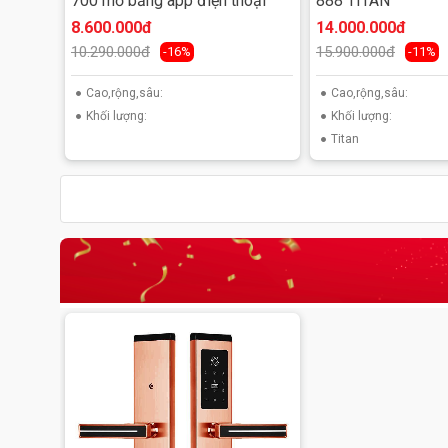
700 mở bằng app điện thoại
888 TITAN
8.600.000đ
14.000.000đ
10.290.000đ
15.900.000đ
-16%
-11%
Cao,rộng,sâu:
Cao,rộng,sâu:
Khối lượng:
Khối lượng:
Titan