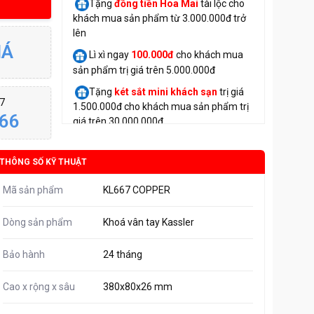
Tặng
đồng tiền Hoa Mai
tài lộc cho
khách mua sản phẩm từ 3.000.000đ trở
lên
IÁ
Lì xì ngay
100.000đ
cho khách mua
sản phẩm trị giá trên 5.000.000đ
Tặng
két sắt mini
khách sạn
trị giá
/7
1.500.000đ cho khách mua sản phẩm trị
66
giá trên 30.000.000đ
THÔNG SỐ KỸ THUẬT
Mã sản phẩm
KL667 COPPER
Dòng sản phẩm
Khoá vân tay Kassler
Bảo hành
24 tháng
Cao x rộng x sâu
380x80x26 mm