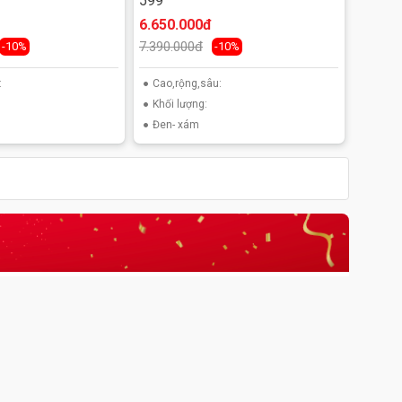
599
6.650.000đ
7.390.000đ
-10%
-10%
:
Cao,rộng,sâu:
Khối lượng:
Đen- xám