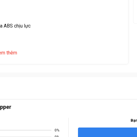
m
ựa ABS chịu lực
h.
em thêm
t mã
ến cao
pper
Bạn
0%
0%