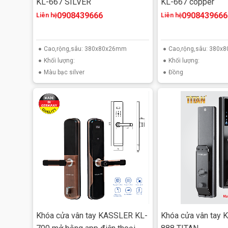
KL-667 SILVER
KL-667 copper
0908439666
0908439666
Liên hệ
Liên hệ
Cao,rộng,sâu: 380x80x26mm
Cao,rộng,sâu: 380
Khối lượng:
Khối lượng:
Màu bạc silver
Đồng
Khóa cửa vân tay KASSLER KL-
Khóa cửa vân tay