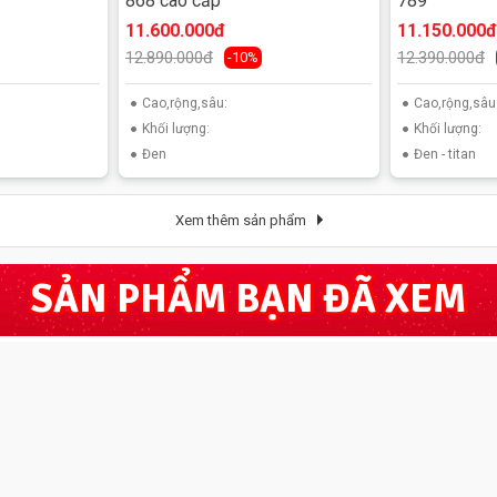
868 cao cấp
789
11.600.000đ
11.150.000đ
12.890.000đ
12.390.000đ
-10%
Cao,rộng,sâu:
Cao,rộng,sâu
Khối lượng:
Khối lượng:
Đen
Đen - titan
Xem thêm sản phẩm
SẢN PHẨM BẠN ĐÃ XEM