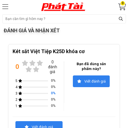
0
ĐÁNH GIÁ VÀ NHẬN XÉT
Két sắt Việt Tiệp K25D khóa cơ
0
Bạn đã dùng sản
0
đánh
phẩm này?
giá
0%
5
Viết đánh giá
0%
4
0%
3
0%
2
0%
1
Viết đánh giá