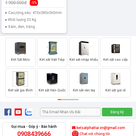
1.900.000đ
-5%
Cao,rộng,sâu: 470x380x360mm
Khối lượng:33 Kg
Xám, đen, trắng
Két Sắt Mini
Két sắt Việt Tiệp
Két sắt nhập khẩu
Két sắt cao cấp
Két sắt gia đình
Két sắt Hàn Quốc
Két sắt vân tay
Két sắt giá rẻ
Gọi mua - Góp ý - Bảo hành
ketsatphattai.vn@gmail.com
0908439666
Chat với chúng tôi