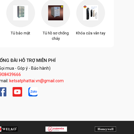
Tủ bảo mật
Tủ hồ sơ chống
Khóa cửa vân tay
cháy
ỔNG ĐÀI HỖ TRỢ MIỄN PHÍ
Gọi mua - Góp ý - Bảo hành)
908439666
mail:
ketsatphattai.vn@gmail.com