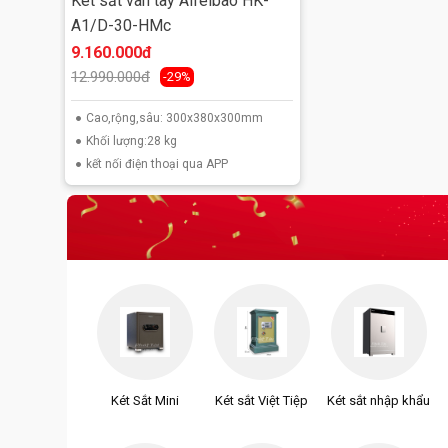
Két sắt vân tay Aifeibao HK-
A1/D-30-HMc
9.160.000đ
12.990.000đ
-29%
Cao,rộng,sâu: 300x380x300mm
Khối lượng:28 kg
kết nối điện thoại qua APP
Két Sắt Mini
Két sắt Việt Tiệp
Két sắt nhập khẩu