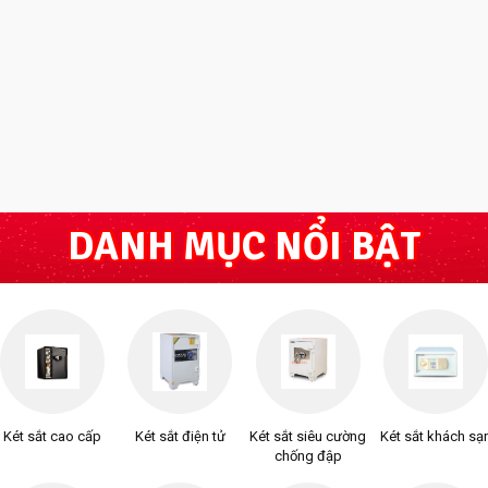
DANH MỤC NỔI BẬT
Két sắt cao cấp
Két sắt điện tử
Két sắt siêu cường
Két sắt khách sạ
chống đập