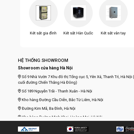
Két sắt gia đình
Két sắt Hàn Quốc
Két sắt vân tay
HỆ THỐNG SHOWROOM
Showroom cửa hàng Hà Nội
Số 9 Nhà Vườn 7 Khu đô thị Tổng cục 5, Yên Xá, Thanh Trì, Hà Nội (
cuối đường Chiến Thắng Hà Đông)
Số 189 Nguyễn Trãi - Thanh Xuân - Hà Nội
Kho hàng Đường Cầu Diễn, Bắc Từ Liêm, Hà Nội
Đường Kim Mã, Ba Đình, Hà Nội
Kho hàng Đường Minh Khai, Hoàng Mai, Hà Nội
Kho hàng Đường Ngô Gia Tự, Long Biên, Hà Nội