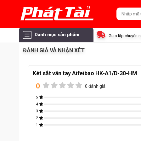
Danh mục sản phẩm
Giao lắp chuyên 
ĐÁNH GIÁ VÀ NHẬN XÉT
Két sắt vân tay Aifeibao HK-A1/D-30-HM
0
0 đánh giá
5
4
3
2
1