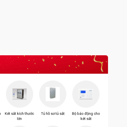
n
Két sắt kích thước
Tủ hồ sơ tủ sắt
Bộ báo động cho
lớn
két sắt