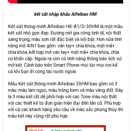
két sắt nhập khẩu Aifeibao HM
Két sắt thông minh Aifeibao HK-A1/D-30HM là một mẫu
két sắt nhỏ gọn đẹp. Đường nét gia công tinh tế, nội thất
sang trọng, màu sơn rất đặc biệt và nổi bật. Hơn nữa tính
năng mở 4IN1 bao gồm: vân tay+ chìa khóa, mật mã+
chìa khóa, kết hợp mở vân tay+ mật mã+ chìa khóa, chìa
cơ khẩn cấp. Ngoài ra còn có tính năng thông báo lịch sử
mở két. Cảnh báo trên Smart Phone mọi lúc mọi nơi kể
cả khi bạn đi công tác nước ngoài.
Mẫu Két sắt thông minh Aifeibao 30HM bao gồm có 3
màu: màu lam ngọc, màu trắng kem và màu vàng đất. Đây
là 3 màu két rất dễ phối hợp với các Tone màu nội thất
với các thiết kế từ đơn giản hiện đại đến tân cổ. Phù hợp
với cả các khách hàng yêu cầu về màu sắc phong thủy thì
mẫu két này cũng rất phù hợp.