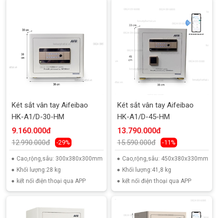
Két sắt vân tay Aifeibao
Két sắt vân tay Aifeibao
HK-A1/D-30-HM
HK-A1/D-45-HM
9.160.000đ
13.790.000đ
12.990.000đ
15.590.000đ
-29%
-11%
Cao,rộng,sâu: 300x380x300mm
Cao,rộng,sâu: 450x380x330mm
Khối lượng:28 kg
Khối lượng:41,8 kg
kết nối điện thoại qua APP
kết nối điện thoại qua APP