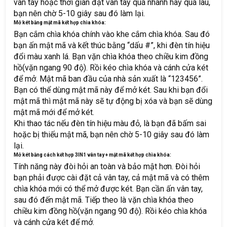
vân tay hoặc thời gian đặt vân tay quá nhanh hay quá lâu,
bạn nên chờ 5-10 giây sau đó làm lại.
Mở két bằng mật mã kết hợp chìa khóa:
Bạn cắm chìa khóa chính vào khe cắm chìa khóa. Sau đó
bạn ấn mật mã và kết thúc bằng “dấu #”, khi đèn tín hiệu
đổi màu xanh lá. Bạn vặn chìa khóa theo chiều kim đồng
hồ(vặn ngang 90 độ). Rồi kéo chìa khóa và cánh cửa két
để mở. Mật mã ban đầu của nhà sản xuất là “123456”.
Bạn có thể dùng mật mã này để mở két. Sau khi bạn đổi
mật mã thì mật mã này sẽ tự động bị xóa và bạn sẽ dùng
mật mã mới để mở két.
Khi thao tác nếu đèn tín hiệu màu đỏ, là bạn đã bấm sai
hoặc bị thiếu mật mã, bạn nên chờ 5-10 giây sau đó làm
lại.
Mở két bằng cách kết hợp 3IN1 vân tay + mật mã kết hợp chìa khóa:
Tính năng này đòi hỏi an toàn và bảo mật hơn. Đòi hỏi
bạn phải được cài đặt cả vân tay, cả mật mã và có thêm
chìa khóa mới có thể mở được két. Bạn cần ấn vân tay,
sau đó đến mật mã. Tiếp theo là vặn chìa khóa theo
chiều kim đồng hồ(vặn ngang 90 độ). Rồi kéo chìa khóa
và cánh cửa két để mở.