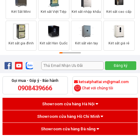
Két Sắt Mini
Két sắt Việt Tiệp
Két sắt nhập khẩu
Két sắt cao cấp
Két sắt gia đình
Két sắt Hàn Quốc
Két sắt vân tay
Két sắt giá rẻ
Gọi mua - Góp ý - Bảo hành
ketsatphattai.vn@gmail.com
0908439666
Chat với chúng tôi
Showroom cửa hàng Hà Nội
Showroom cửa hàng Hồ Chí Minh
Showroom cửa hàng Đà nẵng