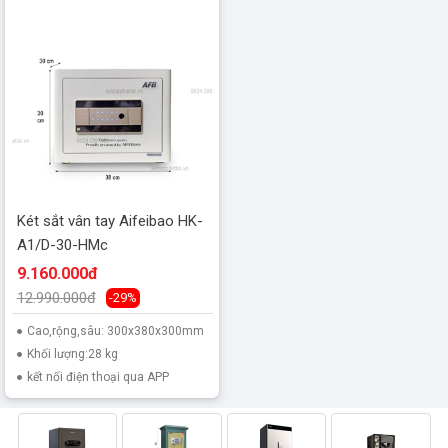
Két sắt vân tay Aifeibao HK-
A1/D-30-HMc
9.160.000đ
12.990.000đ
-29%
Cao,rộng,sâu: 300x380x300mm
Khối lượng:28 kg
kết nối điện thoại qua APP