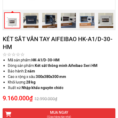
KÉT SẮT VÂN TAY AIFEIBAO HK-A1/D-30-
HM
Mã sản phẩm:
HK-A1/D-30-HM
Dòng sản phẩm:
Két sắt thông minh Aifeibao Seri HM
Bảo hành:
2 năm
Cao x rộng x sâu:
300x380x300 mm
Khối lượng:
28 kg
Xuất xứ:
Nhập khẩu nguyên chiếc
9.160.000₫
12.990.000₫
MUA NGAY
(Giao hàng tận nhà)