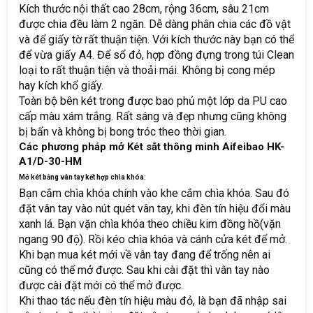
Kích thước nội thất cao 28cm, rộng 36cm, sâu 21cm
được chia đều làm 2 ngăn. Dễ dàng phân chia các đồ vật
và để giấy tờ rất thuận tiện. Với kích thước này bạn có thể
để vừa giấy A4. Để sổ đỏ, hợp đồng đựng trong túi Clean
loại to rất thuận tiện và thoải mái. Không bị cong mép
hay kích khổ giấy.
Toàn bộ bên két trong được bao phủ một lớp da PU cao
cấp màu xám trắng. Rất sáng và đẹp nhưng cũng không
bị bẩn và không bị bong tróc theo thời gian.
Các phương pháp mở Két sắt thông minh Aifeibao HK-
A1/D-30-HM
Mở két bằng vân tay kết hợp chìa khóa:
Bạn cắm chìa khóa chính vào khe cắm chìa khóa. Sau đó
đặt vân tay vào nút quét vân tay, khi đèn tín hiệu đổi màu
xanh lá. Bạn vặn chìa khóa theo chiều kim đồng hồ(vặn
ngang 90 độ). Rồi kéo chìa khóa và cánh cửa két để mở.
Khi bạn mua két mới về vân tay đang để trống nên ai
cũng có thể mở được. Sau khi cài đặt thì vân tay nào
được cài đặt mới có thể mở được.
Khi thao tác nếu đèn tín hiệu màu đỏ, là bạn đã nhập sai