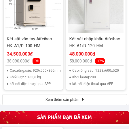
Két sắt vân tay Aifeibao
Két sắt nhập khẩu Aifeibao
HK-A1/D-100-HM
HK-A1/D-120-HM
34.500.000đ
48.000.000đ
38.090.000đ
58.000.000đ
-9%
-17%
Cao,rộng,sâu: 920x500x360mm
Cao,rộng,sâu: 1228x600x520
Khối lượng:158,6 kg
Khối lượng:200
kết nối điện thoại qua APP
kết nối điện thoại qua APP
Xem thêm sản phẩm
SẢN PHẨM BẠN ĐÃ XEM