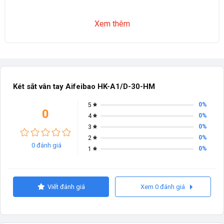
Xem thêm
Két sắt vân tay Aifeibao HK-A1/D-30-HM
0%
5
0
0%
4
0%
3
0%
2
0 đánh giá
0%
1
Viết đánh giá
Xem 0 đánh giá