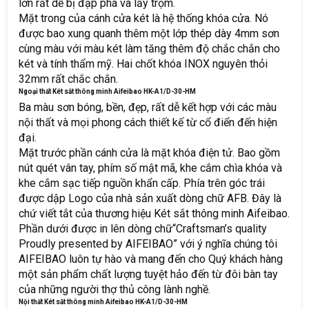
lớn rất dễ bị đập phá và lấy trộm.
Mặt trong của cánh cửa két là hệ thống khóa cửa. Nó
được bao xung quanh thêm một lớp thép dày 4mm sơn
cùng màu với màu két làm tăng thêm độ chắc chắn cho
két và tính thẩm mỹ. Hai chốt khóa INOX nguyên thỏi
32mm rất chắc chắn.
Ngoại thất Két sắt thông minh Aifeibao HK-A1/D-30-HM
Ba màu sơn bóng, bền, đẹp, rất dễ kết hợp với các màu
nội thất và mọi phong cách thiết kế từ cổ điển đến hiện
đại.
Mặt trước phần cánh cửa là mặt khóa điện tử. Bao gồm
nút quét vân tay, phím số mật mã, khe cắm chìa khóa và
khe cắm sạc tiếp nguồn khẩn cấp. Phía trên góc trái
được dập Logo của nhà sản xuất dòng chữ AFB. Đây là
chứ viết tắt của thương hiệu Két sắt thông minh Aifeibao.
Phần dưới được in lên dòng chữ“Craftsman’s quality
Proudly presented by AIFEIBAO” với ý nghĩa chúng tôi
AIFEIBAO luôn tự hào và mang đến cho Quý khách hàng
một sản phẩm chất lượng tuyệt hảo đến từ đôi bàn tay
của những người thợ thủ công lành nghề.
Nội thất Két sắt thông minh Aifeibao HK-A1/D-30-HM