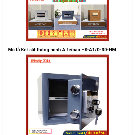
Mô tả Két sắt thông minh Aifeibao HK-A1/D-30-HM