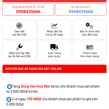
Tổng đài tư vấn (8:00 - 22:00)
Gọi đặt mua 24/7
0908439666
0908439666
Cam kết
Nhận đổi trả
Bảo trì vĩnh viễn
giá tốt nhất
trong 30 ngày
trọn đời máy
Miễn phí lắp đặt
Giao hàng
Thanh toán
tại Hà Nội và HCM
toàn quốc
khi nhận hàng
KHUYẾN MẠI ÁP DỤNG KHI ĐẶT ONLINE
Tặng
đồng tiền Hoa Mai
tài lộc cho khách mua sản phẩm
từ 3.000.000đ trở lên
Lì xì ngay
100.000đ
cho khách mua sản phẩm trị giá trên
5.000.000đ