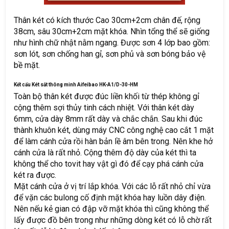
Thân két có kích thước Cao 30cm+2cm chân đế, rộng
38cm, sâu 30cm+2cm mặt khóa. Nhìn tổng thể sẽ giống
như hình chữ nhật nằm ngang. Được sơn 4 lớp bao gồm:
sơn lót, sơn chống han gỉ, sơn phủ và sơn bóng bảo vệ
bề mặt.
Kết cấu Két sắt thông minh Aifeibao HK-A1/D-30-HM
Toàn bộ thân két được đúc liền khối từ thép không gỉ
cộng thêm sợi thủy tinh cách nhiệt. Với thân két dày
6mm, cửa dày 8mm rất dày và chắc chắn. Sau khi đúc
thành khuôn két, dùng máy CNC công nghệ cao cắt 1 mặt
để làm cánh cửa rồi hàn bản lề âm bên trong. Nên khe hở
cánh cửa là rất nhỏ. Cộng thêm độ dày của két thì ta
không thể cho tovit hay vật gì đó để cạy phá cánh cửa
két ra được.
Mặt cánh cửa ở vị trí lắp khóa. Với các lỗ rất nhỏ chỉ vừa
để vặn các bulong cố định mặt khóa hay luồn dây điện.
Nên nếu kẻ gian có đập vỡ mặt khóa thì cũng không thể
lấy được đồ bên trong như những dòng két có lỗ chờ rất