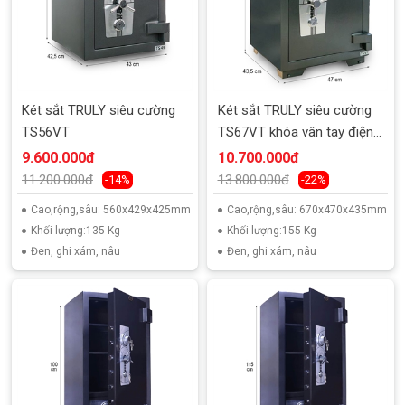
Két sắt TRULY siêu cường
Két sắt TRULY siêu cường
TS56VT
TS67VT khóa vân tay điện
tử
9.600.000đ
10.700.000đ
11.200.000đ
13.800.000đ
-14%
-22%
Cao,rộng,sâu: 560x429x425mm
Cao,rộng,sâu: 670x470x435mm
Khối lượng:135 Kg
Khối lượng:155 Kg
Đen, ghi xám, nâu
Đen, ghi xám, nâu