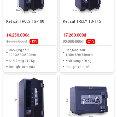
Két sắt TRULY TS-100
Két sắt TRULY TS-115
14.250.000đ
17.260.000đ
16.500.000đ
22.000.000đ
-13%
-21%
Cao,rộng,sâu:
Cao,rộng,sâu:
1000x580x500mm
1150x620x580mm
Khối lượng:310 Kg
Khối lượng:440 Kg
Đen, ghi xám, nâu
Đen, ghi xám, nâu