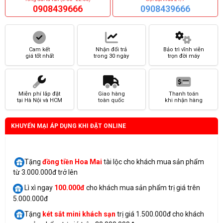
0908439666
0908439666
Cam kết
Nhận đổi trả
Bảo trì vĩnh viễn
giá tốt nhất
trong 30 ngày
trọn đời máy
Miễn phí lắp đặt
Giao hàng
Thanh toán
tại Hà Nội và HCM
toàn quốc
khi nhận hàng
KHUYẾN MẠI ÁP DỤNG KHI ĐẶT ONLINE
Tặng
đồng tiền Hoa Mai
tài lộc cho khách mua sản phẩm
từ 3.000.000đ trở lên
Lì xì ngay
100.000đ
cho khách mua sản phẩm trị giá trên
5.000.000đ
Tặng
két sắt mini
khách sạn
trị giá 1.500.000đ cho khách