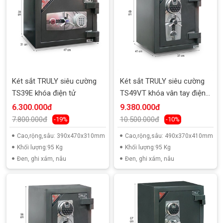
Két sắt TRULY siêu cường
Két sắt TRULY siêu cường
TS39E khóa điện tử
TS49VT khóa vân tay điện
tử
6.300.000đ
9.380.000đ
7.800.000đ
10.500.000đ
-19%
-10%
Cao,rộng,sâu: 390x470x310mm
Cao,rộng,sâu: 490x370x410mm
Khối lượng:95 Kg
Khối lượng:95 Kg
Đen, ghi xám, nâu
Đen, ghi xám, nâu