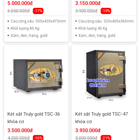
5.000.000đ
3.150.000đ
6.050.000đ
3.900.000đ
-17%
-19%
Cao,rộng,sâu: 500x420x475mm
Cao,rộng,sâu: 320x400x360mm
Khối lượng:85 Kg
Khối lượng:45 Kg
Xám, đen, trắng, gold
Xám, đen, trắng, gold
Két sắt Truly gold TSC-36
Két sắt Truly gold TSC-47
khóa cơ
khóa cơ
3.500.000đ
3.930.000đ
4.200.000đ
5.000.000đ
-16%
-21%