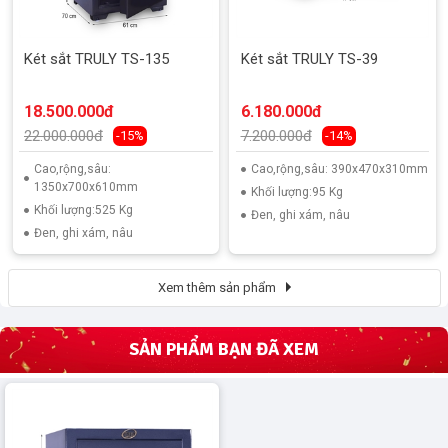
Két sắt TRULY TS-135
Két sắt TRULY TS-39
18.500.000đ
6.180.000đ
22.000.000đ
7.200.000đ
-15%
-14%
Cao,rộng,sâu:
Cao,rộng,sâu: 390x470x310mm
1350x700x610mm
Khối lượng:95 Kg
Khối lượng:525 Kg
Đen, ghi xám, nâu
Đen, ghi xám, nâu
Xem thêm sản phẩm
SẢN PHẨM BẠN ĐÃ XEM