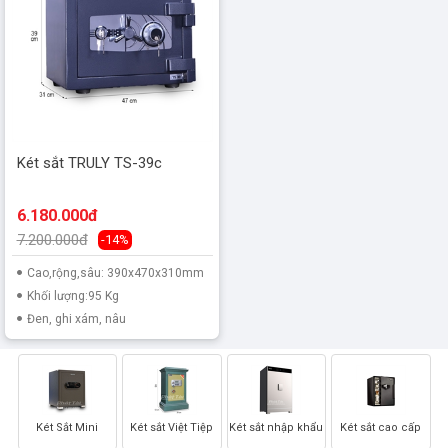
Két sắt TRULY TS-39c
6.180.000đ
7.200.000đ
-14%
Cao,rộng,sâu: 390x470x310mm
Khối lượng:95 Kg
Đen, ghi xám, nâu
Két Sắt Mini
Két sắt Việt Tiệp
Két sắt nhập khẩu
Két sắt cao cấp