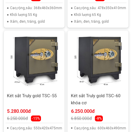
Cao,rộng,sâu: 368x460x360mm
Cao,rộng,sâu: 478x350x410mm
Khối lượng:55 Kg
Khối lượng:65 Kg
Xám, đen, trắng, gold
Xám, đen, trắng, gold
Két sắt Truly gold TSC-55
Két sắt Truly gold TSC-60
khóa cơ
5.280.000đ
6.250.000đ
6.250.000đ
6.850.000đ
-15%
-8%
Cao,rộng,sâu: 550x420x475mm
Cao,rộng,sâu: 600x460x490mm