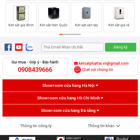
Két sắt gia đình
Két sắt Hàn Quốc
Két sắt vân tay
Két sắt giá rẻ
Gọi mua - Góp ý - Bảo hành
ketsatphattai.vn@gmail.com
0908439666
Chat với chúng tôi
Showroom cửa hàng Hà Nội
Showroom cửa hàng Hồ Chí Minh
Showroom cửa hàng Đà nẵng
Thông tin công ty
Thông tin khác