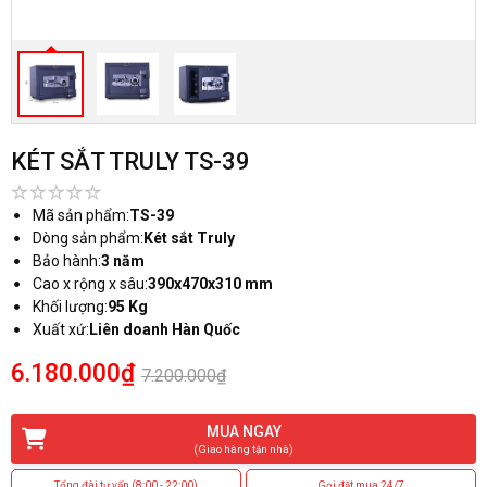
KÉT SẮT TRULY TS-39
Mã sản phẩm:
TS-39
Dòng sản phẩm:
Két sắt Truly
Bảo hành:
3 năm
Cao x rộng x sâu:
390x470x310 mm
Khối lượng:
95 Kg
Xuất xứ:
Liên doanh Hàn Quốc
6.180.000₫
7.200.000₫
MUA NGAY
(Giao hàng tận nhà)
Tổng đài tư vấn (8:00 - 22:00)
Gọi đặt mua 24/7