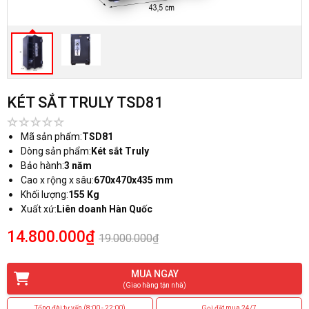
KÉT SẮT TRULY TSD81
Mã sản phẩm:
TSD81
Dòng sản phẩm:
Két sắt Truly
Bảo hành:
3 năm
Cao x rộng x sâu:
670x470x435 mm
Khối lượng:
155 Kg
Xuất xứ:
Liên doanh Hàn Quốc
14.800.000₫
19.000.000₫
MUA NGAY
(Giao hàng tận nhà)
Tổng đài tư vấn (8:00 - 22:00)
Gọi đặt mua 24/7