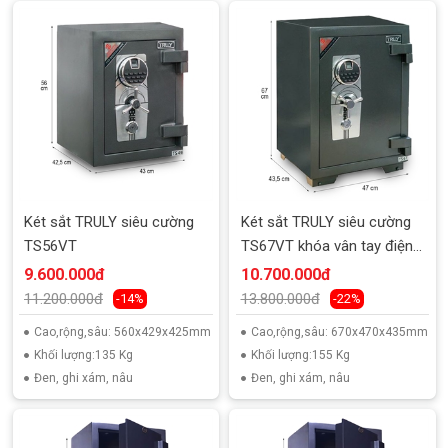
Két sắt TRULY siêu cường
Két sắt TRULY siêu cường
TS56VT
TS67VT khóa vân tay điện
tử
9.600.000đ
10.700.000đ
11.200.000đ
13.800.000đ
-14%
-22%
Cao,rộng,sâu: 560x429x425mm
Cao,rộng,sâu: 670x470x435mm
Khối lượng:135 Kg
Khối lượng:155 Kg
Đen, ghi xám, nâu
Đen, ghi xám, nâu