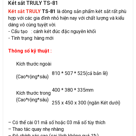
Két sắt TRULY TS-81
Két sắt TRULY
TS-81
là dòng sản phẩm két sắt rất phù
hợp với các gia đình nhỏ hiện nay với chất lượng và kiểu
dáng vô cùng tuyệt vời.
- Cấu tạo : cánh két đúc đặc nguyên khối
- Tình trạng: hàng mới
Thông số kỹ thuật :
Kích thước ngoài
810 * 507 * 525(cả bản lề)
(Cao*rộng*sâu)
400 * 380 * 335mm
Kích thước trong
(Cao*rộng*sâu)
255 x 450 x 300 (ngăn Két dưới)
– Có thể cài 01 mã số hoặc 03 mã số tùy thích
– Thao tác quay nhẹ nhàng
– Độ chính xác cao (sai lệch không quá 1%)