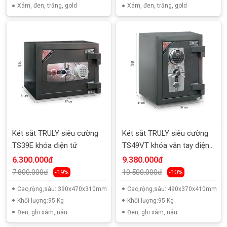
Xám, đen, trắng, gold
Xám, đen, trắng, gold
Két sắt TRULY siêu cường
Két sắt TRULY siêu cường
TS39E khóa điện tử
TS49VT khóa vân tay điện
tử
6.300.000đ
9.380.000đ
7.800.000đ
10.500.000đ
-19%
-10%
Cao,rộng,sâu: 390x470x310mm
Cao,rộng,sâu: 490x370x410mm
Khối lượng:95 Kg
Khối lượng:95 Kg
Đen, ghi xám, nâu
Đen, ghi xám, nâu