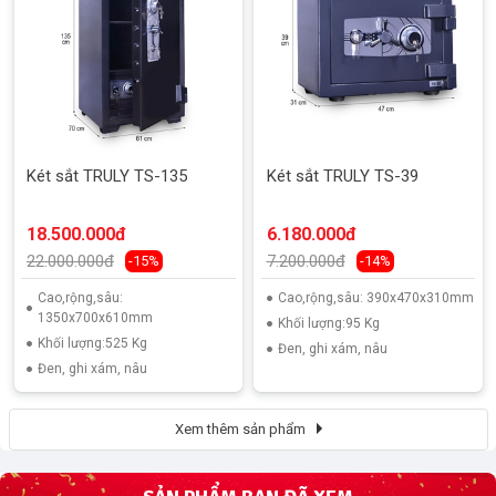
Két sắt TRULY TS-135
Két sắt TRULY TS-39
18.500.000đ
6.180.000đ
22.000.000đ
7.200.000đ
-15%
-14%
Cao,rộng,sâu:
Cao,rộng,sâu: 390x470x310mm
1350x700x610mm
Khối lượng:95 Kg
Khối lượng:525 Kg
Đen, ghi xám, nâu
Đen, ghi xám, nâu
Xem thêm sản phẩm