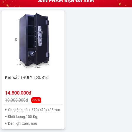
SẢN PHẨM BẠN ĐÃ XEM
Két sắt TRULY TSD81c
14.800.000đ
19.000.000đ
-22%
Cao,rộng,sâu: 670x470x435mm
Khối lượng:155 Kg
Đen, ghi xám, nâu