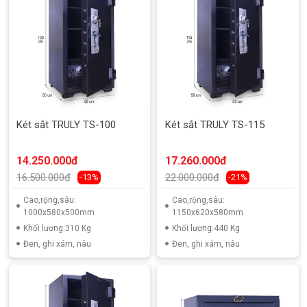
Két sắt TRULY TS-100
Két sắt TRULY TS-115
14.250.000đ
17.260.000đ
16.500.000đ
22.000.000đ
-13%
-21%
Cao,rộng,sâu:
Cao,rộng,sâu:
1000x580x500mm
1150x620x580mm
Khối lượng:310 Kg
Khối lượng:440 Kg
Đen, ghi xám, nâu
Đen, ghi xám, nâu