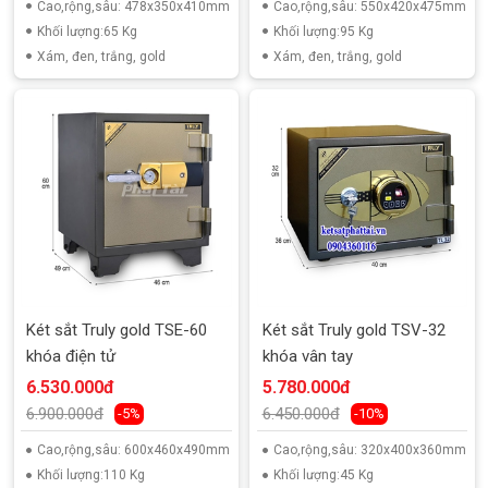
Cao,rộng,sâu: 478x350x410mm
Cao,rộng,sâu: 550x420x475mm
Khối lượng:65 Kg
Khối lượng:95 Kg
Xám, đen, trắng, gold
Xám, đen, trắng, gold
Két sắt Truly gold TSE-60
Két sắt Truly gold TSV-32
khóa điện tử
khóa vân tay
6.530.000đ
5.780.000đ
6.900.000đ
6.450.000đ
-5%
-10%
Cao,rộng,sâu: 600x460x490mm
Cao,rộng,sâu: 320x400x360mm
Khối lượng:110 Kg
Khối lượng:45 Kg