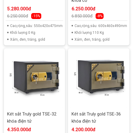
khóa cơ
5.280.000đ
6.250.000đ
6.250.000đ
6.850.000đ
-15%
-8%
Cao,rộng,sâu: 550x420x475mm
Cao,rộng,sâu: 600x460x490mm
Khối lượng:0 Kg
Khối lượng:110 Kg
Xám, đen, trắng, gold
Xám, đen, trắng, gold
Két sắt Truly gold TSE-32
Két sắt Truly gold TSE-36
khóa điện tử
khóa điện tử
4.350.000đ
4.200.000đ