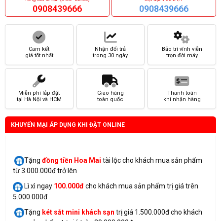
0908439666
0908439666
Cam kết
Nhận đổi trả
Bảo trì vĩnh viễn
giá tốt nhất
trong 30 ngày
trọn đời máy
Miễn phí lắp đặt
Giao hàng
Thanh toán
tại Hà Nội và HCM
toàn quốc
khi nhận hàng
KHUYẾN MẠI ÁP DỤNG KHI ĐẶT ONLINE
Tặng
đồng tiền Hoa Mai
tài lộc cho khách mua sản phẩm
từ 3.000.000đ trở lên
Lì xì ngay
100.000đ
cho khách mua sản phẩm trị giá trên
5.000.000đ
Tặng
két sắt mini
khách sạn
trị giá 1.500.000đ cho khách