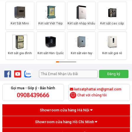
Két Sắt Mini
Két sắt Việt Tiệp
Két sắt nhập khẩu
Két sắt cao cấp
Két sắt gia đình
Két sắt Hàn Quốc
Két sắt vân tay
Két sắt giá rẻ
Gọi mua - Góp ý - Bảo hành
ketsatphattai.vn@gmail.com
0908439666
Chat với chúng tôi
Showroom cửa hàng Hà Nội
Showroom cửa hàng Hồ Chí Minh