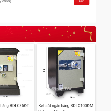
Gửi
đi
n hàng BDI C35ĐT
Két sắt ngân hàng BDI C100ĐM