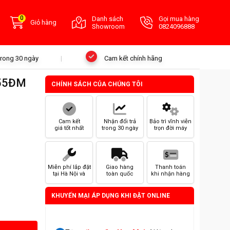
0
Danh sách
Gọi mua hàng
Giỏ hàng
Showroom
0824096888
 trong 30 ngày
Cam kết chính hãng
C55ĐM
CHÍNH SÁCH CỦA CHÚNG TÔI
Cam kết
Nhận đổi trả
Bảo trì vĩnh viễn
giá tốt nhất
trong 30 ngày
trọn đời máy
Miễn phí lắp đặt
Giao hàng
Thanh toán
tại Hà Nội và
toàn quốc
khi nhận hàng
HCM
KHUYẾN MẠI ÁP DỤNG KHI ĐẶT ONLINE