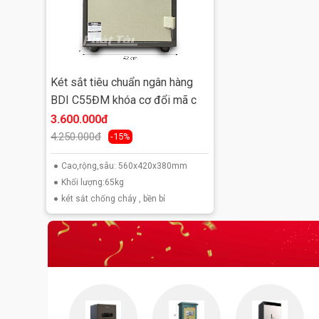
Két sắt tiêu chuẩn ngân hàng
BDI C55ĐM khóa cơ đổi mã c
3.600.000đ
4.250.000đ
-15%
Cao,rộng,sâu: 560x420x380mm
Khối lượng:65kg
két sắt chống cháy , bền bỉ