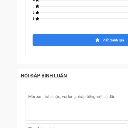
4
3
2
1
Viết đánh giá
Tính năng
:
- Két sắt có thành phần của bột chống cháy nên có t
HỎI ĐÁP BÌNH LUẬN
- Két được trang bị một bộ khóa chìa bi chống sao c
- Sự kết hợp giữa khóa chìa và khóa mã cơ đổi mã t
- Két sắt có khả năng chống khoan phá, khò lửa.
Sản phẩm
Két Sắt
chống cháy
sản xuất theo tiêu 