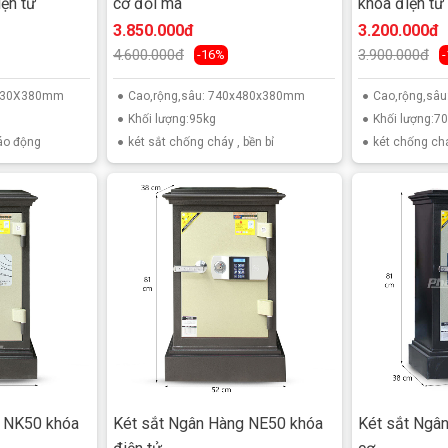
ện tử
cơ đổi mã
khóa điện tử
3.850.000đ
3.200.000đ
4.600.000đ
3.900.000đ
-16%
X430X380mm
Cao,rộng,sâu: 740x480x380mm
Cao,rộng,sâ
Khối lượng:95kg
Khối lượng:7
báo động
két sắt chống cháy , bền bỉ
két chống ch
ua két sắt tránh hàng giả
g NK50 khóa
Két sắt Ngân Hàng NE50 khóa
Két sắt Ngâ