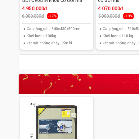
BDI C90ĐM khóa cơ đổi mã
cơ đổi mã
4.950.000đ
4.070.000đ
6.000.000đ
5.000.000đ
-17%
-18%
Cao,rộng,sâu: 640x430x500mm
Cao,rộng,sâu: 810
Khối lượng:100kg
Khối lượng:110 kg
két sắt chống cháy , bền bỉ
két sắt chống cháy , 