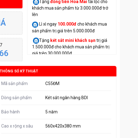
Tặng
đồng tiền Hoa Mai
tài lộc cho
khách mua sản phẩm từ 3.000.000đ trở
lên
IÁ
Lì xì ngay
100.000đ
cho khách mua
sản phẩm trị giá trên 5.000.000đ
Tặng
két sắt mini
khách sạn
trị giá
/7
1.500.000đ cho khách mua sản phẩm trị
66
giá trên 30.000.000đ
THÔNG SỐ KỸ THUẬT
Mã sản phẩm
C55ĐM
Dòng sản phẩm
Két sắt ngân hàng BDI
Bảo hành
5 năm
Cao x rộng x sâu
560x420x380 mm