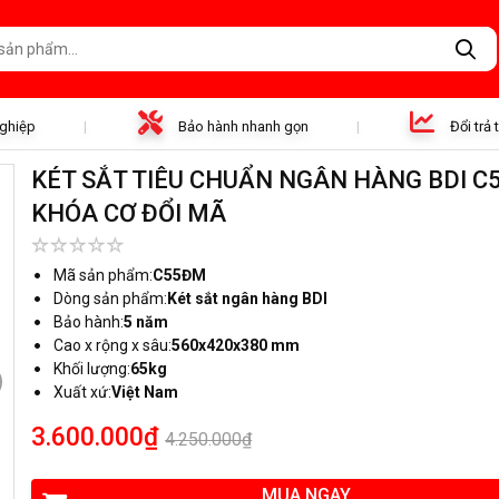
nghiệp
Bảo hành nhanh gọn
Đổi trả
KÉT SẮT TIÊU CHUẨN NGÂN HÀNG BDI 
KHÓA CƠ ĐỔI MÃ
Mã sản phẩm:
C55ĐM
Dòng sản phẩm:
Két sắt ngân hàng BDI
Bảo hành:
5 năm
Cao x rộng x sâu:
560x420x380 mm
Khối lượng:
65kg
Xuất xứ:
Việt Nam
3.600.000₫
4.250.000₫
MUA NGAY