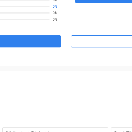
0%
0%
0%
hể chịu được nhiệt độ tới 1200°C trong vòng 120 phút.
hép.
heo ý muốn của khách hàng, bảo mật an toàn, bền bỉ nhất
chuẩn Quốc tế: