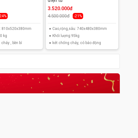
điện tử
3.520.000đ
4.500.000đ
-24%
-21%
u: 810x520x380mm
Cao,rộng,sâu: 740x480x380mm
0 kg
Khối lượng:95kg
 cháy , bền bỉ
két chống cháy, có báo động