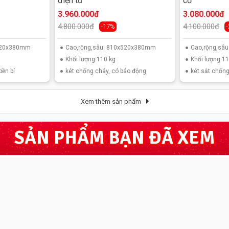
điện tử
cơ
3.960.000đ
3.080.000đ
4.800.000đ
4.100.000đ
-17%
x520x380mm
Cao,rộng,sâu: 810x520x380mm
Cao,rộng,sâ
Khối lượng:110 kg
Khối lượng:11
bền bỉ
két chống cháy, có báo động
két sắt chống
Xem thêm sản phẩm
SẢN PHẨM BẠN ĐÃ XEM