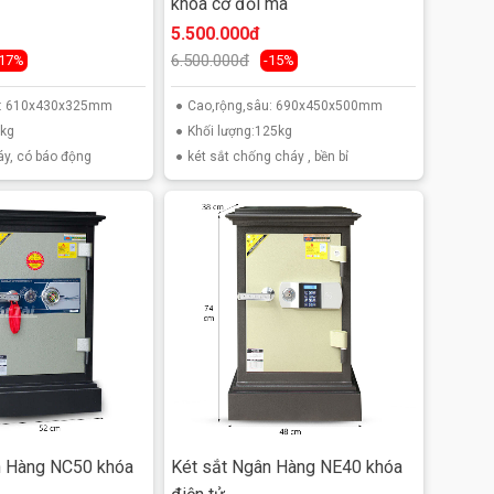
khóa cơ đổi mã
5.500.000đ
6.500.000đ
-17%
-15%
u: 610x430x325mm
Cao,rộng,sâu: 690x450x500mm
0kg
Khối lượng:125kg
áy, có báo động
két sắt chống cháy , bền bỉ
n Hàng NC50 khóa
Két sắt Ngân Hàng NE40 khóa