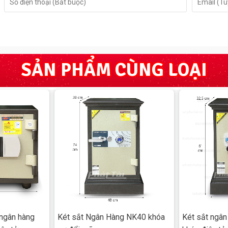
SẢN PHẨM CÙNG LOẠI
cao cấp được nhập khẩu, ở giữa 2 lớp thép siêu cường
 được xục bọt khí giúp két có khả năng chống cháy tốt
p với sự bền bỉ và an toàn của khóa mã dạng cơ đổi mã
a chìa 4 cạnh giúp két có khả năng an toàn bảo mật tốt
 lòng két rộng dãi chia làm 3 ngăn trong đó có 1 ngăn kéo
giúp người dùng có nhiều lựa chọn để đồ.
ược kiểm định rõ ràng với ngưỡng nhiệt 1200 độ C trong
hống chịu lực từ bên ngoài nhờ vào 2 lớp thép siêu cường
 ngân hàng
Két sắt Ngân Hàng NK40 khóa
Két sắt ngâ
g hơn bê tông.