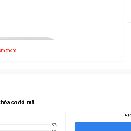
em thêm
khóa cơ đổi mã
Bạn
0%
0%