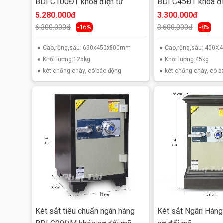
BDI C100ĐT khóa điện tử
BDI C45ĐT khóa đi
5.280.000đ
3.300.000đ
6.300.000đ
3.600.000đ
-16%
-8%
Cao,rộng,sâu: 690x450x500mm
Cao,rộng,sâu: 400
Khối lượng:125kg
Khối lượng:45kg
két chống cháy, có báo động
két chống cháy, có 
Kinh nghiệm chọn m
Két sắt tiêu chuẩn ngân hàng
Két sắt Ngân Hàn