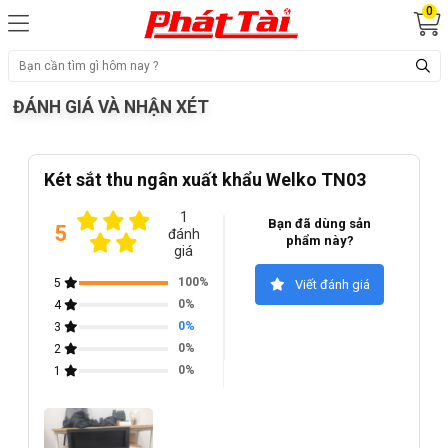
0
ĐÁNH GIÁ VÀ NHẬN XÉT
Két sắt thu ngân xuất khẩu Welko TN03
1
Bạn đã dùng sản
5
đánh
phẩm này?
giá
100%
5
Viết đánh giá
0%
4
0%
3
0%
2
0%
1