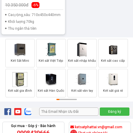
10.350.000đ
-6%
Cao,rộng,sâu: 710x450x440mm
Khối lượng:70kg
Thu ngân thả tiền
Két Sắt Mini
Két sắt Việt Tiệp
Két sắt nhập khẩu
Két sắt cao cấp
Két sắt gia đình
Két sắt Hàn Quốc
Két sắt vân tay
Két sắt giá rẻ
Gọi mua - Góp ý - Bảo hành
ketsatphattai.vn@gmail.com