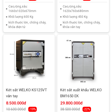
Cao,rộng,sâu:
Cao,rộng,sâu:
1660x1020x670mm
1620x760x680mm
Khối lượng:600 Kg
Khối lượng:450 Kg
kích thước lớn, chống cháy,
kích thước lớn, chống cháy,
khóa điện tử
khóa vân tay
Két sắt WELKO KS125VT
Két sắt xuất khẩu WELKO
vân tay
BM1650 EK
8.500.000đ
29.800.000đ
10.600.000đ
38.500.000đ
-19%
-22%