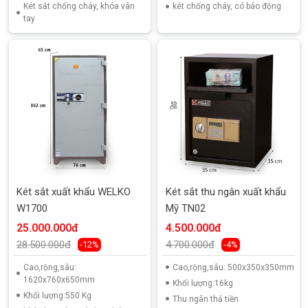
Két sắt chống cháy, khóa vân
két chống cháy, có báo động
tay
Két sắt xuất khẩu WELKO
Két sắt thu ngân xuất khẩu
W1700
Mỹ TN02
25.000.000đ
4.500.000đ
28.500.000đ
4.700.000đ
-12%
-4%
Cao,rộng,sâu:
Cao,rộng,sâu: 500x350x350mm
1620x760x650mm
Khối lượng:16kg
Khối lượng:550 Kg
Thu ngân thả tiền