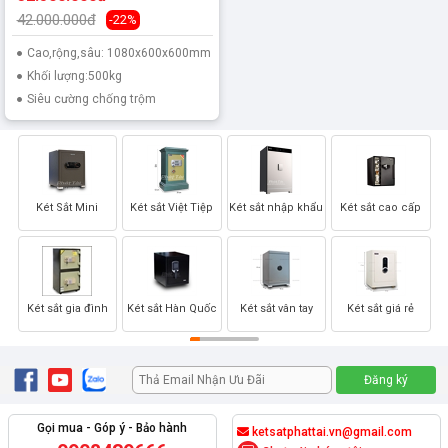
42.000.000đ
-22%
Cao,rộng,sâu: 1080x600x600mm
Khối lượng:500kg
Siêu cường chống trộm
Két Sắt Mini
Két sắt Việt Tiệp
Két sắt nhập khẩu
Két sắt cao cấp
Két sắt gia đình
Két sắt Hàn Quốc
Két sắt vân tay
Két sắt giá rẻ
Gọi mua - Góp ý - Bảo hành
ketsatphattai.vn@gmail.com