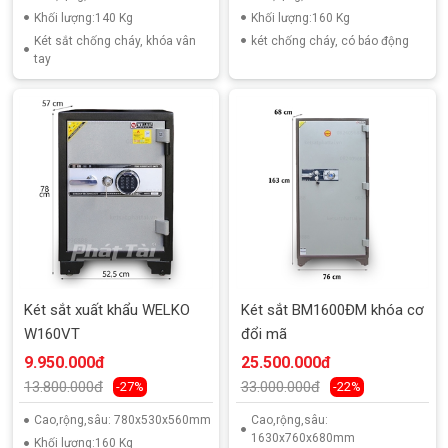
Khối lượng:140 Kg
Khối lượng:160 Kg
Két sắt chống cháy, khóa vân
két chống cháy, có báo động
tay
Két sắt xuất khẩu WELKO
Két sắt BM1600ĐM khóa cơ
W160VT
đổi mã
9.950.000đ
25.500.000đ
13.800.000đ
33.000.000đ
-27%
-22%
Cao,rộng,sâu: 780x530x560mm
Cao,rộng,sâu:
1630x760x680mm
Khối lượng:160 Kg