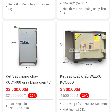
Khối lượng:400 Kg
Két sắt chống cháy, khóa vân
tay
kích thước lớn, chống cháy, bền
bỉ
Két Sắt chống cháy
Két sắt xuất khẩu WELKO
KCC1400 gray khóa điện tử
KCC60ĐT
22.500.000đ
3.300.000đ
32.000.000đ
4.500.000đ
-29%
-26%
Cao,rộng,sâu:
Cao,rộng,sâu: 375x455x360mm
1330x760x680mm
Khối lượng:60 Kg