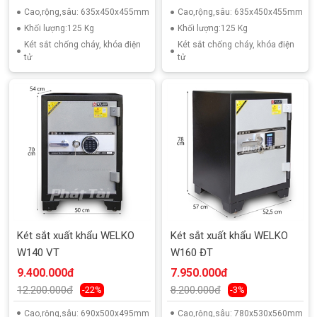
Cao,rộng,sâu: 635x450x455mm
Cao,rộng,sâu: 635x450x455mm
Khối lượng:125 Kg
Khối lượng:125 Kg
Két sắt chống cháy, khóa điện
Két sắt chống cháy, khóa điện
tử
tử
Két sắt xuất khẩu WELKO
Két sắt xuất khẩu WELKO
W140 VT
W160 ĐT
9.400.000đ
7.950.000đ
12.200.000đ
8.200.000đ
-22%
-3%
Cao,rộng,sâu: 690x500x495mm
Cao,rộng,sâu: 780x530x560mm