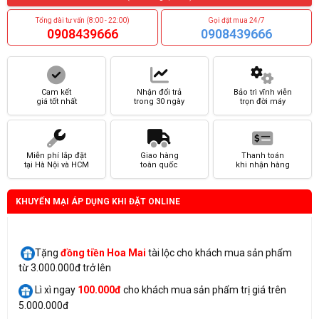
Tổng đài tư vấn (8:00 - 22:00)
Gọi đặt mua 24/7
0908439666
0908439666
Cam kết
Nhận đổi trả
Bảo trì vĩnh viễn
giá tốt nhất
trong 30 ngày
trọn đời máy
Miễn phí lắp đặt
Giao hàng
Thanh toán
tại Hà Nội và HCM
toàn quốc
khi nhận hàng
KHUYẾN MẠI ÁP DỤNG KHI ĐẶT ONLINE
Tặng
đồng tiền Hoa Mai
tài lộc cho khách mua sản phẩm
từ 3.000.000đ trở lên
Lì xì ngay
100.000đ
cho khách mua sản phẩm trị giá trên
5.000.000đ