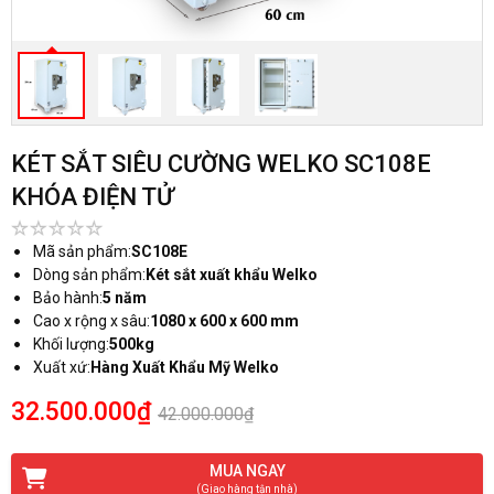
KÉT SẮT SIÊU CƯỜNG WELKO SC108E
KHÓA ĐIỆN TỬ
Mã sản phẩm:
SC108E
Dòng sản phẩm:
Két sắt xuất khẩu Welko
Bảo hành:
5 năm
Cao x rộng x sâu:
1080 x 600 x 600 mm
Khối lượng:
500kg
Xuất xứ:
Hàng Xuất Khẩu Mỹ Welko
32.500.000₫
42.000.000₫
MUA NGAY
(Giao hàng tận nhà)