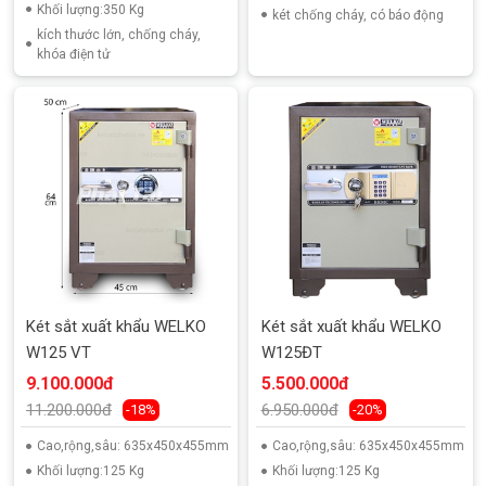
Khối lượng:350 Kg
két chống cháy, có báo động
kích thước lớn, chống cháy,
khóa điện tử
Két sắt xuất khẩu WELKO
Két sắt xuất khẩu WELKO
W125 VT
W125ĐT
9.100.000đ
5.500.000đ
11.200.000đ
6.950.000đ
-18%
-20%
Cao,rộng,sâu: 635x450x455mm
Cao,rộng,sâu: 635x450x455mm
Khối lượng:125 Kg
Khối lượng:125 Kg