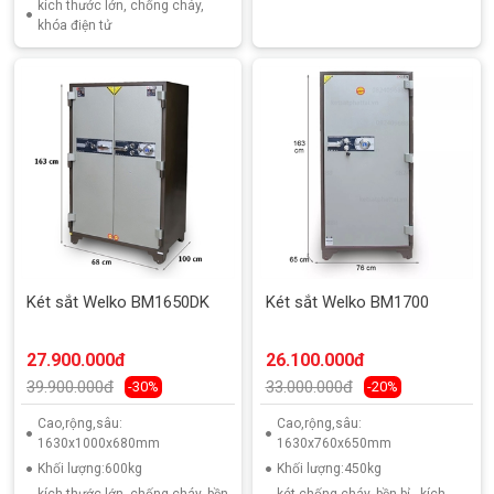
kích thước lớn, chống cháy,
khóa điện tử
Két sắt Welko BM1650DK
Két sắt Welko BM1700
27.900.000đ
26.100.000đ
39.900.000đ
33.000.000đ
-30%
-20%
Cao,rộng,sâu:
Cao,rộng,sâu:
1630x1000x680mm
1630x760x650mm
Khối lượng:600kg
Khối lượng:450kg