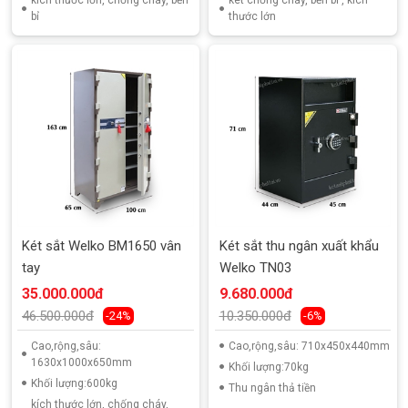
kích thước lớn, chống cháy, bền
két chống cháy, bền bỉ , kích
bỉ
thước lớn
Két sắt Welko BM1650 vân
Két sắt thu ngân xuất khẩu
tay
Welko TN03
35.000.000đ
9.680.000đ
46.500.000đ
10.350.000đ
-24%
-6%
Cao,rộng,sâu:
Cao,rộng,sâu: 710x450x440mm
1630x1000x650mm
Khối lượng:70kg
Khối lượng:600kg
Thu ngân thả tiền
kích thước lớn, chống cháy,