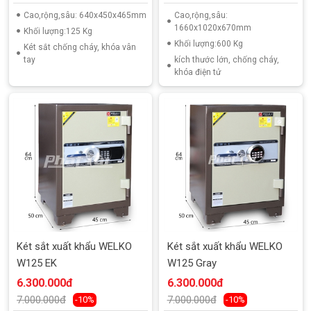
Cao,rộng,sâu: 640x450x465mm
Cao,rộng,sâu:
1660x1020x670mm
Khối lượng:125 Kg
Khối lượng:600 Kg
Két sắt chống cháy, khóa vân
tay
kích thước lớn, chống cháy,
khóa điện tử
Két sắt xuất khẩu WELKO
Két sắt xuất khẩu WELKO
W125 EK
W125 Gray
6.300.000đ
6.300.000đ
7.000.000đ
7.000.000đ
-10%
-10%