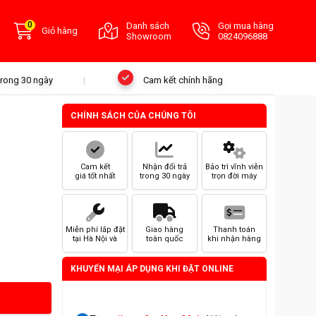
0
Danh sách
Gọi mua hàng
Giỏ hàng
Showroom
0824096888
 trong 30 ngày
Cam kết chính hãng
CHÍNH SÁCH CỦA CHÚNG TÔI
Cam kết
Nhận đổi trả
Bảo trì vĩnh viễn
giá tốt nhất
trong 30 ngày
trọn đời máy
Miễn phí lắp đặt
Giao hàng
Thanh toán
tại Hà Nội và
toàn quốc
khi nhận hàng
HCM
KHUYẾN MẠI ÁP DỤNG KHI ĐẶT ONLINE