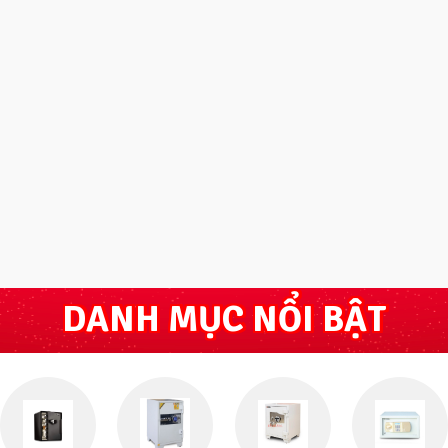
a riêng biệt, khoang rộng lớn có khay ngăn cùng các chốt
và thay đổi kích thước các ngăn tiện lợi hơn khi sử dụng.
ăm
tại nơi sử dụng kể từ ngày mua
DANH MỤC NỔI BẬT