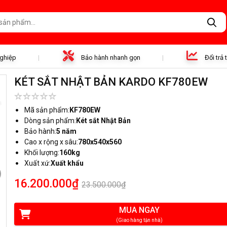
nghiệp
Bảo hành nhanh gọn
Đổi trả
KÉT SẮT NHẬT BẢN KARDO KF780EW
Mã sản phẩm:
KF780EW
Dòng sản phẩm:
Két sắt Nhật Bản
Bảo hành:
5 năm
Cao x rộng x sâu:
780x540x560
Khối lượng:
160kg
Xuất xứ:
Xuất khẩu
16.200.000₫
23.500.000₫
MUA NGAY
(Giao hàng tận nhà)