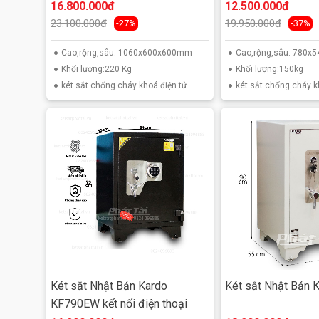
Két sắt Nhật Bản Kardo KF780EW trang bị hệ thống
16.800.000đ
12.500.000đ
bộ khóa
vân tay kết hợp điện tử
dùng
pin AA
có ph
23.100.000đ
19.950.000đ
-27%
-37%
vân tay mở két bằng vân tay.
Với khả năng nhạy bén và bảo mật bằng dấu vân tay c
Cao,rộng,sâu: 1060x600x600mm
Cao,rộng,sâu: 780x
đổi mã dễ dàng độ dài mã số từ
2 đến 12 ký tự số
.
Khối lượng:220 Kg
Khối lượng:150kg
vân tay hoặc nguyên mật mã điện tử hoặc kết hợp cả
két sắt chống cháy khoá điện tử
két sắt chống cháy k
khóa nhằm tăng cấp độ bảo mật
Do vậy người dùng có thể hoàn toàn yên tâm khi có k
Két sắt Nhật Bản Kardo
Két sắt Nhật Bản 
KF790EW kết nối điện thoại