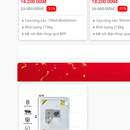
16.200.000đ
18.200.000đ
23.500.000đ
26.500.000đ
-31%
-31%
Cao,rộng,sâu: 790x540x560mm
Cao,rộng,sâu: 900
Khối lượng:170kg
Khối lượng:210kg
kết nối điện thoại qua APP
kết nối điện thoại qu