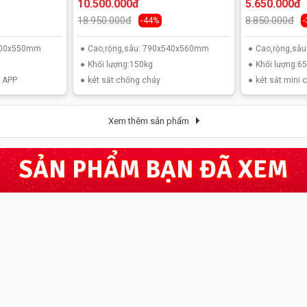
10.500.000đ
5.650.000đ
18.950.000đ
8.850.000đ
-44%
x600x550mm
Cao,rộng,sâu: 790x540x560mm
Cao,rộng,sâ
Khối lượng:150kg
Khối lượng:6
a APP
két sắt chống cháy
két sắt mini
Xem thêm sản phẩm
SẢN PHẨM BẠN ĐÃ XEM