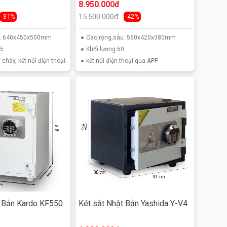
8.950.000đ
15.500.000đ
-31%
-42%
u: 640x450x500mm
Cao,rộng,sâu: 560x420x380mm
25
Khối lượng:60
 cháy, kết nối điện thoại
kết nối điện thoại qua APP
t Bản Kardo KF550
Két sắt Nhật Bản Yashida Y-V4