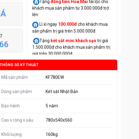
Tặng
đồng tiền Hoa Mai
tài lộc cho
khách mua sản phẩm từ 3.000.000đ trở
IÁ
lên
Lì xì ngay
100.000đ
cho khách mua
sản phẩm trị giá trên 5.000.000đ
/7
Tặng
két sắt mini
khách sạn
trị giá
66
1.500.000đ cho khách mua sản phẩm trị
giá trên 30.000.000đ
THÔNG SỐ KỸ THUẬT
Mã sản phẩm
KF780EW
Dòng sản phẩm
Két sắt Nhật Bản
Bảo hành
5 năm
Cao x rộng x sâu
780x540x560
Khối lượng
160kg