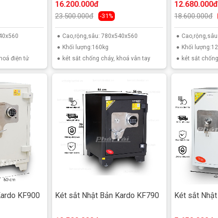
 khoá bao gồm 01 ổ khoá mở bằng chìa(ko bắt buộc) và 01
16.200.000đ
12.680.000đ
ím bấm số dùng để mở khoá bằng mật khẩu và phím chạm
23.500.000đ
18.600.000đ
-31%
ó thể lưu trữ số lượng lớn vân tay,mật mã điện tử thay
540x560
Cao,rộng,sâu: 780x540x560
Cao,rộng,sâ
Người dùng có thể tùy chọn chế độ sử dụng có thể nguyên
Khối lượng:160kg
Khối lượng:1
 vân tay và mã số điện tử hoặc tất cả bao gồm cả chìa
hoá điện tử
két sắt chống cháy, khoá vân tay
két sắt chống
ẻ gian cố tình xâm phạm két sắt.
Kardo KF900
Két sắt Nhật Bản Kardo KF790
Két sắt Nhậ