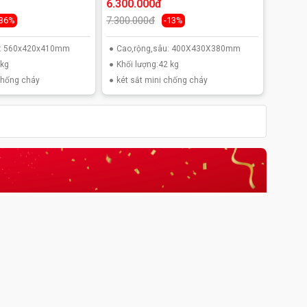
6.300.000đ
7.300.000đ
-36%
-13%
u: 560x420x410mm
Cao,rộng,sâu: 400X430X380mm
5kg
Khối lượng:42 kg
 chống cháy
két sắt mini chống cháy