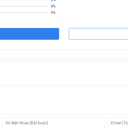
0%
0%
0
ết kế bản lề ngoài trang bị 10 chốt đúc đặc cắm sâu vào
t.