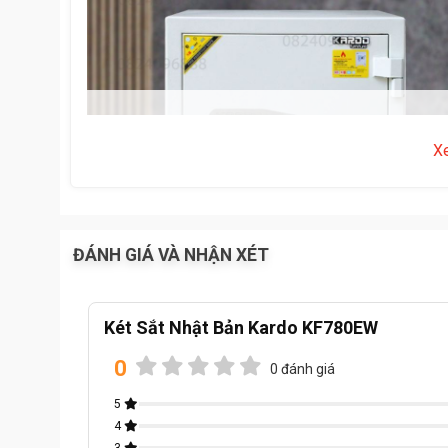
X
ĐÁNH GIÁ VÀ NHẬN XÉT
Két Sắt Nhật Bản Kardo KF780EW
0
0 đánh giá
5
4
Thông số kĩ thuật: