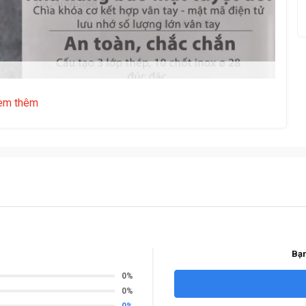
em thêm
Bạn
0%
0%
0%