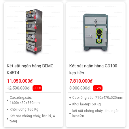
Két sắt ngân hàng BEMC
Két sắt ngân hàng GD100
K45T4
kẹp tiền
11.050.000đ
7.810.000đ
12.500.000đ
8.900.000đ
-11%
-12%
Cao,rộng,sâu:
Cao,rộng,sâu: 710x470x525mm
1600x430x360mm
Khối lượng:150 Kg
Khối lượng:160 Kg
két sắt chống cháy , thu ngân
Két sắt chống cháy, bền bỉ, 4
kẹp tiền
tầng