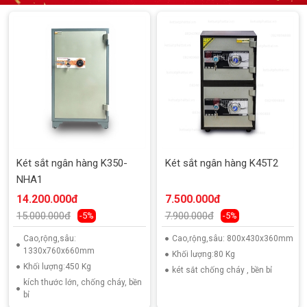
Két sắt ngân hàng K350-
Két sắt ngân hàng K45T2
NHA1
14.200.000đ
7.500.000đ
15.000.000đ
7.900.000đ
-5%
-5%
Cao,rộng,sâu:
Cao,rộng,sâu: 800x430x360mm
1330x760x660mm
Khối lượng:80 Kg
Khối lượng:450 Kg
két sắt chống cháy , bền bỉ
kích thước lớn, chống cháy, bền
bỉ