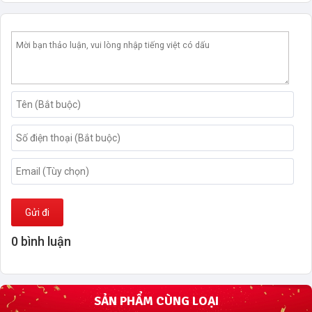
Gửi đi
0 bình luận
SẢN PHẨM CÙNG LOẠI