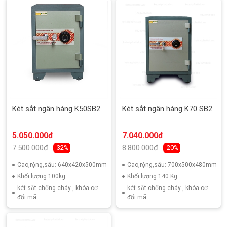
Két sắt ngân hàng K50SB2
Két sắt ngân hàng K70 SB2
5.050.000đ
7.040.000đ
7.500.000đ
8.800.000đ
-32%
-20%
Cao,rộng,sâu: 640x420x500mm
Cao,rộng,sâu: 700x500x480mm
Khối lượng:100kg
Khối lượng:140 Kg
két sắt chống cháy , khóa cơ
két sắt chống cháy , khóa cơ
đổi mã
đổi mã