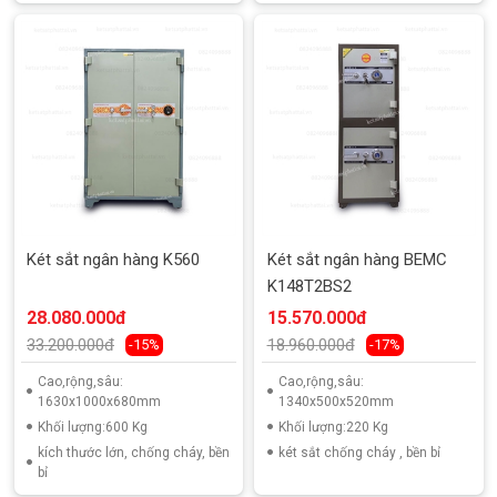
Két sắt ngân hàng K560
Két sắt ngân hàng BEMC
K148T2BS2
28.080.000đ
15.570.000đ
33.200.000đ
18.960.000đ
-15%
-17%
Cao,rộng,sâu:
Cao,rộng,sâu:
1630x1000x680mm
1340x500x520mm
Khối lượng:600 Kg
Khối lượng:220 Kg
kích thước lớn, chống cháy, bền
két sắt chống cháy , bền bỉ
bỉ