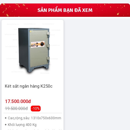
SẢN PHẨM BẠN ĐÃ XEM
Két sắt ngân hàng K250c
17.500.000đ
19.500.000đ
-10%
Cao,rộng,sâu: 1310x750x600mm
Khối lượng:400 Kg