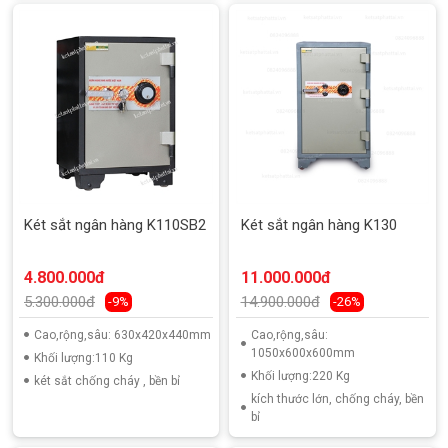
Két sắt ngân hàng K110SB2
Két sắt ngân hàng K130
4.800.000đ
11.000.000đ
5.300.000đ
14.900.000đ
-9%
-26%
Cao,rộng,sâu: 630x420x440mm
Cao,rộng,sâu:
1050x600x600mm
Khối lượng:110 Kg
Khối lượng:220 Kg
két sắt chống cháy , bền bỉ
kích thước lớn, chống cháy, bền
bỉ