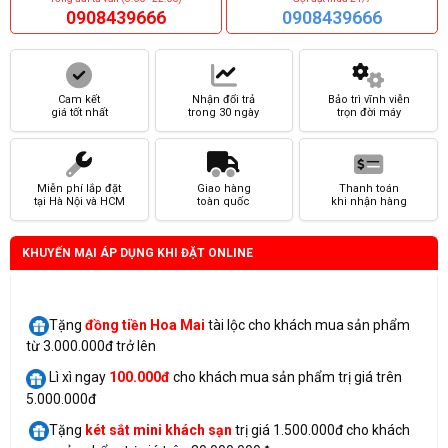
0908439666
0908439666
Cam kết
Nhận đổi trả
Bảo trì vĩnh viễn
giá tốt nhất
trong 30 ngày
trọn đời máy
Miễn phí lắp đặt
Giao hàng
Thanh toán
tại Hà Nội và HCM
toàn quốc
khi nhận hàng
KHUYẾN MẠI ÁP DỤNG KHI ĐẶT ONLINE
Tặng
đồng tiền Hoa Mai
tài lộc cho khách mua sản phẩm
từ 3.000.000đ trở lên
Lì xì ngay
100.000đ
cho khách mua sản phẩm trị giá trên
5.000.000đ
Tặng
két sắt mini
khách sạn
trị giá 1.500.000đ cho khách