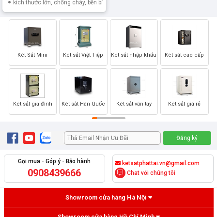
kích thước lớn, chống cháy, bền bỉ
Két Sắt Mini
Két sắt Việt Tiệp
Két sắt nhập khẩu
Két sắt cao cấp
Két sắt gia đình
Két sắt Hàn Quốc
Két sắt vân tay
Két sắt giá rẻ
Gọi mua - Góp ý - Bảo hành
ketsatphattai.vn@gmail.com
0908439666
Chat với chúng tôi
Showroom cửa hàng Hà Nội
Showroom cửa hàng Hồ Chí Minh