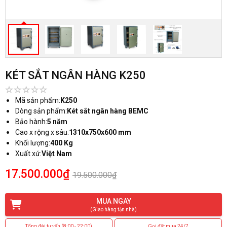
KÉT SẮT NGÂN HÀNG K250
Mã sản phẩm:
K250
Dòng sản phẩm:
Két sắt ngân hàng BEMC
Bảo hành:
5 năm
Cao x rộng x sâu:
1310x750x600 mm
Khối lượng:
400 Kg
Xuất xứ:
Việt Nam
17.500.000₫
19.500.000₫
MUA NGAY
(Giao hàng tận nhà)
Tổng đài tư vấn (8:00 - 22:00)
Gọi đặt mua 24/7