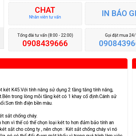
CHAT
IN BÁO G
Nhân viên tư vấn
Tổng đài tư vấn (8:00 - 22:00)
Gọi đặt mua 24
0908439666
09084396
két K45.Với tính năng sử dụng 2 tầng tăng tính năng,
t.Bên trong lòng mỗi tầng két có 1 khay cố định.Cánh sử
ổi.Sơn tĩnh điện bền màu.
ét sắt chống cháy.
n hơn vì thế có thể chọn loại két to hơn đảm bảo tính an
 két sắt cho công ty , nên chọn : Két sắt chống cháy vì nó
ữa, nó có thể đổi được mật khẩu vì trong quá trình làm việc