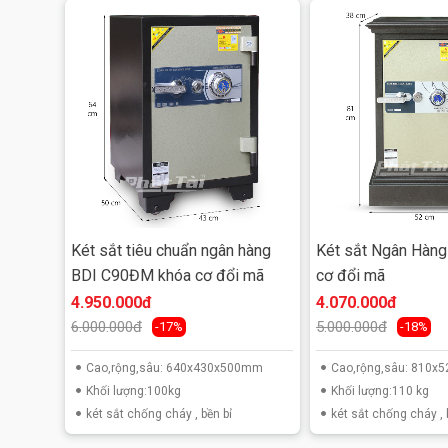
Két sắt tiêu chuẩn ngân hàng
Két sắt Ngân Hàn
BDI C90ĐM khóa cơ đổi mã
cơ đổi mã
Kinh nghiệm chọn m
4.950.000đ
4.070.000đ
6.000.000đ
5.000.000đ
-17%
-18%
Cao,rộng,sâu: 640x430x500mm
Cao,rộng,sâu: 810
Khối lượng:100kg
Khối lượng:110 kg
két sắt chống cháy , bền bỉ
két sắt chống cháy , 