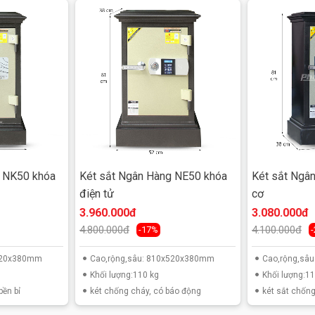
g NK50 khóa
Két sắt Ngân Hàng NE50 khóa
Két sắt Ngâ
điện tử
cơ
ua két sắt tránh hàng giả
3.960.000đ
3.080.000đ
4.800.000đ
4.100.000đ
-17%
x520x380mm
Cao,rộng,sâu: 810x520x380mm
Cao,rộng,sâ
Khối lượng:110 kg
Khối lượng:11
bền bỉ
két chống cháy, có báo động
két sắt chống