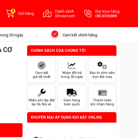
0
Danh sách
Gọi mua hàng
Giỏ hàng
Showroom
0824096888
 trong 30 ngày
Cam kết chính hãng
A CƠ
CHÍNH SÁCH CỦA CHÚNG TÔI
Cam kết
Nhận đổi trả
Bảo trì vĩnh viễn
giá tốt nhất
trong 30 ngày
trọn đời máy
Miễn phí lắp đặt
Giao hàng
Thanh toán
tại Hà Nội và
toàn quốc
khi nhận hàng
HCM
KHUYẾN MẠI ÁP DỤNG KHI ĐẶT ONLINE