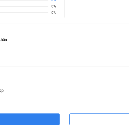
0%
0%
 thân
op