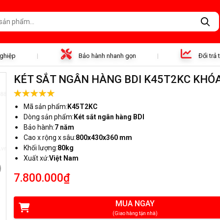
nghiệp
Bảo hành nhanh gọn
Đổi trả
KÉT SẮT NGÂN HÀNG BDI K45T2KC KHÓ
Mã sản phẩm:
K45T2KC
Dòng sản phẩm:
Két sắt ngân hàng BDI
Bảo hành:
7 năm
Cao x rộng x sâu:
800x430x360 mm
Khối lượng:
80kg
Xuất xứ:
Việt Nam
7.800.000₫
MUA NGAY
(Giao hàng tận nhà)