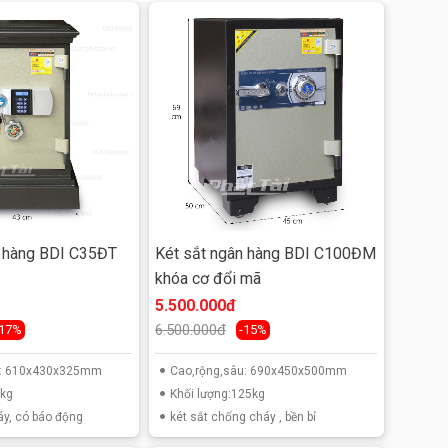
n hàng BDI C35ĐT
Két sắt ngân hàng BDI C100ĐM
khóa cơ đổi mã
5.500.000đ
6.500.000đ
-17%
-15%
u: 610x430x325mm
Cao,rộng,sâu: 690x450x500mm
0kg
Khối lượng:125kg
áy, có báo động
két sắt chống cháy , bền bỉ