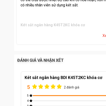
có nhiều nhân viên sử dụng két sắt.
Két sắt ngân hàng K45T2KC khóa cơ
Mã sản phẩm: K45T2KC
X
Thương hiệu:
Két sắt BDI
Loại sản phẩm:
Két sắt ngân hàng
Hệ thống khóa : khóa cơ
Cấu tạo: thân két đúc đặc nguyên khối
ĐÁNH GIÁ VÀ NHẬN XÉT
Tình trạng: hàng mới
Bảo hành: 7 năm
Nhà sản xuất: BDI
Két sắt ngân hàng BDI K45T2KC khóa cơ
5
2 đánh giá
5
4