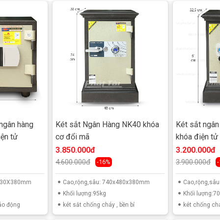
hể chịu được nhiệt độ tới 1200°C trong vòng 120 phút.
hép.
o ý muốn của khách hàng, chống dò mã.
chuẩn Quốc tế:
 ngân hàng
Két sắt Ngân Hàng NK40 khóa
Két sắt ngâ
ện tử
cơ đổi mã
khóa điện tử
3.850.000đ
3.200.000đ
4.600.000đ
3.900.000đ
-16%
X430X380mm
Cao,rộng,sâu: 740x480x380mm
Cao,rộng,sâ
Khối lượng:95kg
Khối lượng:7
báo động
két sắt chống cháy , bền bỉ
két chống ch