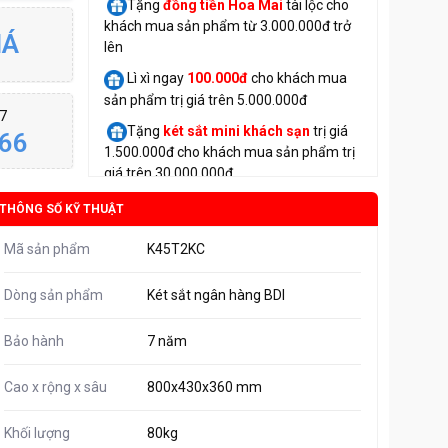
Tặng
đồng tiền Hoa Mai
tài lộc cho
khách mua sản phẩm từ 3.000.000đ trở
IÁ
lên
Lì xì ngay
100.000đ
cho khách mua
sản phẩm trị giá trên 5.000.000đ
/7
Tặng
két sắt mini
khách sạn
trị giá
66
1.500.000đ cho khách mua sản phẩm trị
giá trên 30.000.000đ
THÔNG SỐ KỸ THUẬT
Mã sản phẩm
K45T2KC
Dòng sản phẩm
Két sắt ngân hàng BDI
Bảo hành
7 năm
Cao x rộng x sâu
800x430x360 mm
Khối lượng
80kg