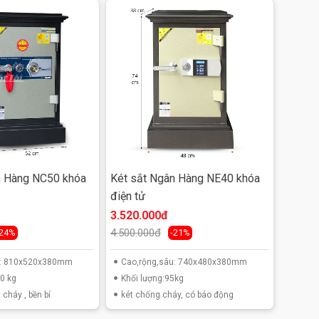
n Hàng NC50 khóa
Két sắt Ngân Hàng NE40 khóa
điện tử
3.520.000đ
4.500.000đ
-24%
-21%
u: 810x520x380mm
Cao,rộng,sâu: 740x480x380mm
0 kg
Khối lượng:95kg
 cháy , bền bỉ
két chống cháy, có báo động