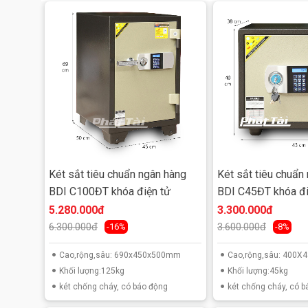
Tính năng
:
- Két sắt có thành phần của bột chống cháy nên có t
- Két được trang bị một bộ khóa chìa bi chống sao c
- Sự kết hợp giữa khóa chìa và khóa mã dạng cơ the
- Két sắt có khả năng chống khoan phá, khò lửa.
Sản phẩm
Két Sắt chống cháy
sản xuất theo tiêu 
Két sắt tiêu chuẩn ngân hàng
Két sắt tiêu chuẩn
✔ SGS Iso 9001:2015
BDI C100ĐT khóa điện tử
BDI C45ĐT khóa đi
5.280.000đ
3.300.000đ
✔ Chứng nhận số: VN 16/0059
6.300.000đ
3.600.000đ
-16%
-8%
✔ Chứng nhận VINCAS 049-QMS (IAF)
Cao,rộng,sâu: 690x450x500mm
Cao,rộng,sâu: 400
Khối lượng:125kg
Khối lượng:45kg
✔ TCCS 01:2010/VTNH&ATKQ
két chống cháy, có báo động
két chống cháy, có 