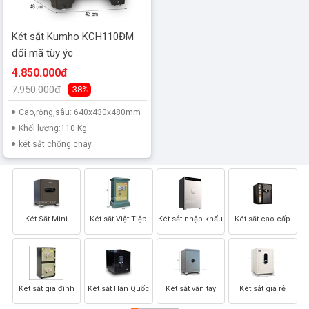
Két sắt Kumho KCH110ĐM
đổi mã tùy ýc
4.850.000đ
7.950.000đ
-38%
Cao,rộng,sâu: 640x430x480mm
Khối lượng:110 Kg
két sắt chống cháy
Két Sắt Mini
Két sắt Việt Tiệp
Két sắt nhập khẩu
Két sắt cao cấp
Két sắt gia đình
Két sắt Hàn Quốc
Két sắt vân tay
Két sắt giá rẻ