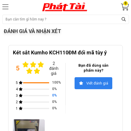
0
ĐÁNH GIÁ VÀ NHẬN XÉT
Két sắt Kumho KCH110ĐM đổi mã tùy ý
2
Bạn đã dùng sản
5
đánh
phẩm này?
giá
100%
5
Viết đánh giá
0%
4
0%
3
0%
2
0%
1