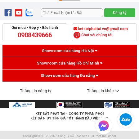
Gọi mua - Góp ý - Bảo hành
ketsatphattai.vn@gmail.com
0908439666
Chat với chúng tôi
Showroom cửa hàng Hà Nội
Showroom cửa hàng Hồ Chí Minh
Showroom cửa hàng Đà nẵng
Thông tin công ty
Thông tin khác
KÉT SẮT PHÁT TÀI
- CÔNG TY PHÂN PHỐI
KÉT SẮT- UY TÍN- GIÁ TỐT HÀNG ĐẦU VIỆT NAM
Copyright © 2012 - 2023 Công Ty Cổ Phần Sản Xuất Phát Tài Global