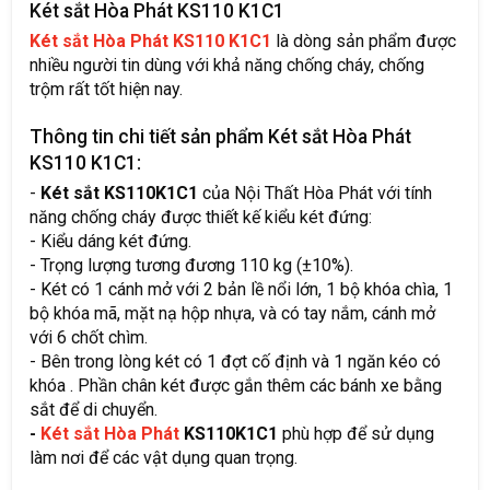
Két sắt Hòa Phát KS110 K1C1
Két sắt Hòa Phát KS110 K1C1
là dòng sản phẩm được
nhiều người tin dùng với khả năng chống cháy, chống
trộm rất tốt hiện nay.
Thông tin chi tiết sản phẩm Két sắt Hòa Phát
KS110 K1C1:
-
Két sắt KS110K1C1
của Nội Thất Hòa Phát với tính
năng chống cháy được thiết kế kiểu két đứng:
- Kiểu dáng két đứng.
- Trọng lượng tương đương 110 kg (±10%).
- Két có 1 cánh mở với 2 bản lề nổi lớn, 1 bộ khóa chìa, 1
bộ khóa mã, mặt nạ hộp nhựa, và có tay nắm, cánh mở
với 6 chốt chìm.
- Bên trong lòng két có 1 đợt cố định và 1 ngăn kéo có
khóa . Phần chân két được gắn thêm các bánh xe bằng
sắt để di chuyển.
-
Két sắt Hòa Phát
KS110K1C1
phù hợp để sử dụng
làm nơi để các vật dụng quan trọng.