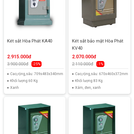
Két sắt Hòa Phát KA40
Két sắt bảo mật Hòa Phát
KV40
2.915.000đ
2.070.000đ
3.900.000đ
2.110.000đ
-25%
-1%
Cao,rộng,sâu: 709x483x340mm
Cao,rộng,sâu: 670x460x372mm
Khối lượng:60 Kg
Khối lượng:83 Kg
Xanh
Xám, đen, xanh