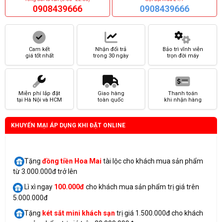
0908439666
0908439666
Cam kết
Nhận đổi trả
Bảo trì vĩnh viễn
giá tốt nhất
trong 30 ngày
trọn đời máy
Miễn phí lắp đặt
Giao hàng
Thanh toán
tại Hà Nội và HCM
toàn quốc
khi nhận hàng
KHUYẾN MẠI ÁP DỤNG KHI ĐẶT ONLINE
Tặng
đồng tiền Hoa Mai
tài lộc cho khách mua sản phẩm
từ 3.000.000đ trở lên
Lì xì ngay
100.000đ
cho khách mua sản phẩm trị giá trên
5.000.000đ
Tặng
két sắt mini
khách sạn
trị giá 1.500.000đ cho khách