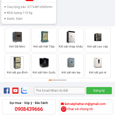
Cao,rộng,sâu: 677x481x560mm
Khối lượng:110 Kg
Xanh, Xám
Két Sắt Mini
Két sắt Việt Tiệp
Két sắt nhập khẩu
Két sắt cao cấp
Két sắt gia đình
Két sắt Hàn Quốc
Két sắt vân tay
Két sắt giá rẻ
Gọi mua - Góp ý - Bảo hành
ketsatphattai.vn@gmail.com
0908439666
Chat với chúng tôi