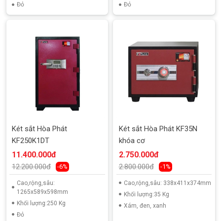
Đỏ
Đỏ
Két sắt Hòa Phát
Két sắt Hòa Phát KF35N
KF250K1DT
khóa cơ
11.400.000đ
2.750.000đ
12.200.000đ
2.800.000đ
-6%
-1%
Cao,rộng,sâu:
Cao,rộng,sâu: 338x411x374mm
1265x589x598mm
Khối lượng:35 Kg
Khối lượng:250 Kg
Xám, đen, xanh
Đỏ