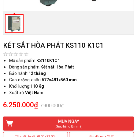
KÉT SẮT HÒA PHÁT KS110 K1C1
Mã sản phẩm:
KS110K1C1
Dòng sản phẩm:
Két sắt Hòa Phát
Bảo hành:
12 tháng
Cao x rộng x sâu:
677x481x560 mm
Khối lượng:
110 Kg
Xuất xứ:
Việt Nam
6.250.000₫
7.900.000₫
MUA NGAY
(Giao hàng tận nhà)
Tổng đài tư vấn (8:00 - 22:00)
Gọi đặt mua 24/7