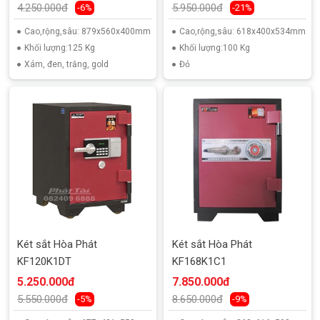
4.250.000đ
5.950.000đ
-6%
-21%
Cao,rộng,sâu: 879x560x400mm
Cao,rộng,sâu: 618x400x534mm
Khối lượng:125 Kg
Khối lượng:100 Kg
Xám, đen, trắng, gold
Đỏ
Két sắt Hòa Phát
Két sắt Hòa Phát
KF120K1DT
KF168K1C1
5.250.000đ
7.850.000đ
5.550.000đ
8.650.000đ
-5%
-9%