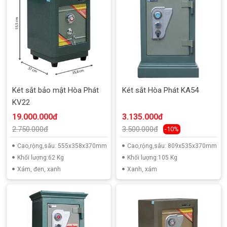
Két sắt bảo mật Hòa Phát
Két sắt Hòa Phát KA54
KV22
19.000.000đ
3.135.000đ
2.750.000đ
3.500.000đ
-10%
Cao,rộng,sâu: 555x358x370mm
Cao,rộng,sâu: 809x535x370mm
Khối lượng:62 Kg
Khối lượng:105 Kg
Xám, đen, xanh
Xanh, xám