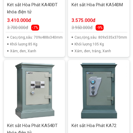
Két sắt Hòa Phát KA40ĐT
Két sắt Hòa Phát KA54ĐM
khóa điện tử
3.410.000đ
3.575.000đ
3.700.000đ
3.950.000đ
-7%
-9%
Cao,rộng,sâu: 709x488x340mm
Cao,rộng,sâu: 809x535x370mm
Khối lượng:85 Kg
Khối lượng:105 Kg
Xám, đen, Xanh
Xám, đen, trắng, Xanh
Két sắt Hòa Phát KA54ĐT
Két sắt Hòa Phát KA72
khóa điện tử