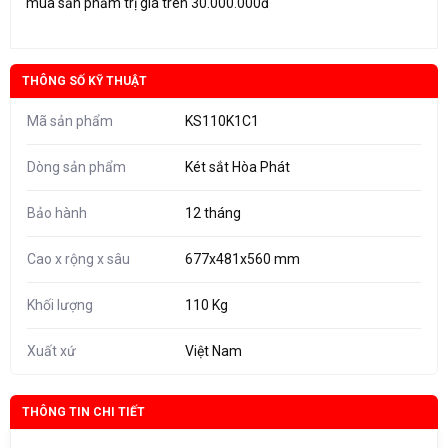
mua sản phẩm trị giá trên 30.000.000đ
THÔNG SỐ KỸ THUẬT
Mã sản phẩm
KS110K1C1
Dòng sản phẩm
Két sắt Hòa Phát
Bảo hành
12 tháng
Cao x rộng x sâu
677x481x560 mm
Khối lượng
110 Kg
Xuất xứ
Việt Nam
THÔNG TIN CHI TIẾT