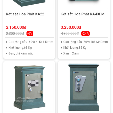
Két sắt Hòa Phát KA22
Két sắt Hòa Phát KA40ĐM
2.150.000đ
3.250.000đ
2.300.000đ
4.300.000đ
-6%
-24%
Cao,rộng,sâu: 609x415x340mm
Cao,rộng,sâu: 709x488x340mm
Khối lượng:63 Kg
Khối lượng:85 Kg
Đen, ghi xám, nâu
Xanh, Xám