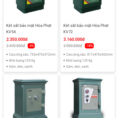
Két sắt bảo mật Hòa Phát
Két sắt bảo mật Hòa Phát
KV54
KV72
2.350.000đ
3.160.000đ
2.470.000đ
3.900.000đ
-4%
-18%
Cao,rộng,sâu: 755x475x372mm
Cao,rộng,sâu: 817x475x432mm
Khối lượng:103 Kg
Khối lượng:125 Kg
Xám, đen, xamh
Xám, đen, xanh