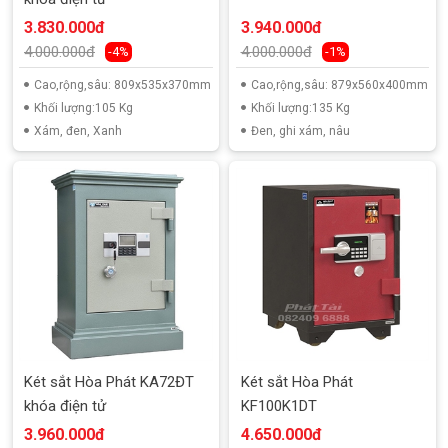
3.830.000đ
3.940.000đ
4.000.000đ
4.000.000đ
-4%
-1%
Cao,rộng,sâu: 809x535x370mm
Cao,rộng,sâu: 879x560x400mm
Khối lượng:105 Kg
Khối lượng:135 Kg
Xám, đen, Xanh
Đen, ghi xám, nâu
Két sắt Hòa Phát KA72ĐT
Két sắt Hòa Phát
khóa điện tử
KF100K1DT
3.960.000đ
4.650.000đ