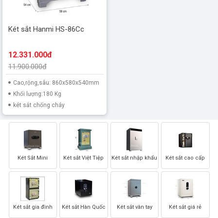
Két sắt Hanmi HS-86Cc
12.331.000đ
11.900.000đ
Cao,rộng,sâu: 860x580x540mm
Khối lượng:180 Kg
két sắt chống cháy
Két Sắt Mini
Két sắt Việt Tiệp
Két sắt nhập khẩu
Két sắt cao cấp
Két sắt gia đình
Két sắt Hàn Quốc
Két sắt vân tay
Két sắt giá rẻ