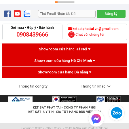
Gọi mua - Góp ý - Bảo hành
ketsatphattai.vn@gmail.com
0908439666
Chat với chúng tôi
Showroom cửa hàng Hà Nội
Showroom cửa hàng Hồ Chí Minh
Showroom cửa hàng Đà nẵng
Thông tin công ty
Thông tin khác
KÉT SẮT PHÁT TÀI
- CÔNG TY PHÂN PHỐI
KÉT SẮT- UY TÍN- GIÁ TỐT HÀNG ĐẦU VIỆT NAM
Copyright © 2012 - 2023 Công Ty Cổ Phần Sản Xuất Phát Tài Global