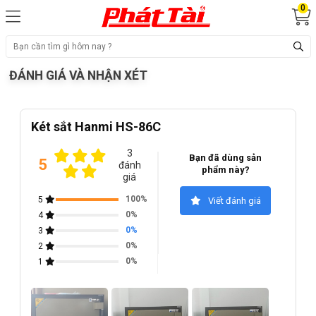
0
ĐÁNH GIÁ VÀ NHẬN XÉT
Két sắt Hanmi HS-86C
3
Bạn đã dùng sản
5
đánh
phẩm này?
giá
100%
5
Viết đánh giá
0%
4
0%
3
0%
2
0%
1