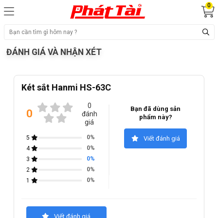
0
ĐÁNH GIÁ VÀ NHẬN XÉT
Két sắt Hanmi HS-63C
0
Bạn đã dùng sản
0
đánh
phẩm này?
giá
0%
5
Viết đánh giá
0%
4
0%
3
0%
2
0%
1
Viết đánh giá