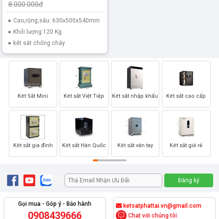
8.000.000đ
Cao,rộng,sâu: 630x500x540mm
Khối lượng:120 Kg
két sắt chống cháy
Két Sắt Mini
Két sắt Việt Tiệp
Két sắt nhập khẩu
Két sắt cao cấp
Két sắt gia đình
Két sắt Hàn Quốc
Két sắt vân tay
Két sắt giá rẻ
Gọi mua - Góp ý - Bảo hành
ketsatphattai.vn@gmail.com
0908439666
Chat với chúng tôi