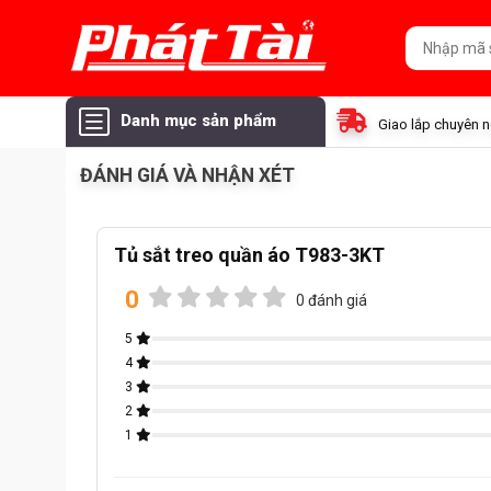
Danh mục sản phẩm
Giao lắp chuyên 
ĐÁNH GIÁ VÀ NHẬN XÉT
Tủ sắt treo quần áo T983-3KT
0
0 đánh giá
5
4
3
2
1