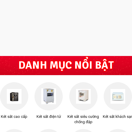
DANH MỤC NỔI BẬT
Két sắt cao cấp
Két sắt điện tử
Két sắt siêu cường
Két sắt khách sạ
chống đập