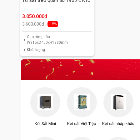
Tủ sắt treo quần áo T983-3KTc
3.050.000đ
3.600.000đ
-15%
Cao,rộng,sâu:
W915xD450xH1830mm
Khối lượng:
Két Sắt Mini
Két sắt Việt Tiệp
Két sắt nhập khẩu