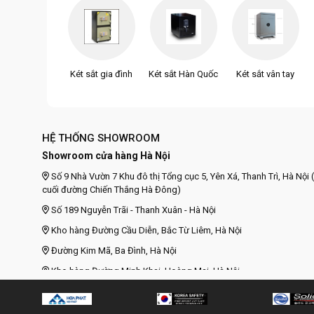
Két sắt gia đình
Két sắt Hàn Quốc
Két sắt vân tay
HỆ THỐNG SHOWROOM
Showroom cửa hàng Hà Nội
Số 9 Nhà Vườn 7 Khu đô thị Tổng cục 5, Yên Xá, Thanh Trì, Hà Nội (
cuối đường Chiến Thắng Hà Đông)
Số 189 Nguyễn Trãi - Thanh Xuân - Hà Nội
Kho hàng Đường Cầu Diễn, Bắc Từ Liêm, Hà Nội
Đường Kim Mã, Ba Đình, Hà Nội
Kho hàng Đường Minh Khai, Hoàng Mai, Hà Nội
Kho hàng Đường Ngô Gia Tự, Long Biên, Hà Nội
Đường Tôn Đức Thắng, Đống Đa, Hà Nội