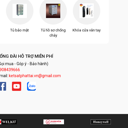
Tủ bảo mật
Tủ hồ sơ chống
Khóa cửa vân tay
cháy
ỔNG ĐÀI HỖ TRỢ MIỄN PHÍ
Gọi mua - Góp ý - Bảo hành)
908439666
mail:
ketsatphattai.vn@gmail.com