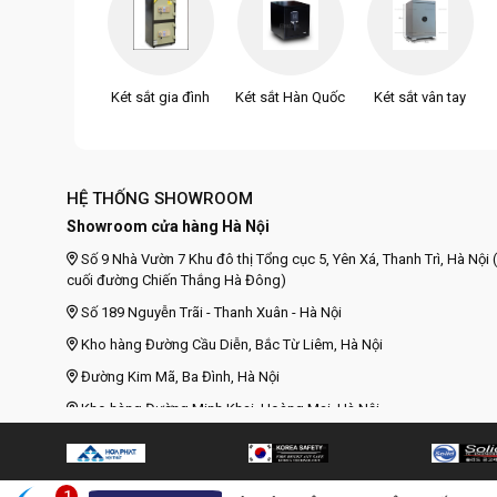
Két sắt gia đình
Két sắt Hàn Quốc
Két sắt vân tay
HỆ THỐNG SHOWROOM
Showroom cửa hàng Hà Nội
Số 9 Nhà Vườn 7 Khu đô thị Tổng cục 5, Yên Xá, Thanh Trì, Hà Nội (
cuối đường Chiến Thắng Hà Đông)
Số 189 Nguyễn Trãi - Thanh Xuân - Hà Nội
Kho hàng Đường Cầu Diễn, Bắc Từ Liêm, Hà Nội
Đường Kim Mã, Ba Đình, Hà Nội
Kho hàng Đường Minh Khai, Hoàng Mai, Hà Nội
Kho hàng Đường Ngô Gia Tự, Long Biên, Hà Nội
Đường Tôn Đức Thắng, Đống Đa, Hà Nội
1