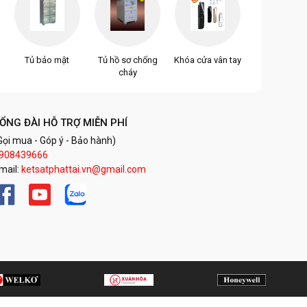
Tủ bảo mật
Tủ hồ sơ chống
Khóa cửa vân tay
cháy
ỔNG ĐÀI HỖ TRỢ MIỄN PHÍ
Gọi mua - Góp ý - Bảo hành)
908439666
mail:
ketsatphattai.vn@gmail.com