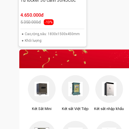
Tủ locker 30 cánh 30N5C6c
4.650.000đ
5.350.000đ
-13%
Cao,rộng,sâu: 1830x1500x450mm
Khối lượng:
Két Sắt Mini
Két sắt Việt Tiệp
Két sắt nhập khẩu