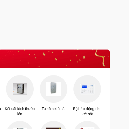
n
Két sắt kích thước
Tủ hồ sơ tủ sắt
Bộ báo động cho
lớn
két sắt