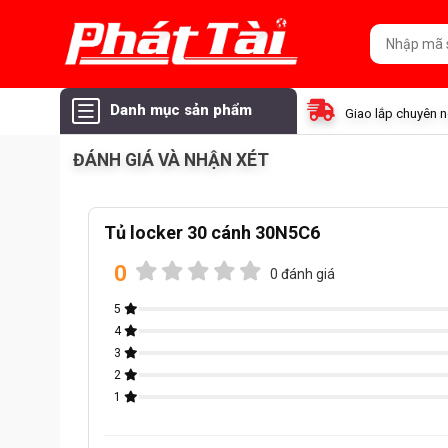
Danh mục sản phẩm
Giao lắp chuyên 
ĐÁNH GIÁ VÀ NHẬN XÉT
Tủ locker 30 cánh 30N5C6
0
0 đánh giá
5
4
3
2
1