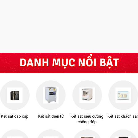
DANH MỤC NỔI BẬT
Két sắt cao cấp
Két sắt điện tử
Két sắt siêu cường
Két sắt khách sạ
chống đập