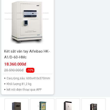
Két sắt vân tay Aifeibao HK-
A1/D-60-HMc
18.360.000đ
20.590.000đ
-10%
Cao,rộng,sâu: 600x410x370mm
Khối lượng:81,2 kg
kết nối điện thoại qua APP