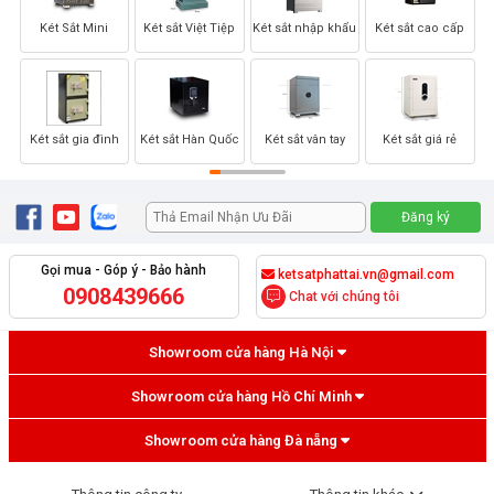
Két Sắt Mini
Két sắt Việt Tiệp
Két sắt nhập khẩu
Két sắt cao cấp
Két sắt gia đình
Két sắt Hàn Quốc
Két sắt vân tay
Két sắt giá rẻ
Gọi mua - Góp ý - Bảo hành
ketsatphattai.vn@gmail.com
0908439666
Chat với chúng tôi
Showroom cửa hàng Hà Nội
Showroom cửa hàng Hồ Chí Minh
Showroom cửa hàng Đà nẵng