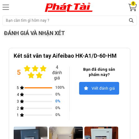
0
ĐÁNH GIÁ VÀ NHẬN XÉT
Két sắt vân tay Aifeibao HK-A1/D-60-HM
4
Bạn đã dùng sản
5
đánh
phẩm này?
giá
100%
5
Viết đánh giá
0%
4
0%
3
0%
2
0%
1