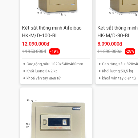
Kích thước(H*W*D): Cao 1000mm+20mm chân đế 
Trọng lượng: 84.2 kg
Két sắt thông minh Aifeibao
Két sắt thông minh
Thân két dày 5mm, cánh cửa 6mm
HK-M/D-100-BL
HK-M/D-80-BL
12.090.000đ
8.090.000đ
Chất liệu: Thép đúc nguyên khối chống cạy phá
14.950.000đ
11.290.000đ
-19%
-28%
Sạc dự phòng: có
Cao,rộng,sâu: 1020x540x460mm
Cao,rộng,sâu: 820
Khối lượng:84,2 kg
Khối lượng:53,5 kg
Chìa khóa khẩn cấp: có
khoá vân tay điện tử
khoá vân tay điện tử
Kết cấu: 3 ngăn lớn, 1 ngăn nhỏ, 1 ngăn hầm
Màu sắc: vàng chanh
Cấu tạo Két sắt thông minh Aifeibao HK-M/D-100-
+ Thân Két sắt thông minh Aifeibao được đúc bằn
+ Cánh cửa là nơi bảo vệ an toàn cho két. Được sử 
thân két. Với độ dày 5mm, được kết nối với thân két 