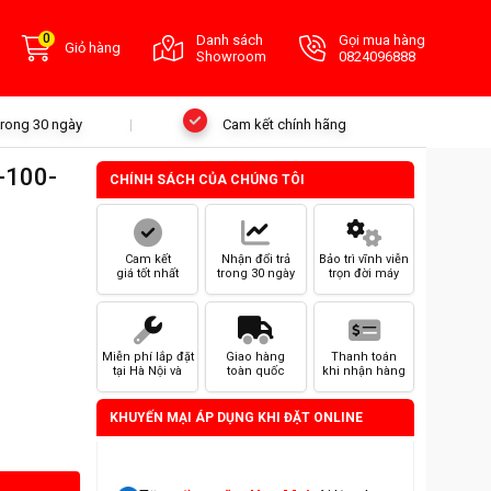
0
Danh sách
Gọi mua hàng
Giỏ hàng
Showroom
0824096888
 trong 30 ngày
Cam kết chính hãng
-100-
CHÍNH SÁCH CỦA CHÚNG TÔI
Cam kết
Nhận đổi trả
Bảo trì vĩnh viễn
giá tốt nhất
trong 30 ngày
trọn đời máy
Miễn phí lắp đặt
Giao hàng
Thanh toán
tại Hà Nội và
toàn quốc
khi nhận hàng
HCM
KHUYẾN MẠI ÁP DỤNG KHI ĐẶT ONLINE