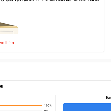
em thêm
-BL
Bạn
100%
0%