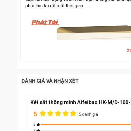
phải làm lại rất mất thời gian.
X
ĐÁNH GIÁ VÀ NHẬN XÉT
Két sắt thông minh Aifeibao HK-M/D-100
5
5 đánh giá
5