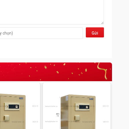
Gửi
đi