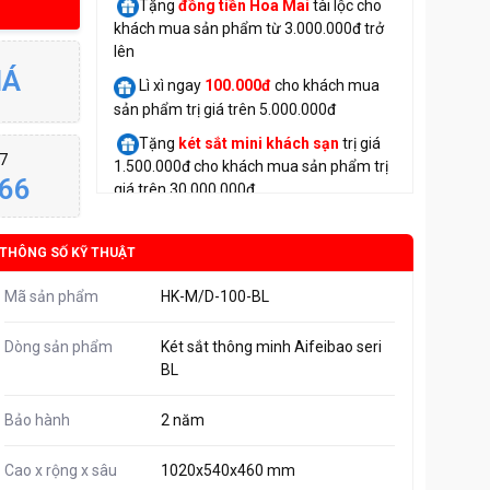
Tặng
đồng tiền Hoa Mai
tài lộc cho
khách mua sản phẩm từ 3.000.000đ trở
lên
IÁ
Lì xì ngay
100.000đ
cho khách mua
sản phẩm trị giá trên 5.000.000đ
Tặng
két sắt mini
khách sạn
trị giá
/7
1.500.000đ cho khách mua sản phẩm trị
66
giá trên 30.000.000đ
THÔNG SỐ KỸ THUẬT
Mã sản phẩm
HK-M/D-100-BL
Dòng sản phẩm
Két sắt thông minh Aifeibao seri
BL
Bảo hành
2 năm
Cao x rộng x sâu
1020x540x460 mm