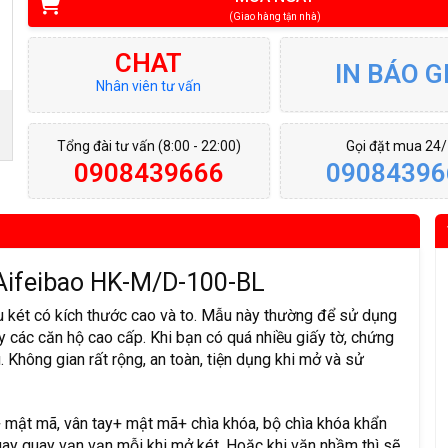
(Giao hàng tận nhà)
CHAT
IN BÁO G
Nhân viên tư vấn
Tổng đài tư vấn (8:00 - 22:00)
Gọi đặt mua 24
0908439666
09084396
 Aifeibao HK-M/D-100-BL
 két có kích thước cao và to. Mẫu này thường để sử dụng
y các căn hộ cao cấp. Khi bạn có quá nhiều giấy tờ, chứng
 Không gian rất rộng, an toàn, tiện dụng khi mở và sử
y+ mật mã, vân tay+ mật mã+ chìa khóa, bộ chìa khóa khẩn
uay quay vạn vạn mỗi khi mở két. Hoặc khi vặn nhầm thì sẽ