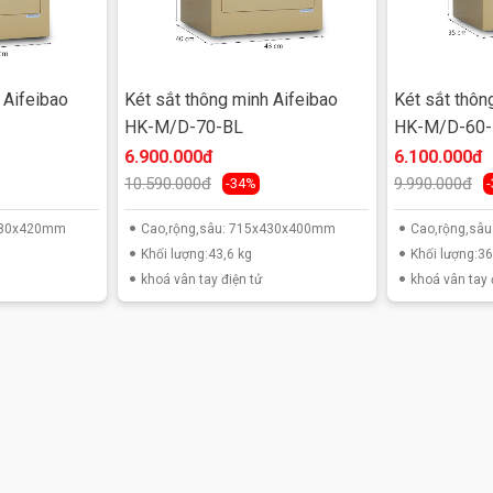
* Rộng 540mm* Sâu 440mm+20mm mặt khóa.
 Aifeibao
Két sắt thông minh Aifeibao
Két sắt thôn
HK-M/D-70-BL
HK-M/D-60-
6.900.000đ
6.100.000đ
10.590.000đ
9.990.000đ
-34%
x480x420mm
Cao,rộng,sâu: 715x430x400mm
Cao,rộng,sâ
Khối lượng:43,6 kg
Khối lượng:36
khoá vân tay điện tử
khoá vân tay 
BL
g thép đặc nguyên khối dày 3mm-5mm
dụng đóng mở nhiều nhất nên được thiết kế dày hơn so với
bằng hệ thống bản lề bên trong trục Inox tròn ¢12. Chống