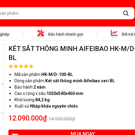
nghiệp
Bảo hành nhanh gọn
Đổi trả
KÉT SẮT THÔNG MINH AIFEIBAO HK-M/D
BL
Mã sản phẩm:
HK-M/D-100-BL
Dòng sản phẩm:
Két sắt thông minh Aifeibao seri BL
Bảo hành:
2 năm
Cao x rộng x sâu:
1020x540x460 mm
Khối lượng:
84,2 kg
Xuất xứ:
Nhập khẩu nguyên chiếc
12.090.000₫
14.950.000₫
MUA NGAY