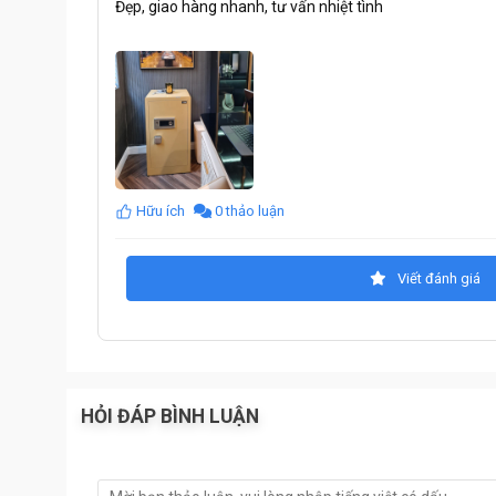
Đẹp, giao hàng nhanh, tư vấn nhiệt tình
Trường hợp này cần nhiều bước hơn. Cần cả vân tay,
gia đình hay đi xa lâu ngày trong thời gian dài.
Mở két bằng chìa khóa khẩn cấp:
Trường hợp này thường dùng trong trường hợp khi két
vân tay hoặc chưa có mật mã. Bạn sẽ dùng chìa khóa
dụng 3 bộ chìa khóa bao gồm 2 bộ chìa khóa chính và
Hộp sạc dự phòng cấp nguồn:
Đây là hộp sạc phòng khi két hết pin mà bạn chưa k
Hữu ích
0 thảo luận
nguồn trực tiếp để mở két. Khi mở két ra bạn lắp pi
chỉ dùng trong trường hợp khẩn cấp. Không nên dùng
Viết đánh giá
mạch từ cũng như hệ thống khóa.
Thông số Két sắt thông minh Aifeibao HK-M/D-100
Modell: HK-M/D-100-BL
HỎI ĐÁP BÌNH LUẬN