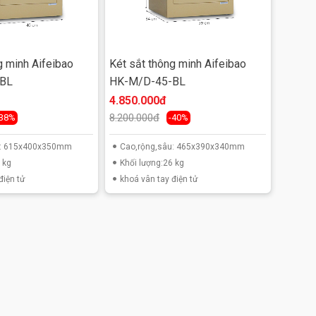
g minh Aifeibao
Két sắt thông minh Aifeibao
BL
HK-M/D-45-BL
4.850.000đ
8.200.000đ
-38%
-40%
u: 615x400x350mm
Cao,rộng,sâu: 465x390x340mm
 kg
Khối lượng:26 kg
điện tử
khoá vân tay điện tử