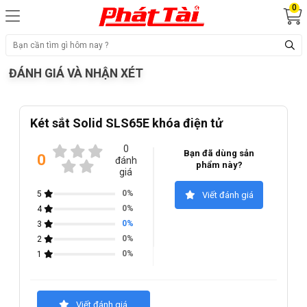
0
ĐÁNH GIÁ VÀ NHẬN XÉT
Két sắt Solid SLS65E khóa điện tử
0
Bạn đã dùng sản
0
đánh
phẩm này?
giá
0%
5
Viết đánh giá
0%
4
0%
3
0%
2
0%
1
Viết đánh giá