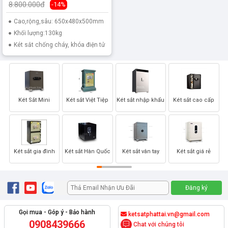
8.800.000đ
-14%
Cao,rộng,sâu: 650x480x500mm
Khối lượng:130kg
Két sắt chống cháy, khóa điện tử
Két Sắt Mini
Két sắt Việt Tiệp
Két sắt nhập khẩu
Két sắt cao cấp
Két sắt gia đình
Két sắt Hàn Quốc
Két sắt vân tay
Két sắt giá rẻ
Gọi mua - Góp ý - Bảo hành
ketsatphattai.vn@gmail.com
0908439666
Chat với chúng tôi