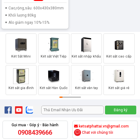
Cao,rộng,sâu: 600x430x380mm
Khối lượng:80kg
Alo giảm ngay 10%-15%
Két Sắt Mini
Két sắt Việt Tiệp
Két sắt nhập khẩu
Két sắt cao cấp
Két sắt gia đình
Két sắt Hàn Quốc
Két sắt vân tay
Két sắt giá rẻ
Gọi mua - Góp ý - Bảo hành
ketsatphattai.vn@gmail.com
0908439666
Chat với chúng tôi