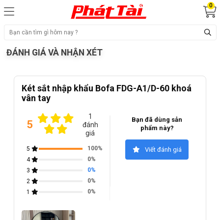
0
ĐÁNH GIÁ VÀ NHẬN XÉT
Két sắt nhập khẩu Bofa FDG-A1/D-60 khoá
vân tay
1
Bạn đã dùng sản
5
đánh
phẩm này?
giá
100%
5
Viết đánh giá
0%
4
0%
3
0%
2
0%
1