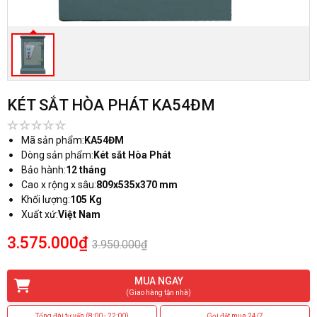
KÉT SẮT HÒA PHÁT KA54ĐM
Mã sản phẩm:
KA54ĐM
Dòng sản phẩm:
Két sắt Hòa Phát
Bảo hành:
12 tháng
Cao x rộng x sâu:
809x535x370 mm
Khối lượng:
105 Kg
Xuất xứ:
Việt Nam
3.575.000₫
3.950.000₫
MUA NGAY
(Giao hàng tận nhà)
Tổng đài tư vấn (8:00 - 22:00)
Gọi đặt mua 24/7