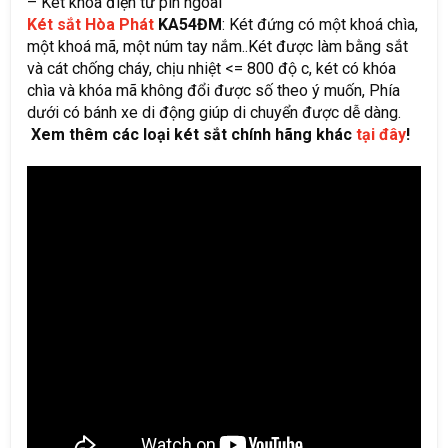
– Két khóa điện tử pin ngoài
Két sắt Hòa Phát
KA54ĐM
: Két đứng có một khoá chìa,
một khoá mã, một núm tay nắm..Két được làm bằng sắt
và cát chống cháy, chịu nhiệt <= 800 độ c, két có khóa
chìa và khóa mã không đổi được số theo ý muốn, Phía
dưới có bánh xe di động giúp di chuyển được dễ dàng.
Xem thêm các loại két sắt chính hãng khác
tại đây
!