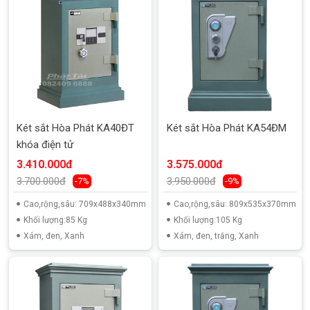
Két sắt Hòa Phát KA40ĐT
Két sắt Hòa Phát KA54ĐM
khóa điện tử
3.410.000đ
3.575.000đ
3.700.000đ
3.950.000đ
-7%
-9%
Cao,rộng,sâu: 709x488x340mm
Cao,rộng,sâu: 809x535x370mm
Khối lượng:85 Kg
Khối lượng:105 Kg
Xám, đen, Xanh
Xám, đen, trắng, Xanh