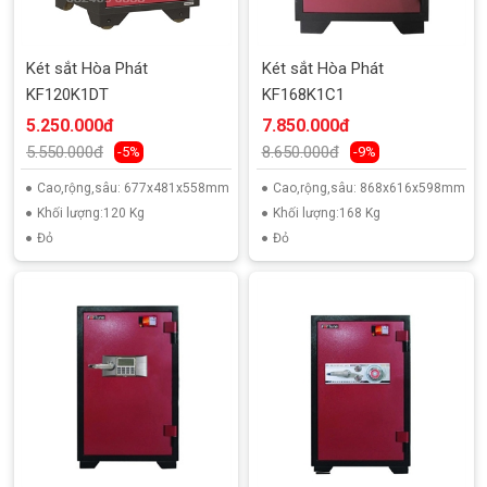
Két sắt Hòa Phát
Két sắt Hòa Phát
KF120K1DT
KF168K1C1
5.250.000đ
7.850.000đ
5.550.000đ
8.650.000đ
-5%
-9%
Cao,rộng,sâu: 677x481x558mm
Cao,rộng,sâu: 868x616x598mm
Khối lượng:120 Kg
Khối lượng:168 Kg
Đỏ
Đỏ