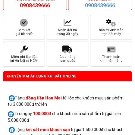
0908439666
0908439666
Cam kết
Nhận đổi trả
Bảo trì vĩnh viễn
giá tốt nhất
trong 30 ngày
trọn đời máy
Miễn phí lắp đặt
Giao hàng
Thanh toán
tại Hà Nội và HCM
toàn quốc
khi nhận hàng
KHUYẾN MẠI ÁP DỤNG KHI ĐẶT ONLINE
Tặng
đồng tiền Hoa Mai
tài lộc cho khách mua sản phẩm
từ 3.000.000đ trở lên
Lì xì ngay
100.000đ
cho khách mua sản phẩm trị giá trên
5.000.000đ
Tặng
két sắt mini
khách sạn
trị giá 1.500.000đ cho khách