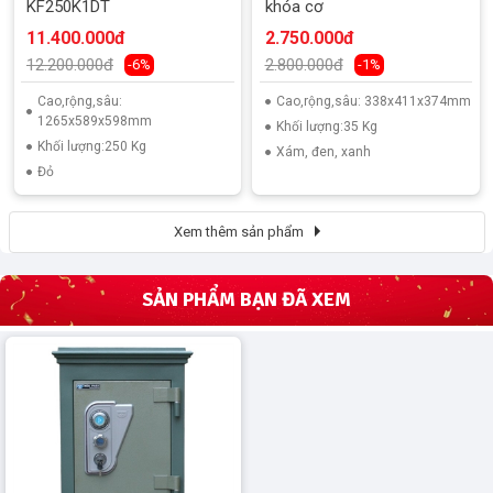
KF250K1DT
khóa cơ
11.400.000đ
2.750.000đ
12.200.000đ
2.800.000đ
-6%
-1%
Cao,rộng,sâu:
Cao,rộng,sâu: 338x411x374mm
1265x589x598mm
Khối lượng:35 Kg
Khối lượng:250 Kg
Xám, đen, xanh
Đỏ
Xem thêm sản phẩm
SẢN PHẨM BẠN ĐÃ XEM