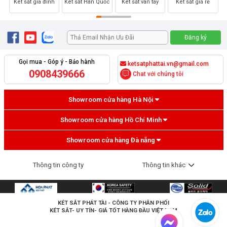
Két sắt gia đình
Két sắt Hàn Quốc
Két sắt vân tay
Két sắt giá rẻ
Gọi mua - Góp ý - Bảo hành
ketsatphattai.vn@gmail.com
0908439666
Chat với chúng tôi
Showroom cửa hàng Hà Nội
Showroom cửa hàng Hồ Chí Minh
Showroom cửa hàng Đà nẵng
Thông tin công ty
Thông tin khác
KÉT SẮT PHÁT TÀI
- CÔNG TY PHÂN PHỐI
KÉT SẮT- UY TÍN- GIÁ TỐT HÀNG ĐẦU VIỆT NAM