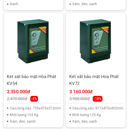
Xanh
Xám, đen, xanh
Két sắt bảo mật Hòa Phát
Két sắt bảo mật Hòa Phát
KV54
KV72
2.350.000đ
3.160.000đ
2.470.000đ
3.900.000đ
-4%
-18%
Cao,rộng,sâu: 755x475x372mm
Cao,rộng,sâu: 817x475x432mm
Khối lượng:103 Kg
Khối lượng:125 Kg
Xám, đen, xamh
Xám, đen, xanh