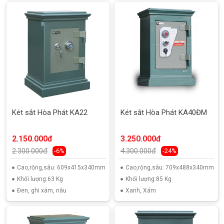
Két sắt Hòa Phát KA22
Két sắt Hòa Phát KA40ĐM
2.150.000đ
3.250.000đ
2.300.000đ
4.300.000đ
-6%
-24%
Cao,rộng,sâu: 609x415x340mm
Cao,rộng,sâu: 709x488x340mm
Khối lượng:63 Kg
Khối lượng:85 Kg
Đen, ghi xám, nâu
Xanh, Xám