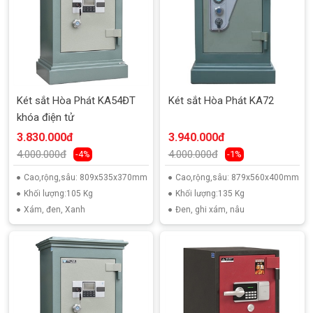
Két sắt Hòa Phát KA54ĐT
Két sắt Hòa Phát KA72
khóa điện tử
3.830.000đ
3.940.000đ
4.000.000đ
4.000.000đ
-4%
-1%
Cao,rộng,sâu: 809x535x370mm
Cao,rộng,sâu: 879x560x400mm
Khối lượng:105 Kg
Khối lượng:135 Kg
Xám, đen, Xanh
Đen, ghi xám, nâu