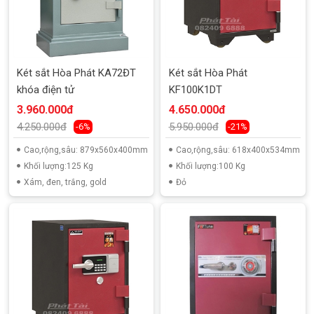
Két sắt Hòa Phát KA72ĐT
Két sắt Hòa Phát
khóa điện tử
KF100K1DT
3.960.000đ
4.650.000đ
4.250.000đ
5.950.000đ
-6%
-21%
Cao,rộng,sâu: 879x560x400mm
Cao,rộng,sâu: 618x400x534mm
Khối lượng:125 Kg
Khối lượng:100 Kg
Xám, đen, trắng, gold
Đỏ