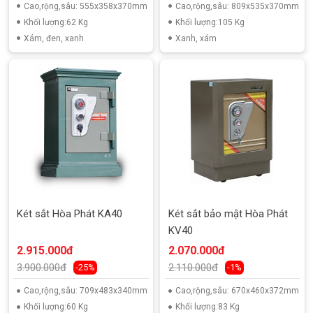
Cao,rộng,sâu: 555x358x370mm
Cao,rộng,sâu: 809x535x370mm
Khối lượng:62 Kg
Khối lượng:105 Kg
Xám, đen, xanh
Xanh, xám
Két sắt Hòa Phát KA40
Két sắt bảo mật Hòa Phát
KV40
2.915.000đ
2.070.000đ
3.900.000đ
2.110.000đ
-25%
-1%
Cao,rộng,sâu: 709x483x340mm
Cao,rộng,sâu: 670x460x372mm
Khối lượng:60 Kg
Khối lượng:83 Kg