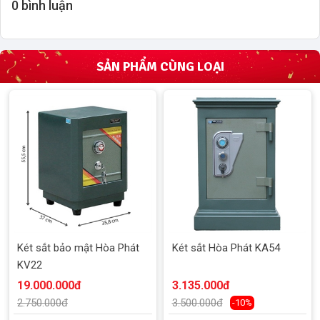
0 bình luận
SẢN PHẨM CÙNG LOẠI
Két sắt bảo mật Hòa Phát
Két sắt Hòa Phát KA54
KV22
19.000.000đ
3.135.000đ
2.750.000đ
3.500.000đ
-10%