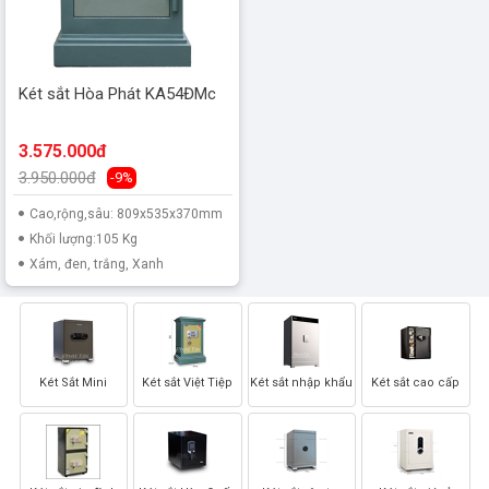
Két sắt Hòa Phát KA54ĐMc
3.575.000đ
3.950.000đ
-9%
Cao,rộng,sâu: 809x535x370mm
Khối lượng:105 Kg
Xám, đen, trắng, Xanh
Két Sắt Mini
Két sắt Việt Tiệp
Két sắt nhập khẩu
Két sắt cao cấp