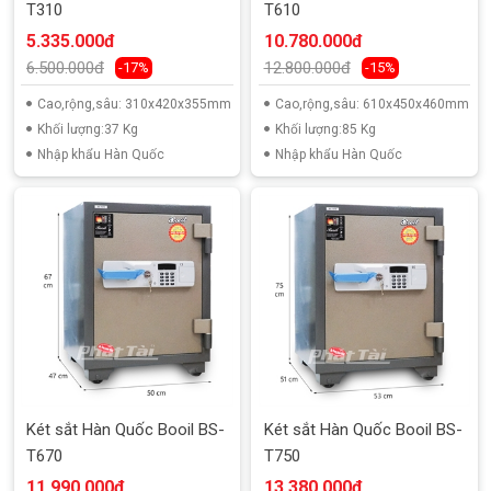
T310
T610
5.335.000đ
10.780.000đ
6.500.000đ
12.800.000đ
-17%
-15%
Cao,rộng,sâu: 310x420x355mm
Cao,rộng,sâu: 610x450x460mm
Khối lượng:37 Kg
Khối lượng:85 Kg
Nhập khẩu Hàn Quốc
Nhập khẩu Hàn Quốc
Két sắt Hàn Quốc Booil BS-
Két sắt Hàn Quốc Booil BS-
T670
T750
11.990.000đ
13.380.000đ