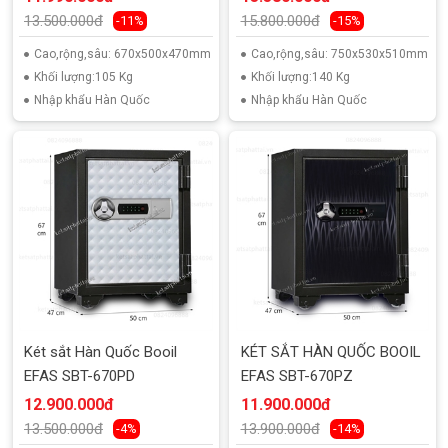
13.500.000đ
15.800.000đ
-11%
-15%
Cao,rộng,sâu: 670x500x470mm
Cao,rộng,sâu: 750x530x510mm
Khối lượng:105 Kg
Khối lượng:140 Kg
Nhập khẩu Hàn Quốc
Nhập khẩu Hàn Quốc
Két sắt Hàn Quốc Booil
KÉT SẮT HÀN QUỐC BOOIL
EFAS SBT-670PD
EFAS SBT-670PZ
12.900.000đ
11.900.000đ
13.500.000đ
13.900.000đ
-4%
-14%