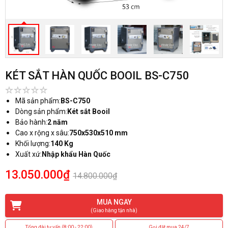
KÉT SẮT HÀN QUỐC BOOIL BS-C750
Mã sản phẩm:
BS-C750
Dòng sản phẩm:
Két sắt Booil
Bảo hành:
2 năm
Cao x rộng x sâu:
750x530x510 mm
Khối lượng:
140 Kg
Xuất xứ:
Nhập khẩu Hàn Quốc
13.050.000₫
14.800.000₫
MUA NGAY
(Giao hàng tận nhà)
Tổng đài tư vấn (8:00 - 22:00)
Gọi đặt mua 24/7