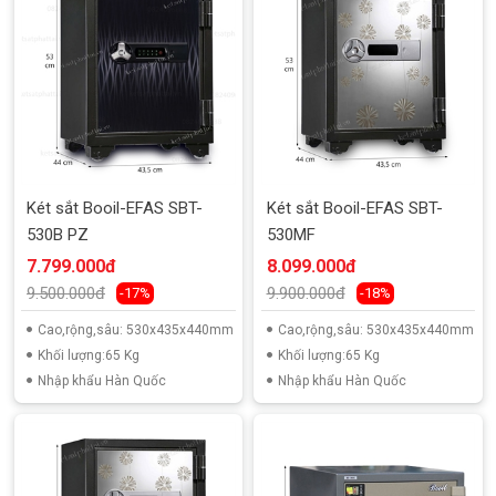
Két sắt Booil-EFAS SBT-
Két sắt Booil-EFAS SBT-
530B PZ
530MF
7.799.000đ
8.099.000đ
9.500.000đ
9.900.000đ
-17%
-18%
Cao,rộng,sâu: 530x435x440mm
Cao,rộng,sâu: 530x435x440mm
Khối lượng:65 Kg
Khối lượng:65 Kg
Nhập khẩu Hàn Quốc
Nhập khẩu Hàn Quốc