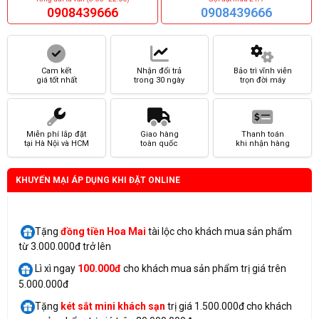
0908439666
0908439666
Cam kết
Nhận đổi trả
Bảo trì vĩnh viễn
giá tốt nhất
trong 30 ngày
trọn đời máy
Miễn phí lắp đặt
Giao hàng
Thanh toán
tại Hà Nội và HCM
toàn quốc
khi nhận hàng
KHUYẾN MẠI ÁP DỤNG KHI ĐẶT ONLINE
Tặng
đồng tiền Hoa Mai
tài lộc cho khách mua sản phẩm
từ 3.000.000đ trở lên
Lì xì ngay
100.000đ
cho khách mua sản phẩm trị giá trên
5.000.000đ
Tặng
két sắt mini
khách sạn
trị giá 1.500.000đ cho khách