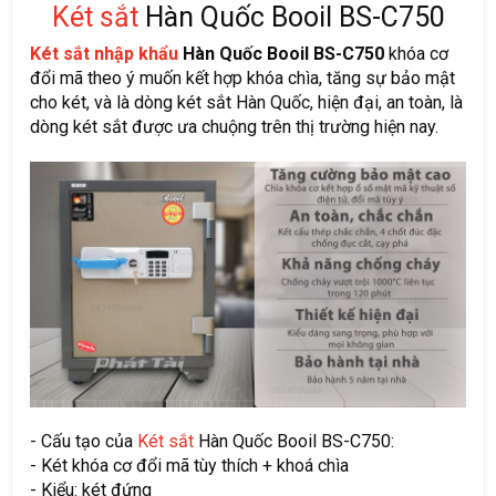
Két sắt
Hàn Quốc Booil BS-C750
Két sắt nhập khẩu
Hàn Quốc Booil BS-C750
khóa cơ
đổi mã theo ý muốn kết hợp khóa chìa, tăng sự bảo mật
cho két, và là dòng két sắt Hàn Quốc, hiện đại, an toàn, là
dòng két sắt được ưa chuộng trên thị trường hiện nay.
- Cấu tạo của
Két sắt
Hàn Quốc Booil BS-C750:
- Két khóa cơ đổi mã tùy thích + khoá chìa
- Kiểu: két đứng