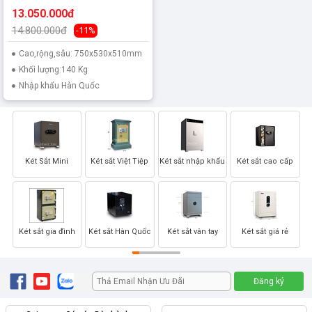
13.050.000đ
14.800.000đ
-11%
Cao,rộng,sâu: 750x530x510mm
Khối lượng:140 Kg
Nhập khẩu Hàn Quốc
Két Sắt Mini
Két sắt Việt Tiệp
Két sắt nhập khẩu
Két sắt cao cấp
Két sắt gia đình
Két sắt Hàn Quốc
Két sắt vân tay
Két sắt giá rẻ