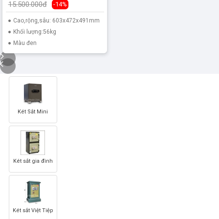
15.500.000đ
-14%
Cao,rộng,sâu: 603x472x491mm
Khối lượng:56kg
Màu đen
Két Sắt Mini
Két sắt gia đình
Két sắt Việt Tiệp