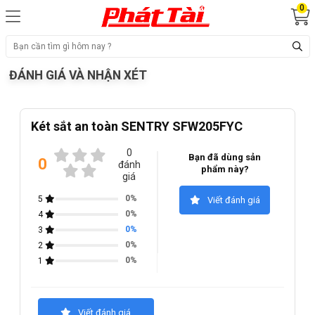
0
ĐÁNH GIÁ VÀ NHẬN XÉT
Két sắt an toàn SENTRY SFW205FYC
0
Bạn đã dùng sản
0
đánh
phẩm này?
giá
0%
5
Viết đánh giá
0%
4
0%
3
0%
2
0%
1
Viết đánh giá