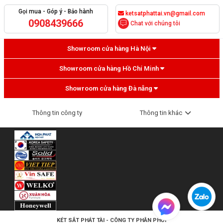
Gọi mua - Góp ý - Bảo hành
ketsatphattai.vn@gmail.com
0908439666
Chat với chúng tôi
Showroom cửa hàng Hà Nội
Showroom cửa hàng Hồ Chí Minh
Showroom cửa hàng Đà nẵng
Thông tin công ty
Thông tin khác
KÉT SẮT PHÁT TÀI
- CÔNG TY PHÂN PHỐI