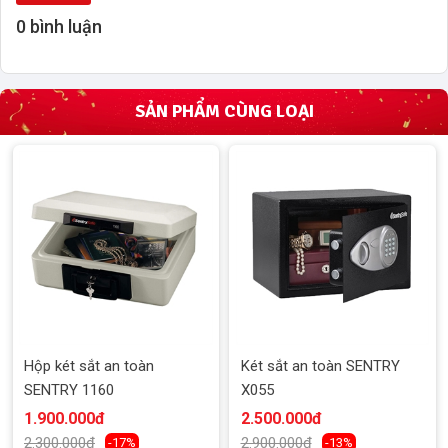
0 bình luận
SẢN PHẨM CÙNG LOẠI
Hộp két sắt an toàn
Két sắt an toàn SENTRY
SENTRY 1160
X055
1.900.000đ
2.500.000đ
2.300.000đ
2.900.000đ
-17%
-13%