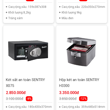
Cao,rộng,sâu: 159x387x308
Cao,rộng,sâu: 220x350x270mm
Khối lượng:8,2kg
Khối lượng:9kg
Trắng xám
Màu đen
Két sắt an toàn SENTRY
Hộp két an toàn SENTRY
X075
H3300
2.850.000đ
3.350.000đ
3.100.000đ
3.850.000đ
-8%
-12%
Cao,rộng,sâu: 180x430x370mm
Cao,rộng,sâu: 359x445x514mm