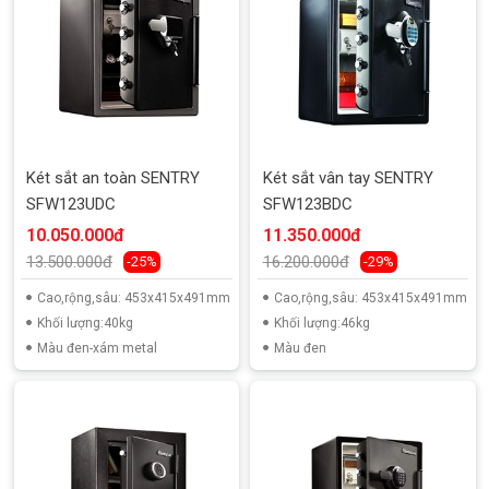
Két sắt an toàn SENTRY
Két sắt vân tay SENTRY
SFW123UDC
SFW123BDC
10.050.000đ
11.350.000đ
13.500.000đ
16.200.000đ
-25%
-29%
Cao,rộng,sâu: 453x415x491mm
Cao,rộng,sâu: 453x415x491mm
Khối lượng:40kg
Khối lượng:46kg
Màu đen-xám metal
Màu đen