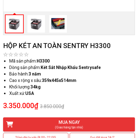
HỘP KÉT AN TOÀN SENTRY H3300
Mã sản phẩm:
H3300
Dòng sản phẩm:
Két Sắt Nhập Khẩu Sentrysafe
Bảo hành:
3 năm
Cao x rộng x sâu:
359x445x514mm
Khối lượng:
34kg
Xuất xứ:
USA
3.350.000₫
3.850.000₫
MUA NGAY
(Giao hàng tận nhà)
Tổng đài tư vấn (8:00 - 22:00)
Gọi đặt mua 24/7