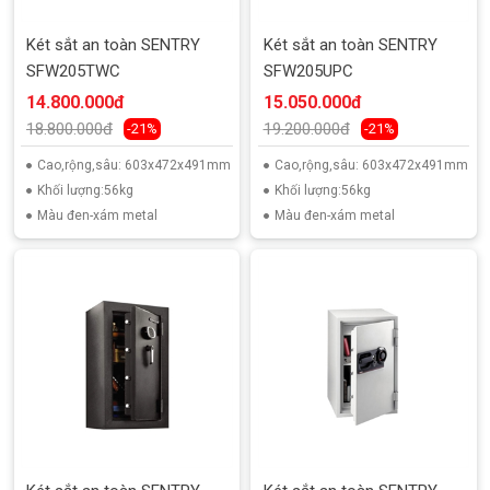
Két sắt an toàn SENTRY
Két sắt an toàn SENTRY
SFW205TWC
SFW205UPC
14.800.000đ
15.050.000đ
18.800.000đ
19.200.000đ
-21%
-21%
Cao,rộng,sâu: 603x472x491mm
Cao,rộng,sâu: 603x472x491mm
Khối lượng:56kg
Khối lượng:56kg
Màu đen-xám metal
Màu đen-xám metal