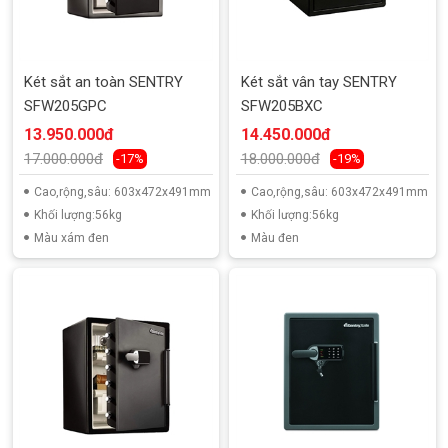
Két sắt an toàn SENTRY
Két sắt vân tay SENTRY
SFW205GPC
SFW205BXC
13.950.000đ
14.450.000đ
17.000.000đ
18.000.000đ
-17%
-19%
Cao,rộng,sâu: 603x472x491mm
Cao,rộng,sâu: 603x472x491mm
Khối lượng:56kg
Khối lượng:56kg
Màu xám đen
Màu đen