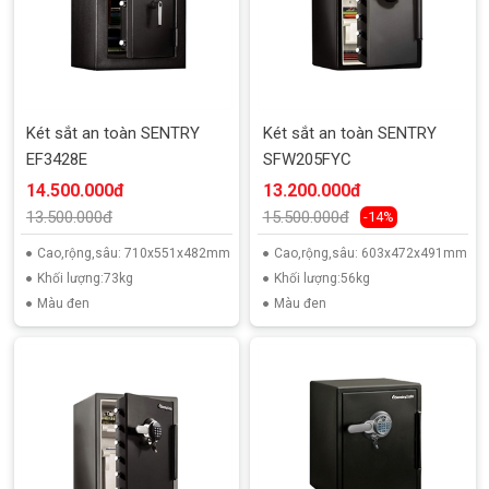
Két sắt an toàn SENTRY
Két sắt an toàn SENTRY
EF3428E
SFW205FYC
14.500.000đ
13.200.000đ
13.500.000đ
15.500.000đ
-14%
Cao,rộng,sâu: 710x551x482mm
Cao,rộng,sâu: 603x472x491mm
Khối lượng:73kg
Khối lượng:56kg
Màu đen
Màu đen