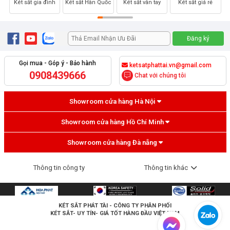
Két sắt gia đình
Két sắt Hàn Quốc
Két sắt vân tay
Két sắt giá rẻ
Gọi mua - Góp ý - Bảo hành
ketsatphattai.vn@gmail.com
0908439666
Chat với chúng tôi
Showroom cửa hàng Hà Nội
Showroom cửa hàng Hồ Chí Minh
Showroom cửa hàng Đà nẵng
Thông tin công ty
Thông tin khác
KÉT SẮT PHÁT TÀI
- CÔNG TY PHÂN PHỐI
KÉT SẮT- UY TÍN- GIÁ TỐT HÀNG ĐẦU VIỆT NAM