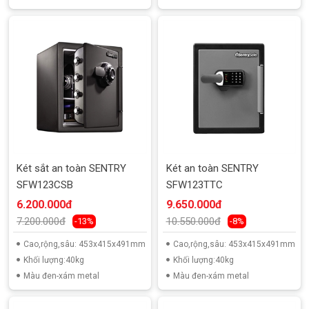
Két sắt an toàn SENTRY
Két an toàn SENTRY
SFW123CSB
SFW123TTC
6.200.000đ
9.650.000đ
7.200.000đ
10.550.000đ
-13%
-8%
Cao,rộng,sâu: 453x415x491mm
Cao,rộng,sâu: 453x415x491mm
Khối lượng:40kg
Khối lượng:40kg
Màu đen-xám metal
Màu đen-xám metal