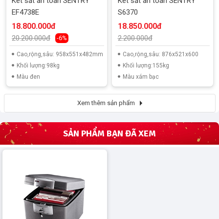
Két sắt an toàn SENTRY
Két sắt an toàn SENTRY
EF4738E
S6370
18.800.000đ
18.850.000đ
20.200.000đ
2.200.000đ
-6%
Cao,rộng,sâu: 958x551x482mm
Cao,rộng,sâu: 876x521x600
Khối lượng:98kg
Khối lượng:155kg
Màu đen
Màu xám bạc
Xem thêm sản phẩm
SẢN PHẨM BẠN ĐÃ XEM