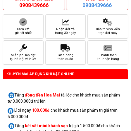
0908439666
0908439666
Cam kết
Nhận đổi trả
Bảo trì vĩnh viễn
giá tốt nhất
trong 30 ngày
trọn đời máy
Miễn phí lắp đặt
Giao hàng
Thanh toán
tại Hà Nội và HCM
toàn quốc
khi nhận hàng
KHUYẾN MẠI ÁP DỤNG KHI ĐẶT ONLINE
Tặng
đồng tiền Hoa Mai
tài lộc cho khách mua sản phẩm
từ 3.000.000đ trở lên
Lì xì ngay
100.000đ
cho khách mua sản phẩm trị giá trên
5.000.000đ
Tặng
két sắt mini
khách sạn
trị giá 1.500.000đ cho khách