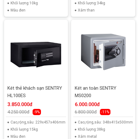
Khối lượng:10kg
Khối lượng:34kg
Màu đen
Xám than
Két thẻ khách sạn SENTRY
Két an toàn SENTRY
HL100ES
MS0200
3.850.000đ
6.000.000đ
4.250.000đ
6.800.000đ
-9%
-11%
Cao,rộng,sâu: 229x457x406mm
Cao,rộng,sâu: 348x415x500mm
Khối lượng:15kg
Khối lượng:38kg
Màu đen
Xám metal