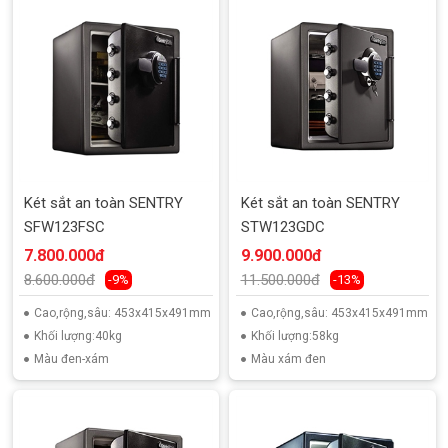
Két sắt an toàn SENTRY
Két sắt an toàn SENTRY
SFW123FSC
STW123GDC
7.800.000đ
9.900.000đ
8.600.000đ
11.500.000đ
-9%
-13%
Cao,rộng,sâu: 453x415x491mm
Cao,rộng,sâu: 453x415x491mm
Khối lượng:40kg
Khối lượng:58kg
Màu đen-xám
Màu xám đen