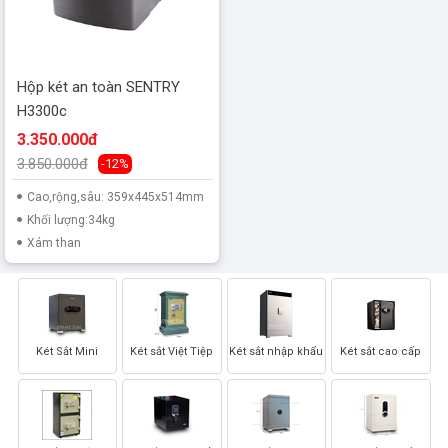
Hộp két an toàn SENTRY
H3300c
3.350.000đ
3.850.000đ
-12%
Cao,rộng,sâu: 359x445x514mm
Khối lượng:34kg
Xám than
Két Sắt Mini
Két sắt Việt Tiệp
Két sắt nhập khẩu
Két sắt cao cấp